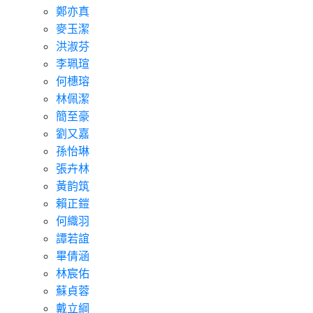
鄭亦真
麥玉潔
洪淑芬
李珮瑄
何橞瑢
林佩潔
簡至豪
劉又嘉
孫怡琳
張卉林
黃韵筑
賴正鎧
何織羽
譚若誼
畢倩涵
林宸佑
蘇貞蓉
戴立綱