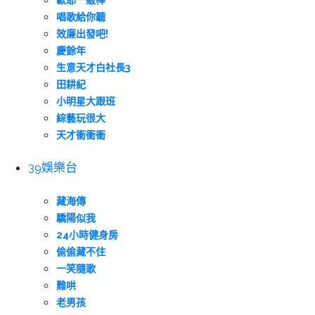
歐耶一級棒
唱歌給你聽
效廉出發吧!
慶餘年
生意天才白社長3
田耕紀
小明星大跟班
綜藝玩很大
天才衝衝衝
39娛樂台
藏海傳
驕陽似我
24小時健身房
偷偷藏不住
一笑隨歌
難哄
老男孩