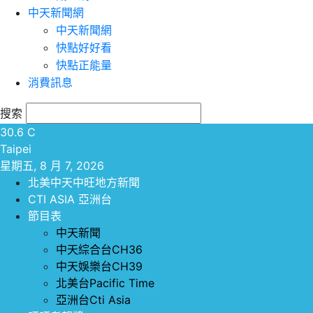
中天新聞網
中天新聞網
快點好好看
快點正能量
消費訊息
搜索
30.6
C
Taipei
星期五, 8 月 7, 2026
北美中天中旺地方新聞
CTI ASIA 亞洲台
節目表
中天新聞
中天綜合台CH36
中天娛樂台CH39
北美台Pacific Time
亞洲台Cti Asia