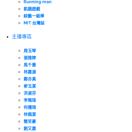
Running man
飢餓遊戲
綜藝一級棒
MIT 台灣誌
主播專區
周玉琴
張雅婷
馬千惠
林嘉源
鄭亦真
麥玉潔
洪淑芬
李珮瑄
何橞瑢
林佩潔
簡至豪
劉又嘉