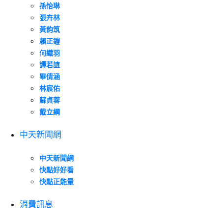
孫怡琳
張卉林
黃韵筑
賴正鎧
何織羽
譚若誼
畢倩涵
林宸佑
蘇貞蓉
戴立綱
中天新聞網
中天新聞網
快點好好看
快點正能量
消費訊息