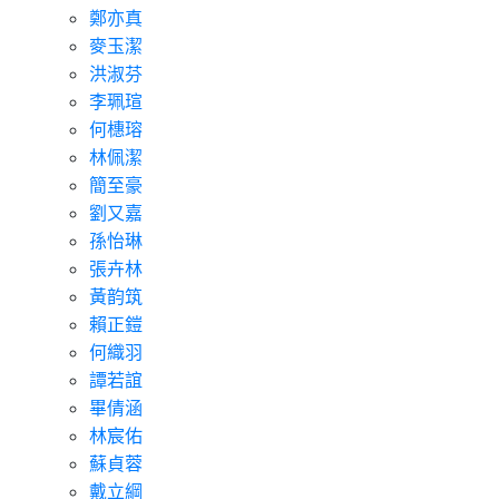
鄭亦真
麥玉潔
洪淑芬
李珮瑄
何橞瑢
林佩潔
簡至豪
劉又嘉
孫怡琳
張卉林
黃韵筑
賴正鎧
何織羽
譚若誼
畢倩涵
林宸佑
蘇貞蓉
戴立綱