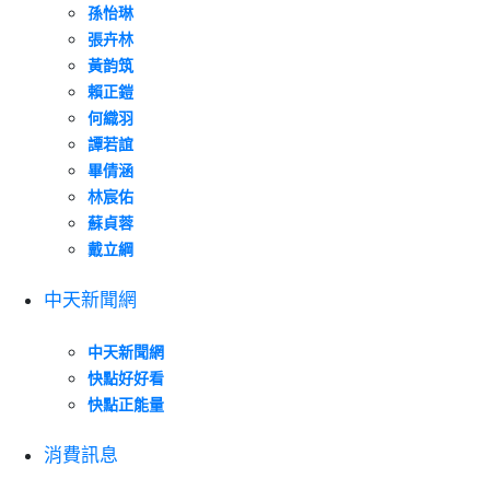
孫怡琳
張卉林
黃韵筑
賴正鎧
何織羽
譚若誼
畢倩涵
林宸佑
蘇貞蓉
戴立綱
中天新聞網
中天新聞網
快點好好看
快點正能量
消費訊息