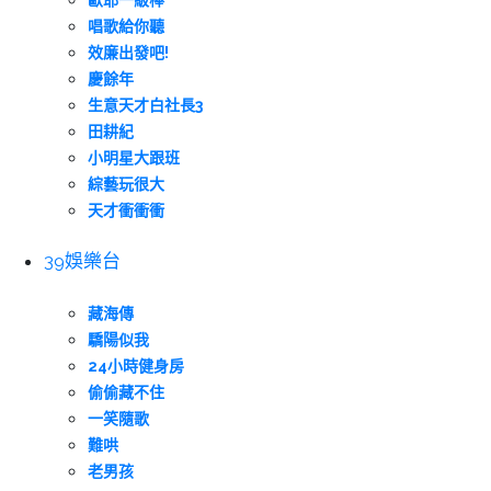
歐耶一級棒
唱歌給你聽
效廉出發吧!
慶餘年
生意天才白社長3
田耕紀
小明星大跟班
綜藝玩很大
天才衝衝衝
39娛樂台
藏海傳
驕陽似我
24小時健身房
偷偷藏不住
一笑隨歌
難哄
老男孩