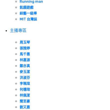
Running man
飢餓遊戲
綜藝一級棒
MIT 台灣誌
主播專區
周玉琴
張雅婷
馬千惠
林嘉源
鄭亦真
麥玉潔
洪淑芬
李珮瑄
何橞瑢
林佩潔
簡至豪
劉又嘉