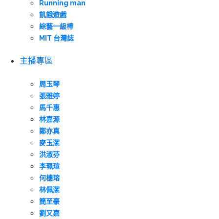
Running man
飢餓遊戲
綜藝一級棒
MIT 台灣誌
主播專區
周玉琴
張雅婷
馬千惠
林嘉源
鄭亦真
麥玉潔
洪淑芬
李珮瑄
何橞瑢
林佩潔
簡至豪
劉又嘉