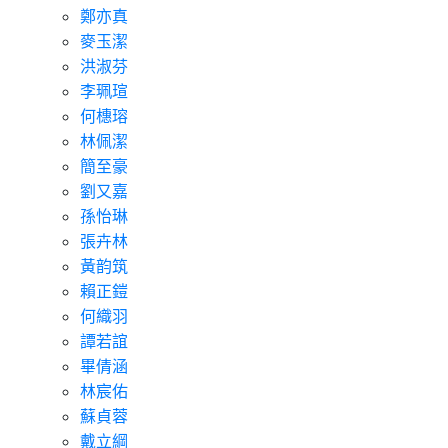
鄭亦真
麥玉潔
洪淑芬
李珮瑄
何橞瑢
林佩潔
簡至豪
劉又嘉
孫怡琳
張卉林
黃韵筑
賴正鎧
何織羽
譚若誼
畢倩涵
林宸佑
蘇貞蓉
戴立綱