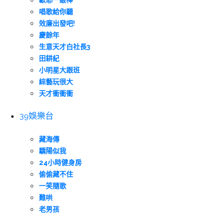
歐耶一級棒
唱歌給你聽
效廉出發吧!
慶餘年
生意天才白社長3
田耕紀
小明星大跟班
綜藝玩很大
天才衝衝衝
39娛樂台
藏海傳
驕陽似我
24小時健身房
偷偷藏不住
一笑隨歌
難哄
老男孩