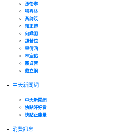
孫怡琳
張卉林
黃韵筑
賴正鎧
何織羽
譚若誼
畢倩涵
林宸佑
蘇貞蓉
戴立綱
中天新聞網
中天新聞網
快點好好看
快點正能量
消費訊息