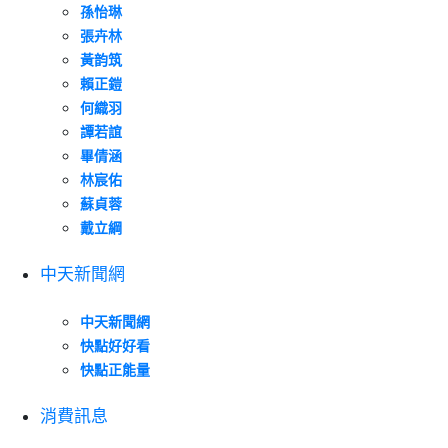
孫怡琳
張卉林
黃韵筑
賴正鎧
何織羽
譚若誼
畢倩涵
林宸佑
蘇貞蓉
戴立綱
中天新聞網
中天新聞網
快點好好看
快點正能量
消費訊息