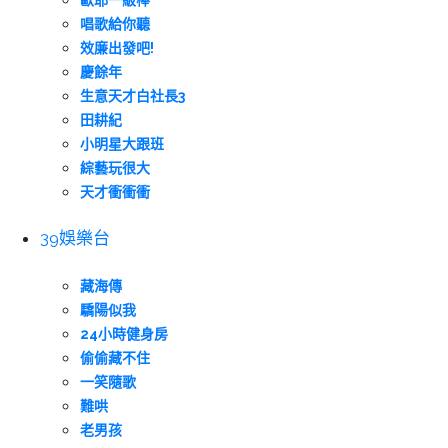
歐耶一級棒
唱歌給你聽
效廉出發吧!
慶餘年
生意天才白社長3
田耕紀
小明星大跟班
綜藝玩很大
天才衝衝衝
39娛樂台
藏海傳
驕陽似我
24小時健身房
偷偷藏不住
一笑隨歌
難哄
老男孩