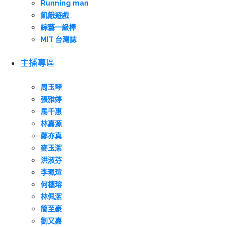
Running man
飢餓遊戲
綜藝一級棒
MIT 台灣誌
主播專區
周玉琴
張雅婷
馬千惠
林嘉源
鄭亦真
麥玉潔
洪淑芬
李珮瑄
何橞瑢
林佩潔
簡至豪
劉又嘉