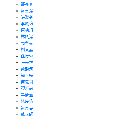
鄭亦真
麥玉潔
洪淑芬
李珮瑄
何橞瑢
林佩潔
簡至豪
劉又嘉
孫怡琳
張卉林
黃韵筑
賴正鎧
何織羽
譚若誼
畢倩涵
林宸佑
蘇貞蓉
戴立綱