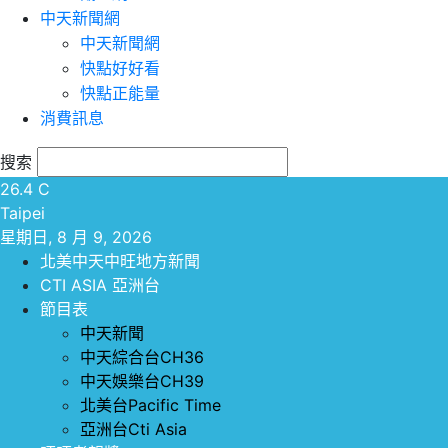
中天新聞網
中天新聞網
快點好好看
快點正能量
消費訊息
搜索
26.4
C
Taipei
星期日, 8 月 9, 2026
北美中天中旺地方新聞
CTI ASIA 亞洲台
節目表
中天新聞
中天綜合台CH36
中天娛樂台CH39
北美台Pacific Time
亞洲台Cti Asia