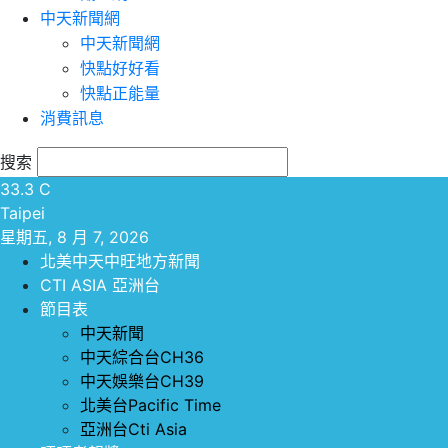
中天新聞網
中天新聞網
快點好好看
快點正能量
消費訊息
搜索
33.3
C
Taipei
星期五, 8 月 7, 2026
北美中天中旺地方新聞
CTI ASIA 亞洲台
節目表
中天新聞
中天綜合台CH36
中天娛樂台CH39
北美台Pacific Time
亞洲台Cti Asia