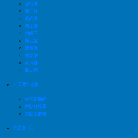
孫怡琳
張卉林
黃韵筑
賴正鎧
何織羽
譚若誼
畢倩涵
林宸佑
蘇貞蓉
戴立綱
中天新聞網
中天新聞網
快點好好看
快點正能量
消費訊息