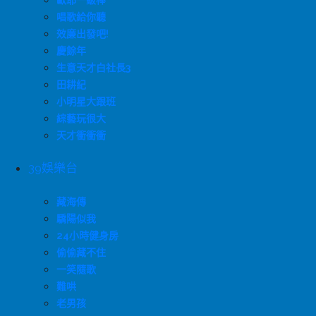
歐耶一級棒
唱歌給你聽
效廉出發吧!
慶餘年
生意天才白社長3
田耕紀
小明星大跟班
綜藝玩很大
天才衝衝衝
39娛樂台
藏海傳
驕陽似我
24小時健身房
偷偷藏不住
一笑隨歌
難哄
老男孩