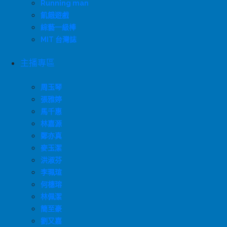
Running man
飢餓遊戲
綜藝一級棒
MIT 台灣誌
主播專區
周玉琴
張雅婷
馬千惠
林嘉源
鄭亦真
麥玉潔
洪淑芬
李珮瑄
何橞瑢
林佩潔
簡至豪
劉又嘉