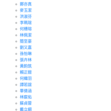
鄭亦真
麥玉潔
洪淑芬
李珮瑄
何橞瑢
林佩潔
簡至豪
劉又嘉
孫怡琳
張卉林
黃韵筑
賴正鎧
何織羽
譚若誼
畢倩涵
林宸佑
蘇貞蓉
戴立綱