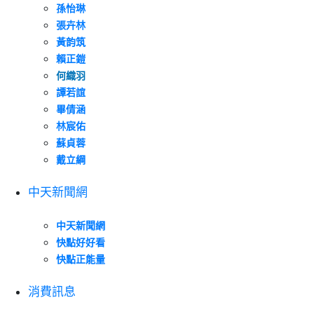
孫怡琳
張卉林
黃韵筑
賴正鎧
何織羽
譚若誼
畢倩涵
林宸佑
蘇貞蓉
戴立綱
中天新聞網
中天新聞網
快點好好看
快點正能量
消費訊息