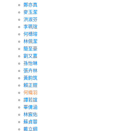
鄭亦真
麥玉潔
洪淑芬
李珮瑄
何橞瑢
林佩潔
簡至豪
劉又嘉
孫怡琳
張卉林
黃韵筑
賴正鎧
何織羽
譚若誼
畢倩涵
林宸佑
蘇貞蓉
戴立綱