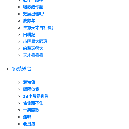
歐耶一級棒
唱歌給你聽
效廉出發吧!
慶餘年
生意天才白社長3
田耕紀
小明星大跟班
綜藝玩很大
天才衝衝衝
39娛樂台
藏海傳
驕陽似我
24小時健身房
偷偷藏不住
一笑隨歌
難哄
老男孩