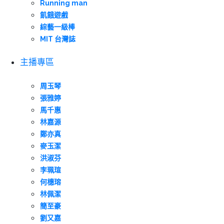
Running man
飢餓遊戲
綜藝一級棒
MIT 台灣誌
主播專區
周玉琴
張雅婷
馬千惠
林嘉源
鄭亦真
麥玉潔
洪淑芬
李珮瑄
何橞瑢
林佩潔
簡至豪
劉又嘉