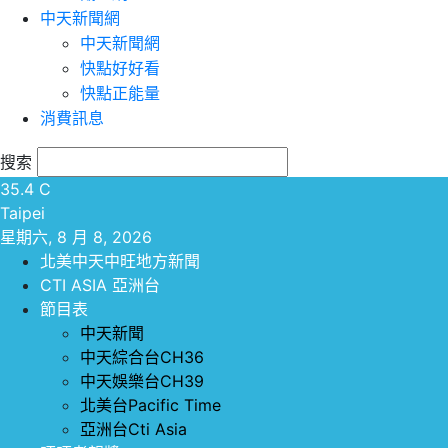
中天新聞網
中天新聞網
快點好好看
快點正能量
消費訊息
搜索
35.4
C
Taipei
星期六, 8 月 8, 2026
北美中天中旺地方新聞
CTI ASIA 亞洲台
節目表
中天新聞
中天綜合台CH36
中天娛樂台CH39
北美台Pacific Time
亞洲台Cti Asia