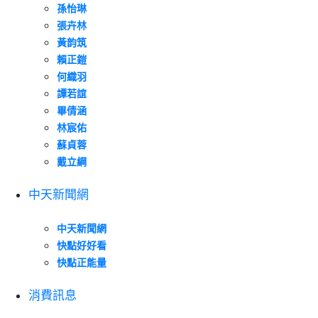
孫怡琳
張卉林
黃韵筑
賴正鎧
何織羽
譚若誼
畢倩涵
林宸佑
蘇貞蓉
戴立綱
中天新聞網
中天新聞網
快點好好看
快點正能量
消費訊息