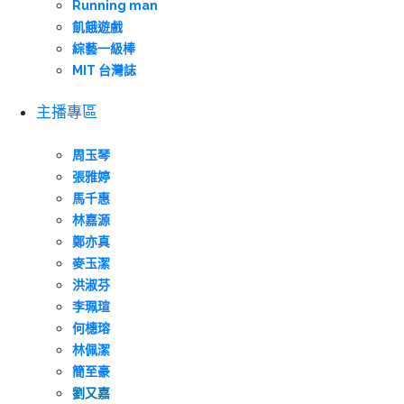
Running man
飢餓遊戲
綜藝一級棒
MIT 台灣誌
主播專區
周玉琴
張雅婷
馬千惠
林嘉源
鄭亦真
麥玉潔
洪淑芬
李珮瑄
何橞瑢
林佩潔
簡至豪
劉又嘉