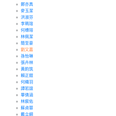
鄭亦真
麥玉潔
洪淑芬
李珮瑄
何橞瑢
林佩潔
簡至豪
劉又嘉
孫怡琳
張卉林
黃韵筑
賴正鎧
何織羽
譚若誼
畢倩涵
林宸佑
蘇貞蓉
戴立綱