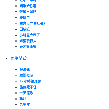
歐耶一級棒
唱歌給你聽
效廉出發吧!
慶餘年
生意天才白社長3
田耕紀
小明星大跟班
綜藝玩很大
天才衝衝衝
39娛樂台
藏海傳
驕陽似我
24小時健身房
偷偷藏不住
一笑隨歌
難哄
老男孩