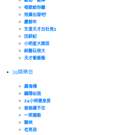
歐耶一級棒
唱歌給你聽
效廉出發吧!
慶餘年
生意天才白社長3
田耕紀
小明星大跟班
綜藝玩很大
天才衝衝衝
39娛樂台
藏海傳
驕陽似我
24小時健身房
偷偷藏不住
一笑隨歌
難哄
老男孩