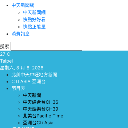
中天新聞網
中天新聞網
快點好好看
快點正能量
消費訊息
搜索
27
C
Taipei
星期六, 8 月 8, 2026
北美中天中旺地方新聞
CTI ASIA 亞洲台
節目表
中天新聞
中天綜合台CH36
中天娛樂台CH39
北美台Pacific Time
亞洲台Cti Asia