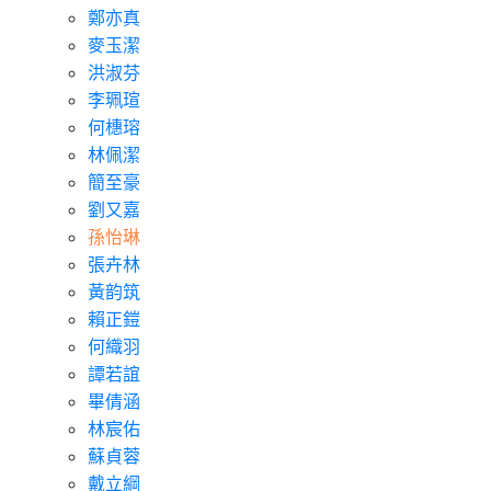
鄭亦真
麥玉潔
洪淑芬
李珮瑄
何橞瑢
林佩潔
簡至豪
劉又嘉
孫怡琳
張卉林
黃韵筑
賴正鎧
何織羽
譚若誼
畢倩涵
林宸佑
蘇貞蓉
戴立綱