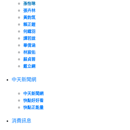
孫怡琳
張卉林
黃韵筑
賴正鎧
何織羽
譚若誼
畢倩涵
林宸佑
蘇貞蓉
戴立綱
中天新聞網
中天新聞網
快點好好看
快點正能量
消費訊息