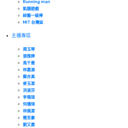
Running man
飢餓遊戲
綜藝一級棒
MIT 台灣誌
主播專區
周玉琴
張雅婷
馬千惠
林嘉源
鄭亦真
麥玉潔
洪淑芬
李珮瑄
何橞瑢
林佩潔
簡至豪
劉又嘉