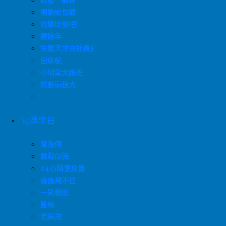
歐耶一級棒
唱歌給你聽
效廉出發吧!
慶餘年
生意天才白社長3
田耕紀
小明星大跟班
綜藝玩很大
天才衝衝衝
39娛樂台
藏海傳
驕陽似我
24小時健身房
偷偷藏不住
一笑隨歌
難哄
老男孩