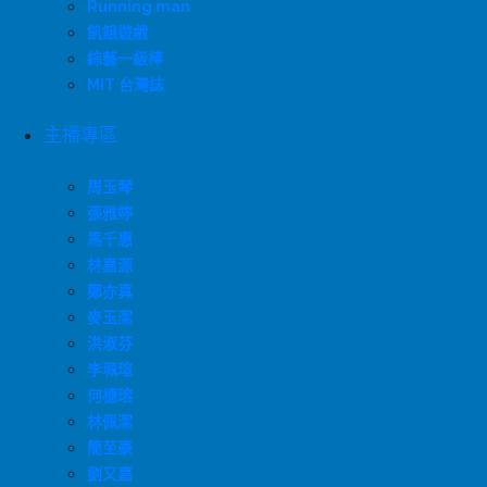
Running man
飢餓遊戲
綜藝一級棒
MIT 台灣誌
主播專區
周玉琴
張雅婷
馬千惠
林嘉源
鄭亦真
麥玉潔
洪淑芬
李珮瑄
何橞瑢
林佩潔
簡至豪
劉又嘉