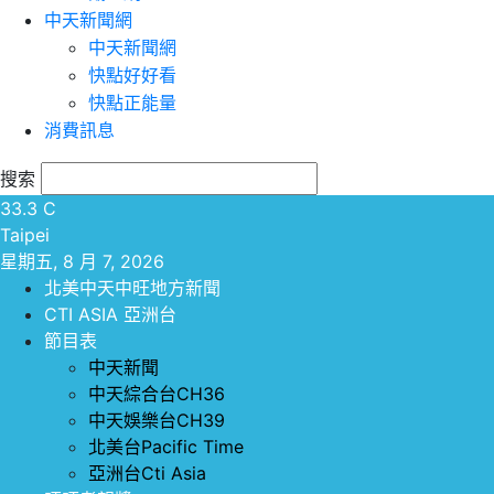
中天新聞網
中天新聞網
快點好好看
快點正能量
消費訊息
搜索
33.3
C
Taipei
星期五, 8 月 7, 2026
北美中天中旺地方新聞
CTI ASIA 亞洲台
節目表
中天新聞
中天綜合台CH36
中天娛樂台CH39
北美台Pacific Time
亞洲台Cti Asia