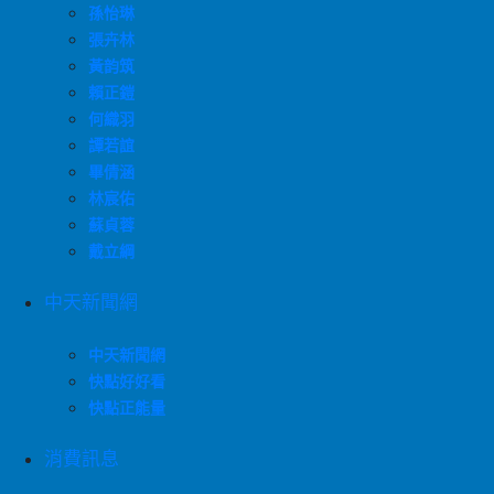
孫怡琳
張卉林
黃韵筑
賴正鎧
何織羽
譚若誼
畢倩涵
林宸佑
蘇貞蓉
戴立綱
中天新聞網
中天新聞網
快點好好看
快點正能量
消費訊息