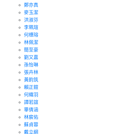
鄭亦真
麥玉潔
洪淑芬
李珮瑄
何橞瑢
林佩潔
簡至豪
劉又嘉
孫怡琳
張卉林
黃韵筑
賴正鎧
何織羽
譚若誼
畢倩涵
林宸佑
蘇貞蓉
戴立綱