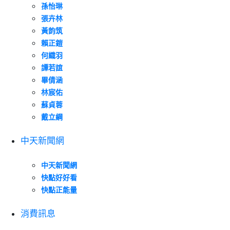
孫怡琳
張卉林
黃韵筑
賴正鎧
何織羽
譚若誼
畢倩涵
林宸佑
蘇貞蓉
戴立綱
中天新聞網
中天新聞網
快點好好看
快點正能量
消費訊息