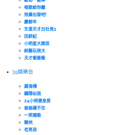
歐耶一級棒
唱歌給你聽
效廉出發吧!
慶餘年
生意天才白社長3
田耕紀
小明星大跟班
綜藝玩很大
天才衝衝衝
39娛樂台
藏海傳
驕陽似我
24小時健身房
偷偷藏不住
一笑隨歌
難哄
老男孩