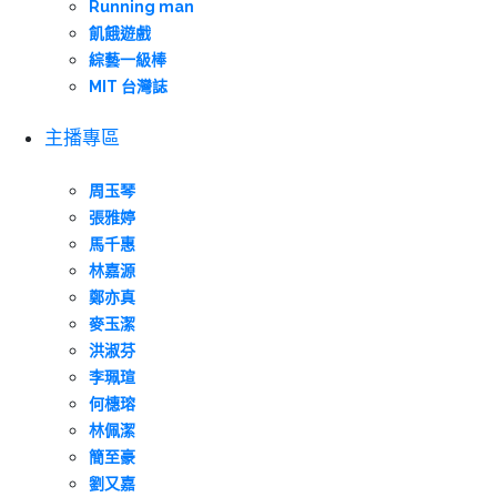
Running man
飢餓遊戲
綜藝一級棒
MIT 台灣誌
主播專區
周玉琴
張雅婷
馬千惠
林嘉源
鄭亦真
麥玉潔
洪淑芬
李珮瑄
何橞瑢
林佩潔
簡至豪
劉又嘉