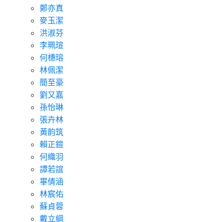
鄭亦真
麥玉潔
洪淑芬
李珮瑄
何橞瑢
林佩潔
簡至豪
劉又嘉
孫怡琳
張卉林
黃韵筑
賴正鎧
何織羽
譚若誼
畢倩涵
林宸佑
蘇貞蓉
戴立綱