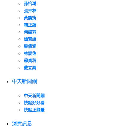
孫怡琳
張卉林
黃韵筑
賴正鎧
何織羽
譚若誼
畢倩涵
林宸佑
蘇貞蓉
戴立綱
中天新聞網
中天新聞網
快點好好看
快點正能量
消費訊息