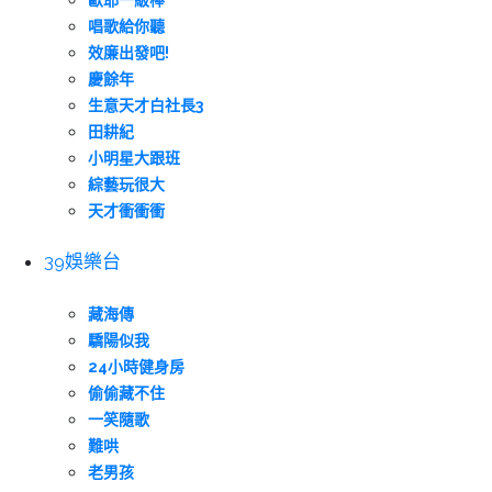
歐耶一級棒
唱歌給你聽
效廉出發吧!
慶餘年
生意天才白社長3
田耕紀
小明星大跟班
綜藝玩很大
天才衝衝衝
39娛樂台
藏海傳
驕陽似我
24小時健身房
偷偷藏不住
一笑隨歌
難哄
老男孩