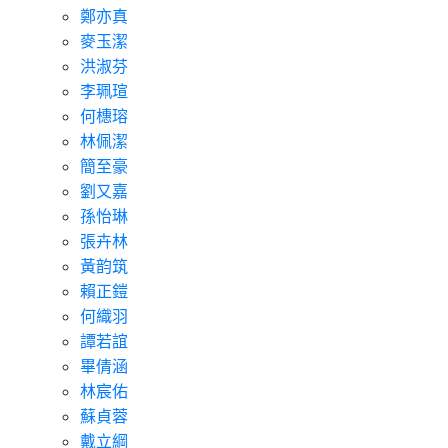
鄭亦真
麥玉潔
洪淑芬
李珮瑄
何橞瑢
林佩潔
簡至豪
劉又嘉
孫怡琳
張卉林
黃韵筑
賴正鎧
何織羽
譚若誼
畢倩涵
林宸佑
蘇貞蓉
戴立綱