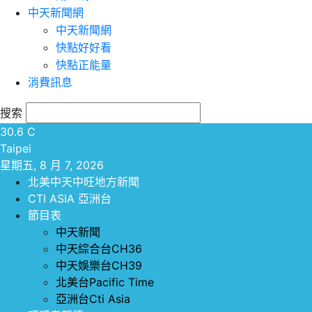
中天新聞網
中天新聞網
快點好好看
快點正能量
消費訊息
搜索
30.6
C
Taipei
星期五, 8 月 7, 2026
北美中天中旺地方新聞
CTI ASIA 亞洲台
節目表
中天新聞
中天綜合台CH36
中天娛樂台CH39
北美台Pacific Time
亞洲台Cti Asia