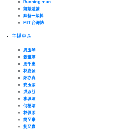
Running man
飢餓遊戲
綜藝一級棒
MIT 台灣誌
主播專區
周玉琴
張雅婷
馬千惠
林嘉源
鄭亦真
麥玉潔
洪淑芬
李珮瑄
何橞瑢
林佩潔
簡至豪
劉又嘉