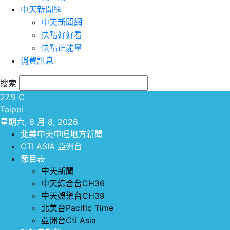
中天新聞網
中天新聞網
快點好好看
快點正能量
消費訊息
搜索
27.9
C
Taipei
星期六, 8 月 8, 2026
北美中天中旺地方新聞
CTI ASIA 亞洲台
節目表
中天新聞
中天綜合台CH36
中天娛樂台CH39
北美台Pacific Time
亞洲台Cti Asia