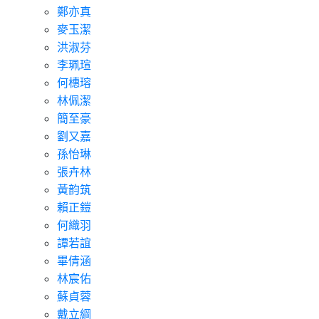
鄭亦真
麥玉潔
洪淑芬
李珮瑄
何橞瑢
林佩潔
簡至豪
劉又嘉
孫怡琳
張卉林
黃韵筑
賴正鎧
何織羽
譚若誼
畢倩涵
林宸佑
蘇貞蓉
戴立綱