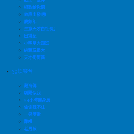
歐耶一級棒
唱歌給你聽
效廉出發吧!
慶餘年
生意天才白社長3
田耕紀
小明星大跟班
綜藝玩很大
天才衝衝衝
39娛樂台
藏海傳
驕陽似我
24小時健身房
偷偷藏不住
一笑隨歌
難哄
老男孩