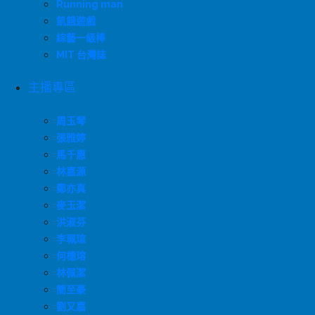
Running man
飢餓遊戲
綜藝一級棒
MIT 台灣誌
主播專區
周玉琴
張雅婷
馬千惠
林嘉源
鄭亦真
麥玉潔
洪淑芬
李珮瑄
何橞瑢
林佩潔
簡至豪
劉又嘉