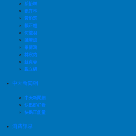
孫怡琳
張卉林
黃韵筑
賴正鎧
何織羽
譚若誼
畢倩涵
林宸佑
蘇貞蓉
戴立綱
中天新聞網
中天新聞網
快點好好看
快點正能量
消費訊息