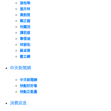
孫怡琳
張卉林
黃韵筑
賴正鎧
何織羽
譚若誼
畢倩涵
林宸佑
蘇貞蓉
戴立綱
中天新聞網
中天新聞網
快點好好看
快點正能量
消費訊息