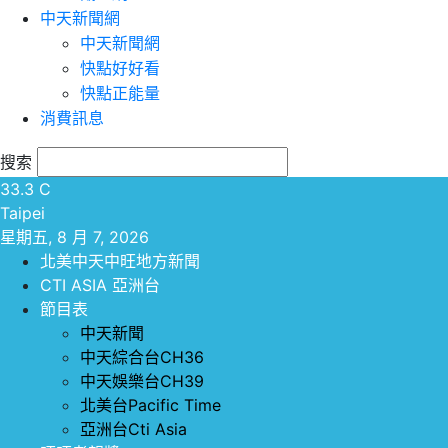
中天新聞網
中天新聞網
快點好好看
快點正能量
消費訊息
搜索
33.3
C
Taipei
星期五, 8 月 7, 2026
北美中天中旺地方新聞
CTI ASIA 亞洲台
節目表
中天新聞
中天綜合台CH36
中天娛樂台CH39
北美台Pacific Time
亞洲台Cti Asia