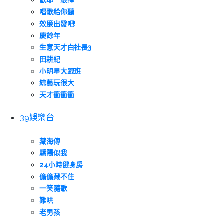
歐耶一級棒
唱歌給你聽
效廉出發吧!
慶餘年
生意天才白社長3
田耕紀
小明星大跟班
綜藝玩很大
天才衝衝衝
39娛樂台
藏海傳
驕陽似我
24小時健身房
偷偷藏不住
一笑隨歌
難哄
老男孩