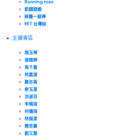
Running man
飢餓遊戲
綜藝一級棒
MIT 台灣誌
主播專區
周玉琴
張雅婷
馬千惠
林嘉源
鄭亦真
麥玉潔
洪淑芬
李珮瑄
何橞瑢
林佩潔
簡至豪
劉又嘉