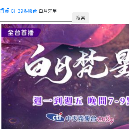
首頁
CH39娛樂台
白月梵星