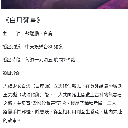
《白月梵星》
主 演：敖瑞鵬、白鹿
播出頻道：中天娛樂台39頻道
播出時段：每週一到週五 晚間7-9點
節目介紹：
人族少女白爍（白鹿飾）立志修仙報恩，在意外結識極域妖
王梵樾（敖瑞鵬飾）後，二人共同踏上開啟上古神物無念石
之路，為集齊“愛恨殺貪善”五念，經歷了種種考驗，二人一
路攜手鬥邪怪、除惡妖，從互相利用到互生愛意、雙向奔赴
的故事。