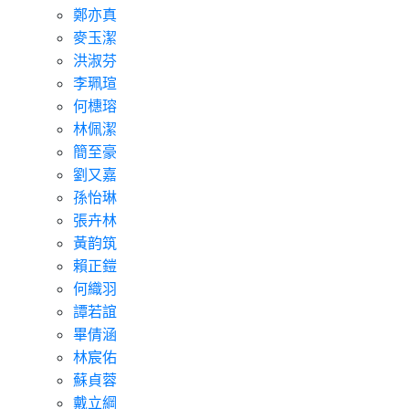
鄭亦真
麥玉潔
洪淑芬
李珮瑄
何橞瑢
林佩潔
簡至豪
劉又嘉
孫怡琳
張卉林
黃韵筑
賴正鎧
何織羽
譚若誼
畢倩涵
林宸佑
蘇貞蓉
戴立綱