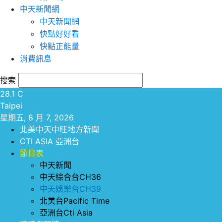
中天新聞網
中天新聞網
快點好好看
快點正能量
消費訊息
搜索
28.1
C
Taipei
星期五, 8 月 7, 2026
北美中天中旺地方新聞
CTI ASIA 亞洲台
節目表
中天新聞
中天綜合台CH36
中天娛樂台CH39
北美台Pacific Time
亞洲台Cti Asia