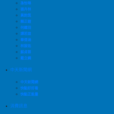
孫怡琳
張卉林
黃韵筑
賴正鎧
何織羽
譚若誼
畢倩涵
林宸佑
蘇貞蓉
戴立綱
中天新聞網
中天新聞網
快點好好看
快點正能量
消費訊息