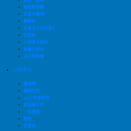
歐耶一級棒
唱歌給你聽
效廉出發吧!
慶餘年
生意天才白社長3
田耕紀
小明星大跟班
綜藝玩很大
天才衝衝衝
39娛樂台
藏海傳
驕陽似我
24小時健身房
偷偷藏不住
一笑隨歌
難哄
老男孩