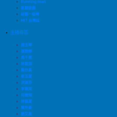
Running man
飢餓遊戲
綜藝一級棒
MIT 台灣誌
主播專區
周玉琴
張雅婷
馬千惠
林嘉源
鄭亦真
麥玉潔
洪淑芬
李珮瑄
何橞瑢
林佩潔
簡至豪
劉又嘉