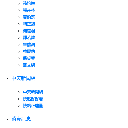
孫怡琳
張卉林
黃韵筑
賴正鎧
何織羽
譚若誼
畢倩涵
林宸佑
蘇貞蓉
戴立綱
中天新聞網
中天新聞網
快點好好看
快點正能量
消費訊息