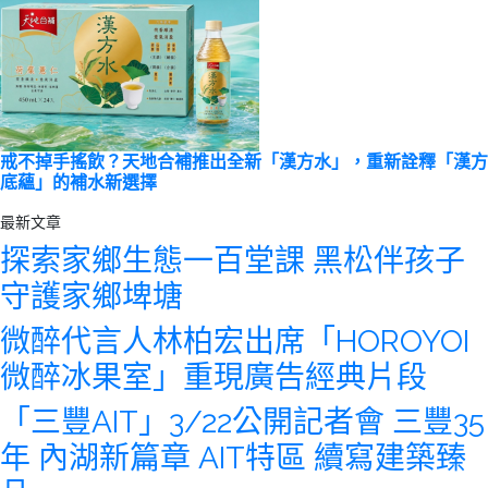
戒不掉手搖飲？天地合補推出全新「漢方水」，重新詮釋「漢方
底蘊」的補水新選擇
最新文章
探索家鄉生態一百堂課 黑松伴孩子
守護家鄉埤塘
微醉代言人林柏宏出席「HOROYOI
微醉冰果室」重現廣告經典片段
「三豐AIT」3/22公開記者會 三豐35
年 內湖新篇章 AIT特區 續寫建築臻