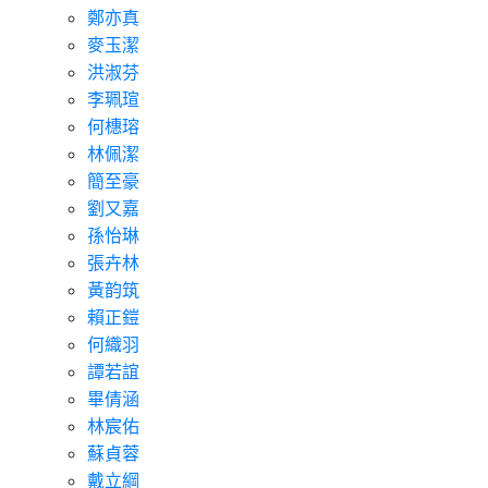
鄭亦真
麥玉潔
洪淑芬
李珮瑄
何橞瑢
林佩潔
簡至豪
劉又嘉
孫怡琳
張卉林
黃韵筑
賴正鎧
何織羽
譚若誼
畢倩涵
林宸佑
蘇貞蓉
戴立綱