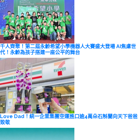
千人齊聚！第二屆永齡希望小學機器人大賽盛大登場 AI焦慮世
代！永齡為孩子搭建一座公平的舞台
Love Dad！統一企業集團空運進口逾4萬朵石斛蘭向天下爸爸
致敬