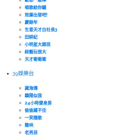
歐耶一級棒
唱歌給你聽
效廉出發吧!
慶餘年
生意天才白社長3
田耕紀
小明星大跟班
綜藝玩很大
天才衝衝衝
39娛樂台
藏海傳
驕陽似我
24小時健身房
偷偷藏不住
一笑隨歌
難哄
老男孩