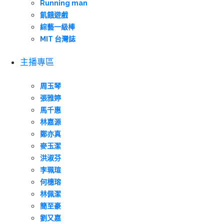
Running man
飢餓遊戲
綜藝一級棒
MIT 台灣誌
主播專區
周玉琴
張雅婷
馬千惠
林嘉源
鄭亦真
麥玉潔
洪淑芬
李珮瑄
何橞瑢
林佩潔
簡至豪
劉又嘉