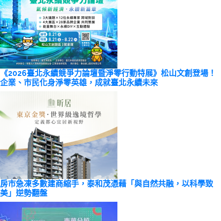
《2026臺北永續競爭力論壇暨淨零行動特展》松山文創登場！
企業、市民化身淨零英雄，成就臺北永續未來
房市急凍多數建商縮手，泰和茂憑藉「與自然共融，以科學致
美」逆勢翻盤