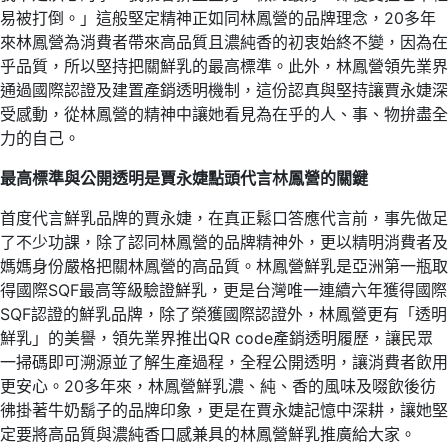
易被打倒。」這般堅定精神正如同林鳳營的品牌理念，20多年
來林鳳營為消費者帶來高品質且濃純香的初衷始終不變，因為在
乎品質，所以堅持把關鮮乳的最高標準。此外，林鳳營領先業界
通過國際認證及建置產銷透明機制，這份認真與堅持讓賈永婕深
受感動，從林鳳營的精神中讓她看見為在乎的人、事、物拚盡全
力的自己。
最高標準與公開透明是賈永婕點頭代言林鳳營的關鍵
首度代言鮮乳品牌的賈永婕，在真正鬆口答應代言前，事先做足
了不少功課，除了認同林鳳營的品牌精神外，更以精明消費者及
媽媽身份嚴格把關林鳳營的高品質。林鳳營鮮乳是亞洲第一瓶取
得國際SQF最高等級驗證鮮乳，更是台灣唯一連續六年獲得國際
SQF認證的鮮乳品牌，除了榮獲國際認證外，林鳳營更有「透明
鮮乳」的美譽，領先業界推出QR code產銷透明履歷，讓民眾
一掃碼即可溯源並了解生產過程，全程公開透明，讓消費者飲用
更安心。20多年來，林鳳營鮮乳濃、純、香的風味及啜飲後彷
彿掛著牛奶鬍子的品牌印象，更是在賈永婕記憶中深耕，讓她堅
定要將高品質與濃純香口感兼具的林鳳營鮮乳推廣給大家。