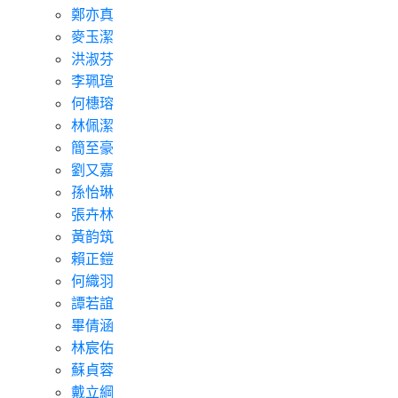
鄭亦真
麥玉潔
洪淑芬
李珮瑄
何橞瑢
林佩潔
簡至豪
劉又嘉
孫怡琳
張卉林
黃韵筑
賴正鎧
何織羽
譚若誼
畢倩涵
林宸佑
蘇貞蓉
戴立綱