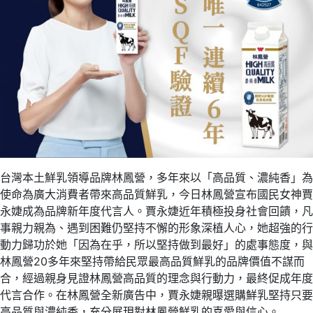
台灣本土鮮乳領導品牌林鳳營，多年來以「高品質、濃純香」為
使命為廣大消費者帶來高品質鮮乳，今日林鳳營宣布國民女神賈
永婕成為品牌新年度代言人。賈永婕近年積極投身社會回饋，凡
事親力親為、遇到困難仍堅持不懈的形象深植人心，她超強的行
動力歸功於她「因為在乎，所以堅持做到最好」的處事態度，與
林鳳營20多年來堅持帶給民眾最高品質鮮乳的品牌價值不謀而
合，經過親身見證林鳳營高品質的理念與行動力，最終促成年度
代言合作。在林鳳營全新廣告中，賈永婕親曝選購鮮乳堅持只要
高品質與濃純香，充分展現對林鳳營鮮乳的喜愛與信心。