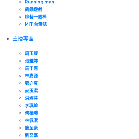
Running man
飢餓遊戲
綜藝一級棒
MIT 台灣誌
主播專區
周玉琴
張雅婷
馬千惠
林嘉源
鄭亦真
麥玉潔
洪淑芬
李珮瑄
何橞瑢
林佩潔
簡至豪
劉又嘉