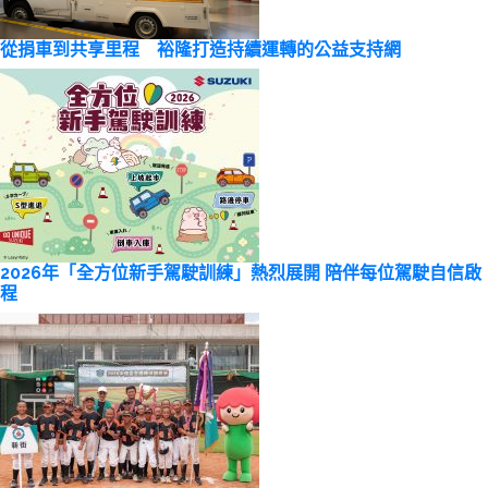
從捐車到共享里程 裕隆打造持續運轉的公益支持網
2026年「全方位新手駕駛訓練」熱烈展開 陪伴每位駕駛自信啟
程