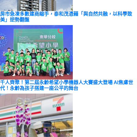
房市急凍多數建商縮手，泰和茂憑藉「與自然共融，以科學致
美」逆勢翻盤
千人齊聚！第二屆永齡希望小學機器人大賽盛大登場 AI焦慮世
代！永齡為孩子搭建一座公平的舞台