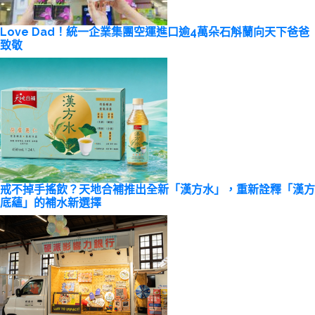
Love Dad！統一企業集團空運進口逾4萬朵石斛蘭向天下爸爸
致敬
戒不掉手搖飲？天地合補推出全新「漢方水」，重新詮釋「漢方
底蘊」的補水新選擇