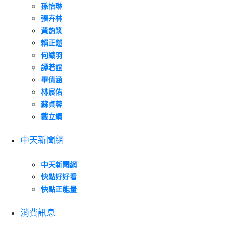
孫怡琳
張卉林
黃韵筑
賴正鎧
何織羽
譚若誼
畢倩涵
林宸佑
蘇貞蓉
戴立綱
中天新聞網
中天新聞網
快點好好看
快點正能量
消費訊息