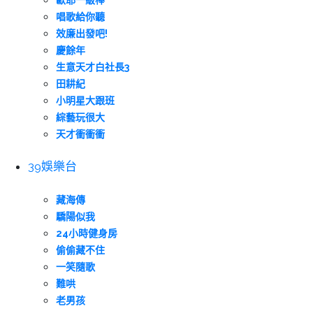
歐耶一級棒
唱歌給你聽
效廉出發吧!
慶餘年
生意天才白社長3
田耕紀
小明星大跟班
綜藝玩很大
天才衝衝衝
39娛樂台
藏海傳
驕陽似我
24小時健身房
偷偷藏不住
一笑隨歌
難哄
老男孩