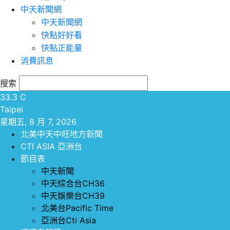
中天新聞網
中天新聞網
快點好好看
快點正能量
消費訊息
搜索
33.3
C
Taipei
星期五, 8 月 7, 2026
北美中天中旺地方新聞
CTI ASIA 亞洲台
節目表
中天新聞
中天綜合台CH36
中天娛樂台CH39
北美台Pacific Time
亞洲台Cti Asia