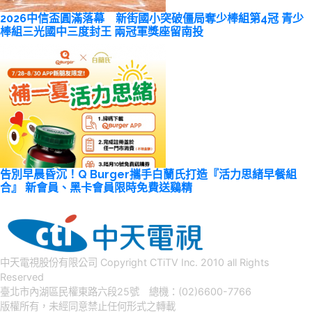
2026中信盃圓滿落幕 新街國小突破僵局奪少棒組第4冠 青少
棒組三光國中三度封王 兩冠軍獎座留南投
告別早晨昏沉！Q Burger攜手白蘭氏打造『活力思緒早餐組
合』 新會員、黑卡會員限時免費送鷄精
中天電視股份有限公司 Copyright CTiTV Inc. 2010 all Rights
Reserved
臺北市內湖區民權東路六段25號 總機：(02)6600-7766
版權所有，未經同意禁止任何形式之轉載