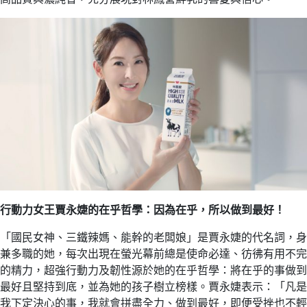
行動力女王賈永婕的在乎哲學：因為在乎，所以做到最好！
「國民女神、三鐵辣媽、能幹的老闆娘」是賈永婕的代名詞，身
兼多職的她，每次出現在螢光幕前總是使命必達、彷彿有用不完
的精力，超強行動力及韌性源於她的在乎哲學：將在乎的事做到
最好且堅持到底，並為她的孩子樹立榜樣。賈永婕表示：「凡是
我下定決心的事，我就會拼盡全力、做到最好，即便受挫也不輕