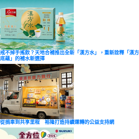
戒不掉手搖飲？天地合補推出全新「漢方水」，重新詮釋「漢方
底蘊」的補水新選擇
從捐車到共享里程 裕隆打造持續運轉的公益支持網