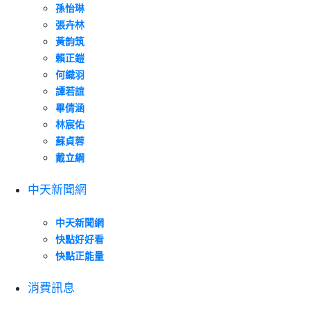
孫怡琳
張卉林
黃韵筑
賴正鎧
何織羽
譚若誼
畢倩涵
林宸佑
蘇貞蓉
戴立綱
中天新聞網
中天新聞網
快點好好看
快點正能量
消費訊息