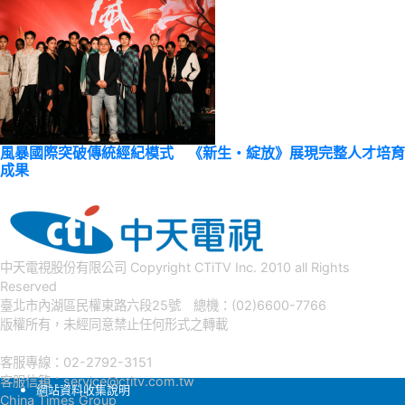
風暴國際突破傳統經紀模式 《新生・綻放》展現完整人才培育
成果
中天電視股份有限公司 Copyright CTiTV Inc. 2010 all Rights
Reserved
臺北市內湖區民權東路六段25號 總機：(02)6600-7766
版權所有，未經同意禁止任何形式之轉載
客服專線：02-2792-3151
客服信箱：
service@ctitv.com.tw
網站資料收集說明
China Times Group