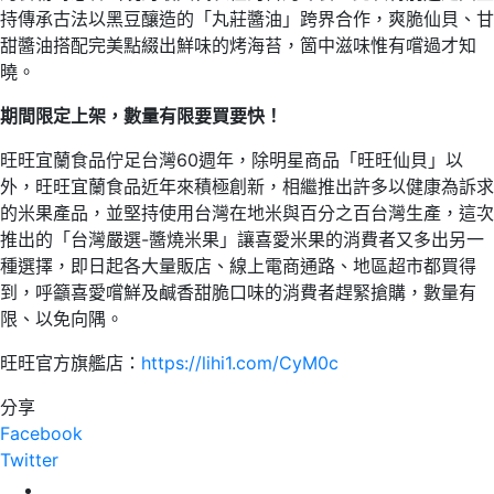
持傳承古法以黑豆釀造的「丸莊醬油」跨界合作，爽脆仙貝、甘
甜醬油搭配完美點綴出鮮味的烤海苔，箇中滋味惟有嚐過才知
曉。
期間限定上架，數量有限要買要快！
旺旺宜蘭食品佇足台灣60週年，除明星商品「旺旺仙貝」以
外，旺旺宜蘭食品近年來積極創新，相繼推出許多以健康為訴求
的米果產品，並堅持使用台灣在地米與百分之百台灣生產，這次
推出的「台灣嚴選-醬燒米果」讓喜愛米果的消費者又多出另一
種選擇，即日起各大量販店、線上電商通路、地區超市都買得
到，呼籲喜愛嚐鮮及鹹香甜脆口味的消費者趕緊搶購，數量有
限、以免向隅。
旺旺官方旗艦店：
https://lihi1.com/CyM0c
分享
Facebook
Twitter