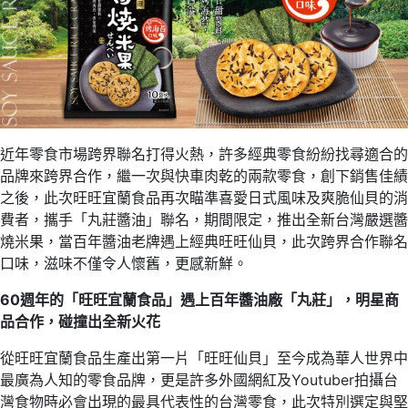
近年零食市場跨界聯名打得火熱，許多經典零食紛紛找尋適合的
品牌來跨界合作，繼一次與快車肉乾的兩款零食，創下銷售佳績
之後，此次旺旺宜蘭食品再次瞄準喜愛日式風味及爽脆仙貝的消
費者，攜手「丸莊醬油」聯名，期間限定，推出全新台灣嚴選醬
燒米果，當百年醬油老牌遇上經典旺旺仙貝，此次跨界合作聯名
口味，滋味不僅令人懷舊，更感新鮮。
60週年的「旺旺宜蘭食品」遇上百年醬油廠「丸莊」，明星商
品合作，碰撞出全新火花
從旺旺宜蘭食品生產出第一片「旺旺仙貝」至今成為華人世界中
最廣為人知的零食品牌，更是許多外國網紅及Youtuber拍攝台
灣食物時必會出現的最具代表性的台灣零食，此次特別選定與堅