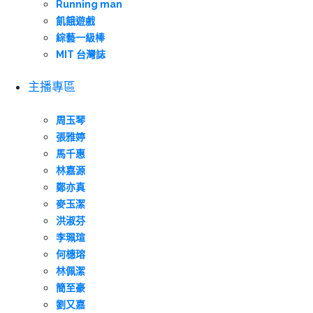
Running man
飢餓遊戲
綜藝一級棒
MIT 台灣誌
主播專區
周玉琴
張雅婷
馬千惠
林嘉源
鄭亦真
麥玉潔
洪淑芬
李珮瑄
何橞瑢
林佩潔
簡至豪
劉又嘉