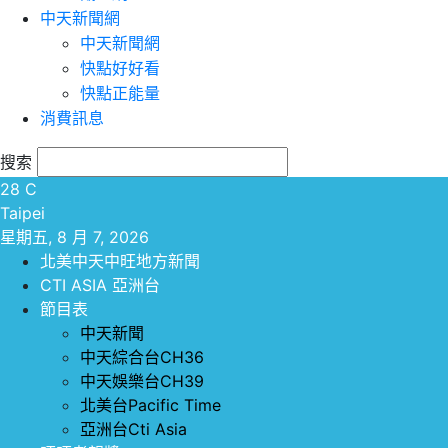
中天新聞網
中天新聞網
快點好好看
快點正能量
消費訊息
搜索
28
C
Taipei
星期五, 8 月 7, 2026
北美中天中旺地方新聞
CTI ASIA 亞洲台
節目表
中天新聞
中天綜合台CH36
中天娛樂台CH39
北美台Pacific Time
亞洲台Cti Asia