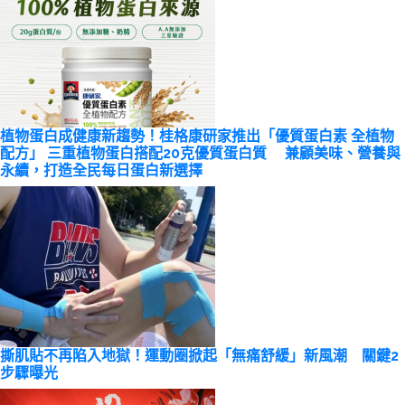
植物蛋白成健康新趨勢！桂格康研家推出「優質蛋白素 全植物
配方」 三重植物蛋白搭配20克優質蛋白質 兼顧美味、營養與
永續，打造全民每日蛋白新選擇
撕肌貼不再陷入地獄！運動圈掀起「無痛舒緩」新風潮 關鍵2
步驟曝光