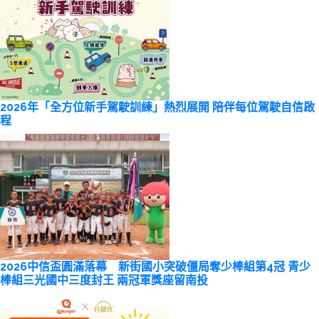
2026年「全方位新手駕駛訓練」熱烈展開 陪伴每位駕駛自信啟
程
2026中信盃圓滿落幕 新街國小突破僵局奪少棒組第4冠 青少
棒組三光國中三度封王 兩冠軍獎座留南投