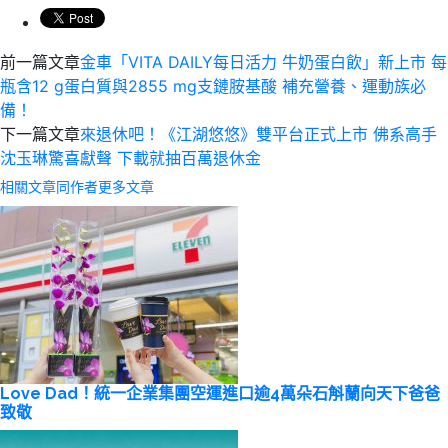
前一篇文章
金車「VITA DAILY每日活力 牛奶蛋白飲」新上市 每
瓶含12 g蛋白質與2855 mg支鏈胺基酸 補充營養、運動族必
備！
下一篇文章
來退休吧！《江湖悠悠》雙平台正式上市 佛系高手
沈玉琳驚喜獻聲 下載就抽百萬退休金
相關文章
同作者更多文章
Love Dad！統一企業集團空運進口逾4萬朵石斛蘭向天下爸爸
致敬