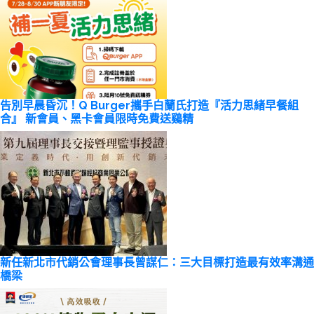
告別早晨昏沉！Q Burger攜手白蘭氏打造『活力思緒早餐組
合』 新會員、黑卡會員限時免費送鷄精
新任新北市代銷公會理事長曾謀仁：三大目標打造最有效率溝通
橋梁