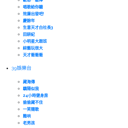
歐耶一級棒
唱歌給你聽
效廉出發吧!
慶餘年
生意天才白社長3
田耕紀
小明星大跟班
綜藝玩很大
天才衝衝衝
39娛樂台
藏海傳
驕陽似我
24小時健身房
偷偷藏不住
一笑隨歌
難哄
老男孩