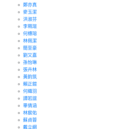
鄭亦真
麥玉潔
洪淑芬
李珮瑄
何橞瑢
林佩潔
簡至豪
劉又嘉
孫怡琳
張卉林
黃韵筑
賴正鎧
何織羽
譚若誼
畢倩涵
林宸佑
蘇貞蓉
戴立綱