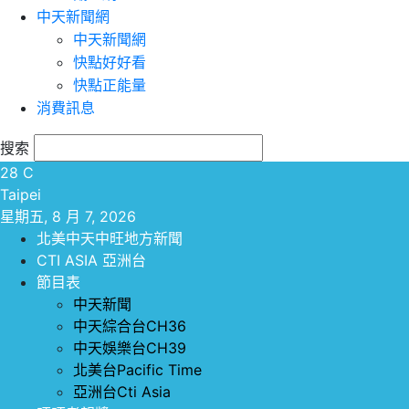
中天新聞網
中天新聞網
快點好好看
快點正能量
消費訊息
搜索
28
C
Taipei
星期五, 8 月 7, 2026
北美中天中旺地方新聞
CTI ASIA 亞洲台
節目表
中天新聞
中天綜合台CH36
中天娛樂台CH39
北美台Pacific Time
亞洲台Cti Asia