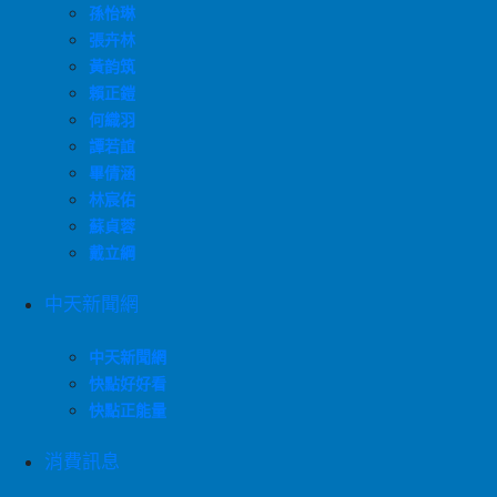
孫怡琳
張卉林
黃韵筑
賴正鎧
何織羽
譚若誼
畢倩涵
林宸佑
蘇貞蓉
戴立綱
中天新聞網
中天新聞網
快點好好看
快點正能量
消費訊息