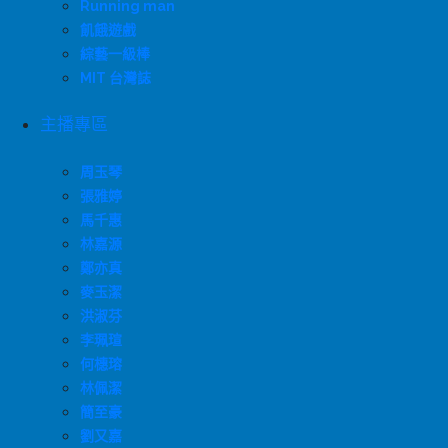
Running man
飢餓遊戲
綜藝一級棒
MIT 台灣誌
主播專區
周玉琴
張雅婷
馬千惠
林嘉源
鄭亦真
麥玉潔
洪淑芬
李珮瑄
何橞瑢
林佩潔
簡至豪
劉又嘉