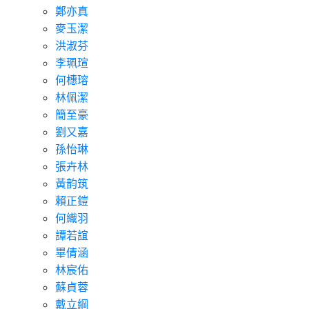
鄭亦真
麥玉潔
洪淑芬
李珮瑄
何橞瑢
林佩潔
簡至豪
劉又嘉
孫怡琳
張卉林
黃韵筑
賴正鎧
何織羽
譚若誼
畢倩涵
林宸佑
蘇貞蓉
戴立綱