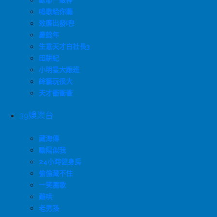
歐耶一級棒
唱歌給你聽
效廉出發吧!
慶餘年
生意天才白社長3
田耕紀
小明星大跟班
綜藝玩很大
天才衝衝衝
39娛樂台
藏海傳
驕陽似我
24小時健身房
偷偷藏不住
一笑隨歌
難哄
老男孩