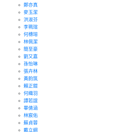
鄭亦真
麥玉潔
洪淑芬
李珮瑄
何橞瑢
林佩潔
簡至豪
劉又嘉
孫怡琳
張卉林
黃韵筑
賴正鎧
何織羽
譚若誼
畢倩涵
林宸佑
蘇貞蓉
戴立綱