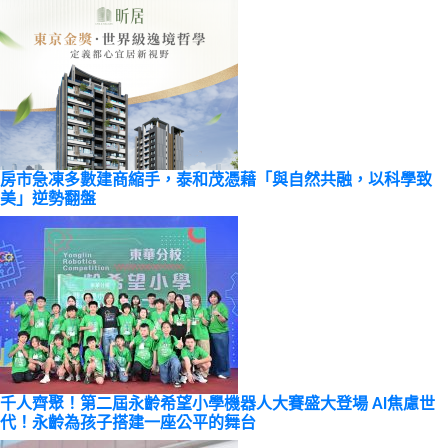
房市急凍多數建商縮手，泰和茂憑藉「與自然共融，以科學致
美」逆勢翻盤
千人齊聚！第二屆永齡希望小學機器人大賽盛大登場 AI焦慮世
代！永齡為孩子搭建一座公平的舞台