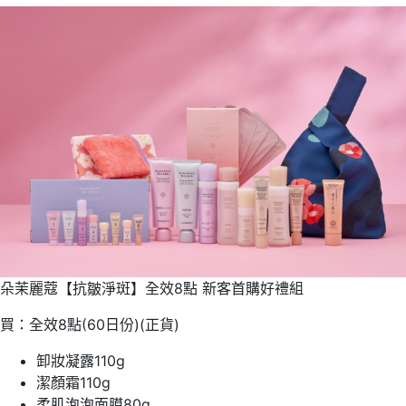
朵茉麗蔻【抗皺淨斑】全效8點 新客首購好禮組
買：全效8點(60日份)(正貨)
卸妝凝露110g
潔顏霜110g
柔肌泡泡面膜80g