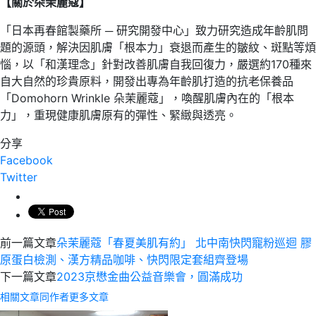
【關於朵茉麗蔻】
「日本再春館製藥所 ─ 研究開發中心」致力研究造成年齡肌問
題的源頭，解決因肌膚「根本力」衰退而產生的皺紋、斑點等煩
惱，以「和漢理念」針對改善肌膚自我回復力，嚴選約170種來
自大自然的珍貴原料，開發出專為年齡肌打造的抗老保養品
「Domohorn Wrinkle 朵茉麗蔻」，喚醒肌膚內在的「根本
力」，重現健康肌膚原有的彈性、緊緻與透亮。
分享
Facebook
Twitter
前一篇文章
朵茉麗蔻「春夏美肌有約」 北中南快閃寵粉巡迴 膠
原蛋白檢測、漢方精品咖啡、快閃限定套組齊登場
下一篇文章
2023京懋金曲公益音樂會，圓滿成功
相關文章
同作者更多文章