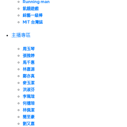
Running man
飢餓遊戲
綜藝一級棒
MIT 台灣誌
主播專區
周玉琴
張雅婷
馬千惠
林嘉源
鄭亦真
麥玉潔
洪淑芬
李珮瑄
何橞瑢
林佩潔
簡至豪
劉又嘉