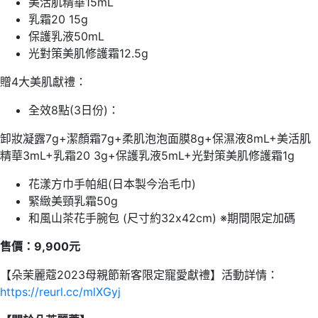
美活肌精華15mL
乳霜20 15g
保護乳液50mL
光對策美肌修護霜12.5g
贈4大美肌獻禮：
全效8點(3日份)：
卸妝凝露7g+潔顏霜7g+柔肌泡泡面膜8g+保濕液8mL+美活肌
精華3mL+乳霜20 3g+保護乳液5mL+光對策美肌修護霜1g
花漾方巾手帕組(日本製今治毛巾)
緊緻美頸乳霜50g
和風山茶花手腕包 (尺寸約32x42cm) ※期間限定加碼
售價：9,900元
【朵茉麗蔻2023母親節新客限定寵愛獻禮】活動詳情：
https://reurl.cc/mlXGyj