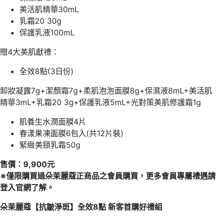
美活肌精華30mL
乳霜20 30g
保護乳液100mL
贈4大美肌獻禮：
全效8點(3日份)
卸妝凝露7g+潔顏霜7g+柔肌泡泡面膜8g+保濕液8mL+美活肌
精華3mL+乳霜20 3g+保護乳液5mL+光對策美肌修護霜1g
肌養生水潤面膜4片
春漾果凍面膜6包入(共12片裝)
緊緻美頸乳霜50g
售價：9,900元
※僅限購買過朵茉麗蔻正商品之會員購買，更多會員專屬禮遇請
登入官網了解。
朵茉麗蔻【抗皺淨斑】全效8點 新客首購好禮組