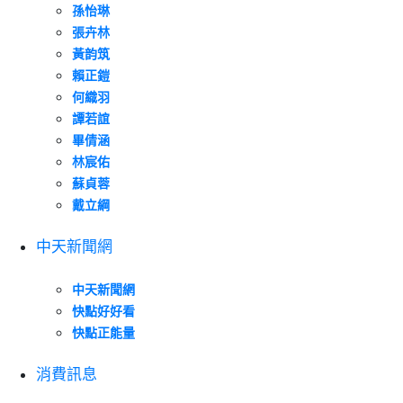
孫怡琳
張卉林
黃韵筑
賴正鎧
何織羽
譚若誼
畢倩涵
林宸佑
蘇貞蓉
戴立綱
中天新聞網
中天新聞網
快點好好看
快點正能量
消費訊息