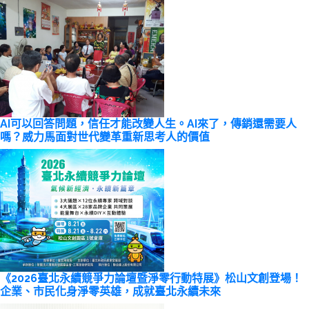
AI可以回答問題，信任才能改變人生。AI來了，傳銷還需要人
嗎？威力馬面對世代變革重新思考人的價值
《2026臺北永續競爭力論壇暨淨零行動特展》松山文創登場！
企業、市民化身淨零英雄，成就臺北永續未來