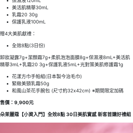
保濕液120mL
美活肌精華30mL
乳霜20 30g
保護乳液100mL
贈4大美肌獻禮：
全效8點(3日份)
卸妝凝露7g+潔顏霜7g+柔肌泡泡面膜8g+保濕液8mL+美活肌
精華3mL+乳霜20 3g+保護乳液5mL+光對策美肌修護霜1g
花漾方巾手帕組(日本製今治毛巾)
緊緻美頸乳霜50g
和風山茶花手腕包 (尺寸約32x42cm) ※期間限定加碼
售價：9,900元
朵茉麗蔻【小資入門】全效8點 30日美肌實感 新客首購好禮組