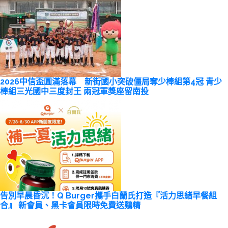
2026中信盃圓滿落幕 新街國小突破僵局奪少棒組第4冠 青少
棒組三光國中三度封王 兩冠軍獎座留南投
告別早晨昏沉！Q Burger攜手白蘭氏打造『活力思緒早餐組
合』 新會員、黑卡會員限時免費送鷄精