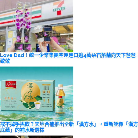
Love Dad！統一企業集團空運進口逾4萬朵石斛蘭向天下爸爸
致敬
戒不掉手搖飲？天地合補推出全新「漢方水」，重新詮釋「漢方
底蘊」的補水新選擇