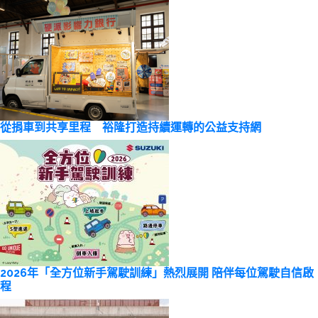
從捐車到共享里程 裕隆打造持續運轉的公益支持網
2026年「全方位新手駕駛訓練」熱烈展開 陪伴每位駕駛自信啟
程