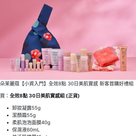
朵茉麗蔻【小資入門】全效8點 30日美肌實感 新客首購好禮組
買：
全效8點 30日美肌實感組 (正貨)
卸妝凝露55g
潔顏霜55g
柔肌泡泡面膜40g
保濕液60mL