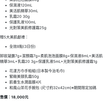
保濕液120mL
美活肌精華30mL
乳霜20 30g
保護乳液100mL
光對策美肌修護霜25g
贈5大美肌獻禮：
全效8點(3日份)
卸妝凝露7g+潔顏霜7g+柔肌泡泡面膜8g+保濕液8mL+美活肌
精華3mL+乳霜20 3g+保護乳液5mL+光對策美肌修護霜1g
花漾方巾手帕組(日本製今治毛巾)
緊緻美頸乳霜50g
肌養生水潤面膜4片
和風山茶花手腕包 (尺寸約32x42cm)※期間限定加碼
售價：18,000元