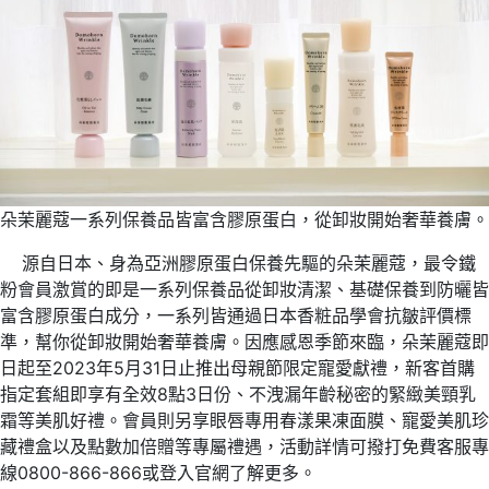
朵茉麗蔻一系列保養品皆富含膠原蛋白，從卸妝開始奢華養膚。
源自日本、身為亞洲膠原蛋白保養先驅的朵茉麗蔻，最令鐵
粉會員激賞的即是一系列保養品從卸妝清潔、基礎保養到防曬皆
富含膠原蛋白成分，一系列皆通過日本香粧品學會抗皺評價標
準，幫你從卸妝開始奢華養膚。因應感恩季節來臨，朵茉麗蔻即
日起至2023年5月31日止推出母親節限定寵愛獻禮，新客首購
指定套組即享有全效8點3日份、不洩漏年齡秘密的緊緻美頸乳
霜等美肌好禮。會員則另享眼唇專用春漾果凍面膜、寵愛美肌珍
藏禮盒以及點數加倍贈等專屬禮遇，活動詳情可撥打免費客服專
線0800-866-866或登入官網了解更多。