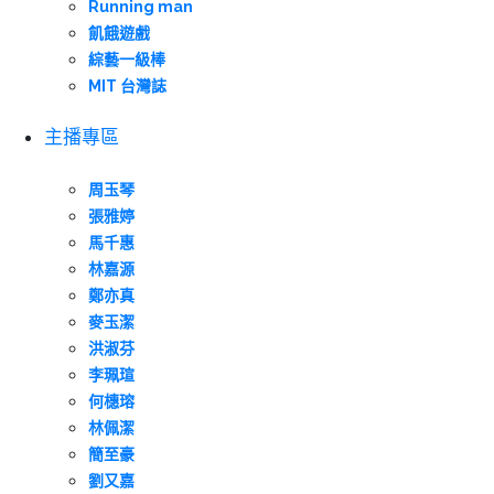
Running man
飢餓遊戲
綜藝一級棒
MIT 台灣誌
主播專區
周玉琴
張雅婷
馬千惠
林嘉源
鄭亦真
麥玉潔
洪淑芬
李珮瑄
何橞瑢
林佩潔
簡至豪
劉又嘉