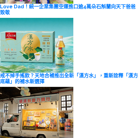
Love Dad！統一企業集團空運進口逾4萬朵石斛蘭向天下爸爸
致敬
戒不掉手搖飲？天地合補推出全新「漢方水」，重新詮釋「漢方
底蘊」的補水新選擇