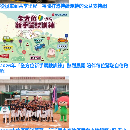
從捐車到共享里程 裕隆打造持續運轉的公益支持網
2026年「全方位新手駕駛訓練」熱烈展開 陪伴每位駕駛自信啟
程