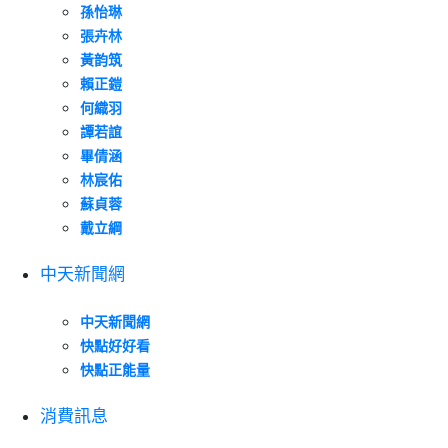
孫怡琳
張卉林
黃韵筑
賴正鎧
何織羽
譚若誼
畢倩涵
林宸佑
蘇貞蓉
戴立綱
中天新聞網
中天新聞網
快點好好看
快點正能量
消費訊息