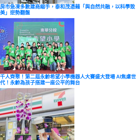
房市急凍多數建商縮手，泰和茂憑藉「與自然共融，以科學致
美」逆勢翻盤
千人齊聚！第二屆永齡希望小學機器人大賽盛大登場 AI焦慮世
代！永齡為孩子搭建一座公平的舞台