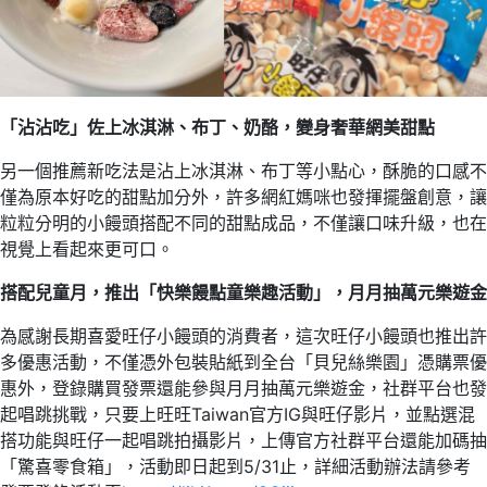
「沾沾吃」
佐上冰淇淋、布丁、奶酪，變身奢華網美甜點
另一個推薦新吃法是沾上冰淇淋、布丁等小點心，酥脆的口感不
僅為原本好吃的甜點加分外，許多網紅媽咪也發揮擺盤創意，讓
粒粒分明的小饅頭搭配不同的甜點成品，不僅讓口味升級，也在
視覺上看起來更可口。
搭配兒童月，推出「快樂饅點童樂趣活動」，月月抽萬元樂遊金
為感謝長期喜愛旺仔小饅頭的消費者，這次旺仔小饅頭也推出許
多優惠活動，不僅憑外包裝貼紙到全台「貝兒絲樂園」憑購票優
惠外，登錄購買發票還能參與月月抽萬元樂遊金，社群平台也發
起唱跳挑戰，只要上旺旺Taiwan官方IG與旺仔影片，並點選混
搭功能與旺仔一起唱跳拍攝影片，上傳官方社群平台還能加碼抽
「驚喜零食箱」，活動即日起到5/31止，詳細活動辦法請參考