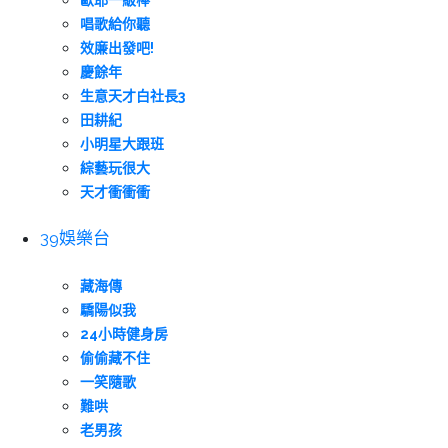
歐耶一級棒
唱歌給你聽
效廉出發吧!
慶餘年
生意天才白社長3
田耕紀
小明星大跟班
綜藝玩很大
天才衝衝衝
39娛樂台
藏海傳
驕陽似我
24小時健身房
偷偷藏不住
一笑隨歌
難哄
老男孩