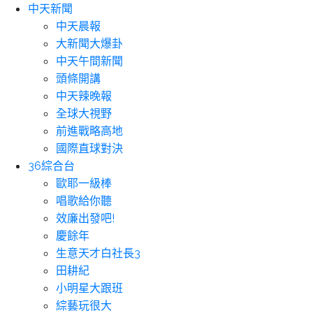
中天新聞
中天晨報
大新聞大爆卦
中天午間新聞
頭條開講
中天辣晚報
全球大視野
前進戰略高地
國際直球對決
36綜合台
歐耶一級棒
唱歌給你聽
效廉出發吧!
慶餘年
生意天才白社長3
田耕紀
小明星大跟班
綜藝玩很大