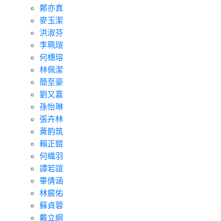
鄭亦真
麥玉潔
洪淑芬
李珮瑄
何橞瑢
林佩潔
簡至豪
劉又嘉
孫怡琳
張卉林
黃韵筑
賴正鎧
何織羽
譚若誼
畢倩涵
林宸佑
蘇貞蓉
戴立綱