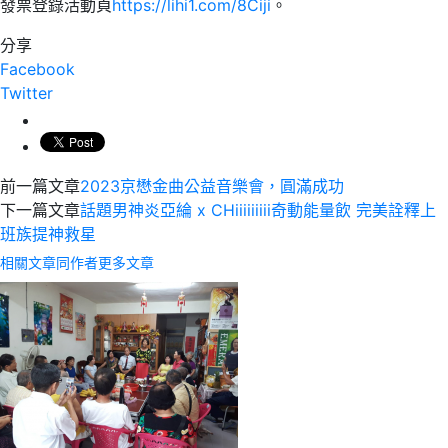
發票登錄活動頁
https://lihi1.com/8Ciji
。
分享
Facebook
Twitter
前一篇文章
2023京懋金曲公益音樂會，圓滿成功
下一篇文章
話題男神炎亞綸 x CHiiiiiiiii奇動能量飲 完美詮釋上
班族提神救星
相關文章
同作者更多文章