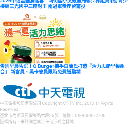
2026中信盃圓滿落幕 新街國小突破僵局奪少棒組第4冠 青少
棒組三光國中三度封王 兩冠軍獎座留南投
告別早晨昏沉！Q Burger攜手白蘭氏打造『活力思緒早餐組
合』 新會員、黑卡會員限時免費送鷄精
中天電視股份有限公司 Copyright CTiTV Inc. 2010 all Rights
Reserved
臺北市內湖區民權東路六段25號 總機：(02)6600-7766
版權所有，未經同意禁止任何形式之轉載