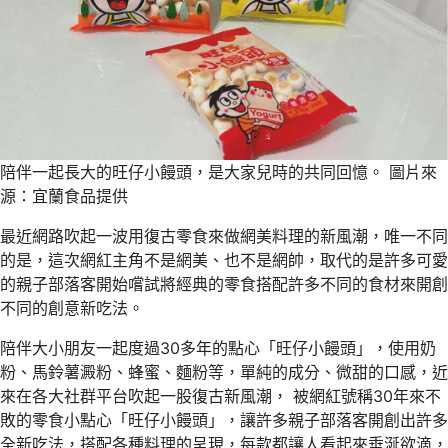
陪伴一起長大的旺仔小饅頭，是大家兒時的共同回憶。 圖片來
源：宜蘭食品提供
最近網路吹起一波用復古零食來做網美料理的新風潮，唯一不同
的是，這次網紅主角不是網美、也不是網帥，取代的是許多可愛
的親子部落客開始嚐試將經典的零食搭配許多不同的食材來開創
不同的創意新吃法。
陪伴大小朋友一起度過30多年的點心「旺仔小饅頭」，使用奶
粉、馬鈴薯澱粉、蜂蜜、麵粉等，單純的成分、微甜的口感，近
來在各大社群平台吹起一股復古新風潮， 被網紅號稱30年來不
敗的零食小點心「旺仔小饅頭」，讓許多親子部落客開創出許多
全新吃法，搭配各種料理的呈現，每款都讓人看起來垂涎欲滴，