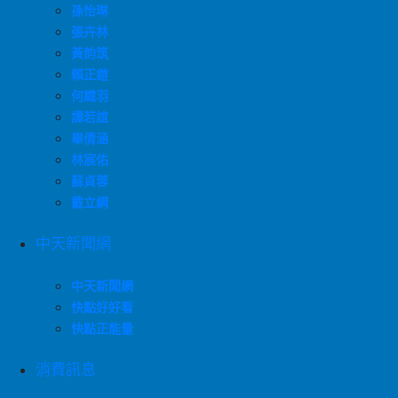
孫怡琳
張卉林
黃韵筑
賴正鎧
何織羽
譚若誼
畢倩涵
林宸佑
蘇貞蓉
戴立綱
中天新聞網
中天新聞網
快點好好看
快點正能量
消費訊息