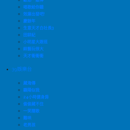
歐耶一級棒
唱歌給你聽
效廉出發吧!
慶餘年
生意天才白社長3
田耕紀
小明星大跟班
綜藝玩很大
天才衝衝衝
39娛樂台
藏海傳
驕陽似我
24小時健身房
偷偷藏不住
一笑隨歌
難哄
老男孩