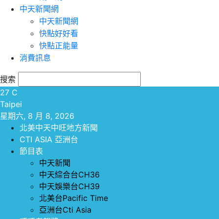
中天新聞網
中天新聞網
快點好好看
快點正能量
消費訊息
搜索
27
C
Taipei
星期六, 8 月 8, 2026
北美中天中旺地方新聞
CTI ASIA 亞洲台
節目表
中天新聞
中天綜合台CH36
中天娛樂台CH39
北美台Pacific Time
亞洲台Cti Asia