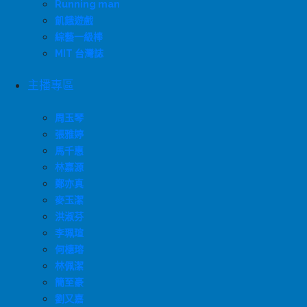
Running man
飢餓遊戲
綜藝一級棒
MIT 台灣誌
主播專區
周玉琴
張雅婷
馬千惠
林嘉源
鄭亦真
麥玉潔
洪淑芬
李珮瑄
何橞瑢
林佩潔
簡至豪
劉又嘉