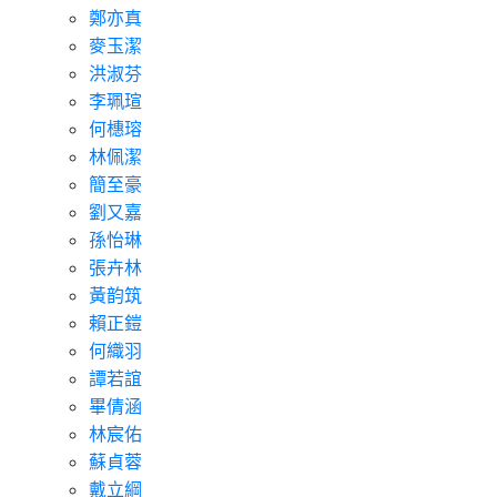
鄭亦真
麥玉潔
洪淑芬
李珮瑄
何橞瑢
林佩潔
簡至豪
劉又嘉
孫怡琳
張卉林
黃韵筑
賴正鎧
何織羽
譚若誼
畢倩涵
林宸佑
蘇貞蓉
戴立綱