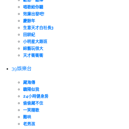
歐耶一級棒
唱歌給你聽
效廉出發吧!
慶餘年
生意天才白社長3
田耕紀
小明星大跟班
綜藝玩很大
天才衝衝衝
39娛樂台
藏海傳
驕陽似我
24小時健身房
偷偷藏不住
一笑隨歌
難哄
老男孩