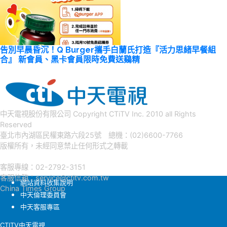
告別早晨昏沉！Q Burger攜手白蘭氏打造『活力思緒早餐組
合』 新會員、黑卡會員限時免費送鷄精
中天電視股份有限公司 Copyright CTiTV Inc. 2010 all Rights
Reserved
臺北市內湖區民權東路六段25號 總機：(02)6600-7766
版權所有，未經同意禁止任何形式之轉載
客服專線：02-2792-3151
客服信箱：
service@ctitv.com.tw
網站資料收集說明
China Times Group
中天倫理委員會
中天客服專區
CTITV中天電視