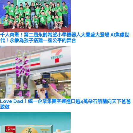
千人齊聚！第二屆永齡希望小學機器人大賽盛大登場 AI焦慮世
代！永齡為孩子搭建一座公平的舞台
Love Dad！統一企業集團空運進口逾4萬朵石斛蘭向天下爸爸
致敬