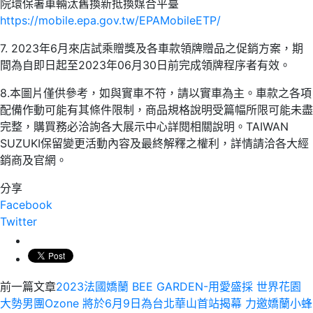
院環保署車輛汰舊換新抵換媒合平臺
https://mobile.epa.gov.tw/EPAMobileETP/
7. 2023年6月來店試乘贈獎及各車款領牌贈品之促銷方案，期
間為自即日起至2023年06月30日前完成領牌程序者有效。
8.本圖片僅供參考，如與實車不符，請以實車為主。車款之各項
配備作動可能有其條件限制，商品規格說明受篇幅所限可能未盡
完整，購買務必洽詢各大展示中心詳閱相關說明。TAIWAN
SUZUKI保留變更活動內容及最終解釋之權利，詳情請洽各大經
銷商及官網。
分享
Facebook
Twitter
前一篇文章
2023法國嬌蘭 BEE GARDEN-用愛盛採 世界花園
大勢男團Ozone 將於6月9日為台北華山首站揭幕 力邀嬌蘭小蜂