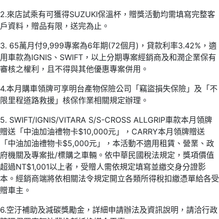
2.來店試乘有可獲得SUZUKI保溫杯，贈獎活動均需填寫完整客
戶資料，贈品有限，送完為止。
3. 65萬月付9,999專案為6年期(72個月)，貸款利率3.42%，適
用車款為IGNIS、SWIFT，以上分期專案經銷商及和潤企業保有
審核之權利，且不得與其他優惠專案併用。
4.本月購車領牌可享明台產物保險公司「竊盜損失保險」及「不
限里程道路救援」核保作業相關規定辦理。
5. SWIFT/IGNIS/VITARA S/S-CROSS ALLGRIP車款本月領牌
贈送「中油加油禮物卡$10,000元」，CARRY本月領牌贈送
「中油加油禮物卡$5,000元」，本活動不適用租賃、營業、政
府機關及專案批/標購之車輛。依中華民國稅法規定，獎項價值
超過NT$1,001以上者，受贈人需依規定填寫並繳交身分證影
本。經銷商端將依相關法令規定開立各類所得稅扣繳憑單給各受
贈車主。
6.空汙補助及減碳獎勵金，詳細申請辦法及資訊說明，請洽行政