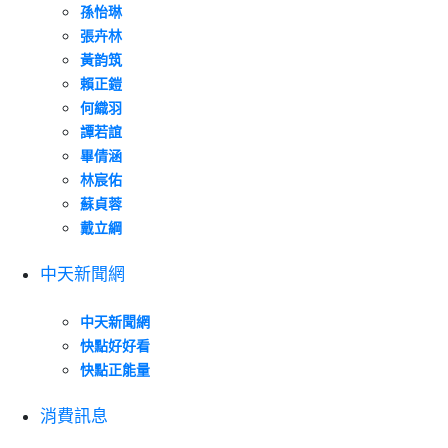
孫怡琳
張卉林
黃韵筑
賴正鎧
何織羽
譚若誼
畢倩涵
林宸佑
蘇貞蓉
戴立綱
中天新聞網
中天新聞網
快點好好看
快點正能量
消費訊息