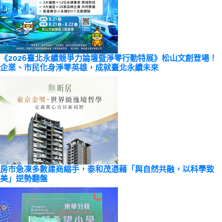
《2026臺北永續競爭力論壇暨淨零行動特展》松山文創登場！
企業、市民化身淨零英雄，成就臺北永續未來
房市急凍多數建商縮手，泰和茂憑藉「與自然共融，以科學致
美」逆勢翻盤