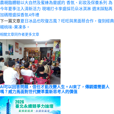
農親臨體驗以大自然及蜜蜂為靈感的 香氛、彩妝及保養系列 為
今年夏季注入清新活力 現場打卡享盛採花朵冰淇淋 週末踩點再
加碼贈盛採香氛4件禮
下一篇文章
夏日冰品也吹復古風？旺旺與黑面蔡合作，復刻經典
楊桃味-果凍多。
相關文章
同作者更多文章
AI可以回答問題，信任才能改變人生。AI來了，傳銷還需要人
嗎？威力馬面對世代變革重新思考人的價值