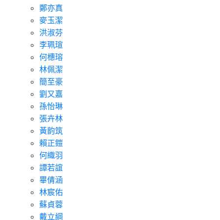
鄭亦真
麥玉潔
洪淑芬
李珮瑄
何橞瑢
林佩潔
簡至豪
劉又嘉
孫怡琳
張卉林
黃韵筑
賴正鎧
何織羽
譚若誼
畢倩涵
林宸佑
蘇貞蓉
戴立綱