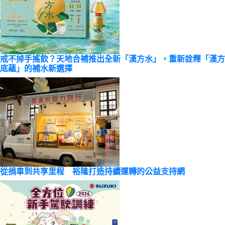
戒不掉手搖飲？天地合補推出全新「漢方水」，重新詮釋「漢方
底蘊」的補水新選擇
從捐車到共享里程 裕隆打造持續運轉的公益支持網