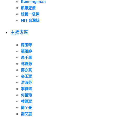
Running man
飢餓遊戲
綜藝一級棒
MIT 台灣誌
主播專區
周玉琴
張雅婷
馬千惠
林嘉源
鄭亦真
麥玉潔
洪淑芬
李珮瑄
何橞瑢
林佩潔
簡至豪
劉又嘉