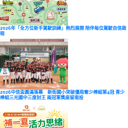
2026年「全方位新手駕駛訓練」熱烈展開 陪伴每位駕駛自信啟
程
2026中信盃圓滿落幕 新街國小突破僵局奪少棒組第4冠 青少
棒組三光國中三度封王 兩冠軍獎座留南投