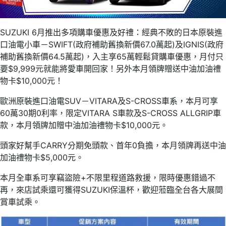
SUZUKI 6月推出多項購車優惠及好禮：經典不敗的日本原裝進
口油電小車－SWIFT(政府補助舊換新價67.0萬起)及IGNIS(政府
補助舊換新價64.5萬起)，入主享65萬輕鬆貸購車優惠，月付只
要$9,999元就能將愛車開回家！另外本月領牌贈送中油加油禮
物卡$10,000元！
歐洲原裝進口油電SUV－VITARA及S-CROSS車系，本月可享
60萬30期0利率，限定VITARA S車款及S-CROSS ALLGRIP車
款，本月領牌加贈中油加油禮物卡$10,000元。
頭家好幫手CARRY分期免頭款、首年0負擔，本月領牌再送中油
加油禮物卡$5,000元。
本月全車系可享竊盜險+不限里程道路救援，限時優惠錯過不
再，來店試乘還可獲得SUZUKI保溫杯，歡迎蒞臨全台各大展間
賞車試乘。