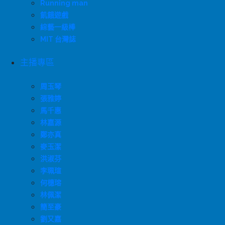
Running man
飢餓遊戲
綜藝一級棒
MIT 台灣誌
主播專區
周玉琴
張雅婷
馬千惠
林嘉源
鄭亦真
麥玉潔
洪淑芬
李珮瑄
何橞瑢
林佩潔
簡至豪
劉又嘉