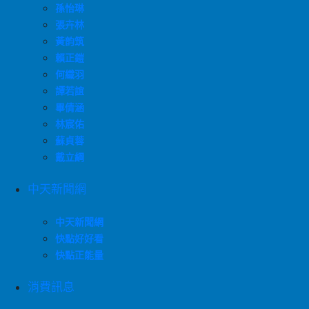
孫怡琳
張卉林
黃韵筑
賴正鎧
何織羽
譚若誼
畢倩涵
林宸佑
蘇貞蓉
戴立綱
中天新聞網
中天新聞網
快點好好看
快點正能量
消費訊息