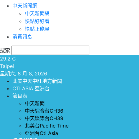
中天新聞網
中天新聞網
快點好好看
快點正能量
消費訊息
搜索
29.2
C
Taipei
星期六, 8 月 8, 2026
北美中天中旺地方新聞
CTI ASIA 亞洲台
節目表
中天新聞
中天綜合台CH36
中天娛樂台CH39
北美台Pacific Time
亞洲台Cti Asia