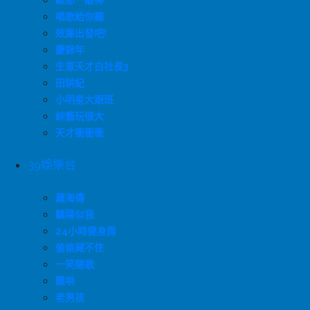
歐耶一級棒
唱歌給你聽
效廉出發吧!
慶餘年
生意天才白社長3
田耕紀
小明星大跟班
綜藝玩很大
天才衝衝衝
39娛樂台
藏海傳
驕陽似我
24小時健身房
偷偷藏不住
一笑隨歌
難哄
老男孩