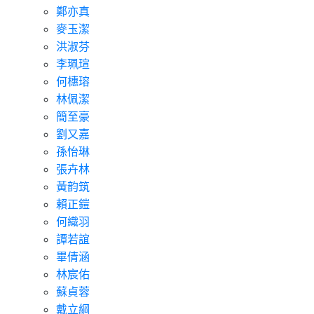
鄭亦真
麥玉潔
洪淑芬
李珮瑄
何橞瑢
林佩潔
簡至豪
劉又嘉
孫怡琳
張卉林
黃韵筑
賴正鎧
何織羽
譚若誼
畢倩涵
林宸佑
蘇貞蓉
戴立綱