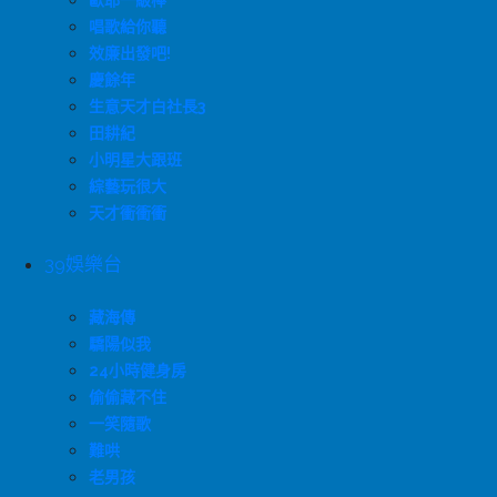
歐耶一級棒
唱歌給你聽
效廉出發吧!
慶餘年
生意天才白社長3
田耕紀
小明星大跟班
綜藝玩很大
天才衝衝衝
39娛樂台
藏海傳
驕陽似我
24小時健身房
偷偷藏不住
一笑隨歌
難哄
老男孩