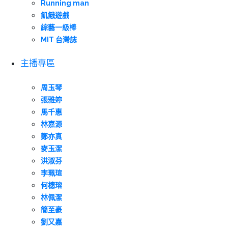
Running man
飢餓遊戲
綜藝一級棒
MIT 台灣誌
主播專區
周玉琴
張雅婷
馬千惠
林嘉源
鄭亦真
麥玉潔
洪淑芬
李珮瑄
何橞瑢
林佩潔
簡至豪
劉又嘉