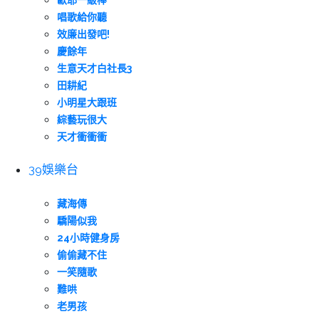
歐耶一級棒
唱歌給你聽
效廉出發吧!
慶餘年
生意天才白社長3
田耕紀
小明星大跟班
綜藝玩很大
天才衝衝衝
39娛樂台
藏海傳
驕陽似我
24小時健身房
偷偷藏不住
一笑隨歌
難哄
老男孩