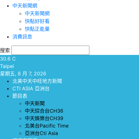
中天新聞網
中天新聞網
快點好好看
快點正能量
消費訊息
搜索
30.6
C
Taipei
星期五, 8 月 7, 2026
北美中天中旺地方新聞
CTI ASIA 亞洲台
節目表
中天新聞
中天綜合台CH36
中天娛樂台CH39
北美台Pacific Time
亞洲台Cti Asia