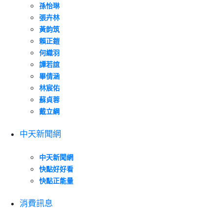
孫怡琳
張卉林
黃韵筑
賴正鎧
何織羽
譚若誼
畢倩涵
林宸佑
蘇貞蓉
戴立綱
中天新聞網
中天新聞網
快點好好看
快點正能量
消費訊息