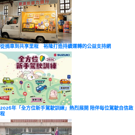
從捐車到共享里程 裕隆打造持續運轉的公益支持網
2026年「全方位新手駕駛訓練」熱烈展開 陪伴每位駕駛自信啟
程