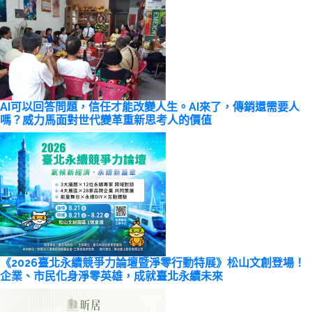
AI可以回答問題，信任才能改變人生。AI來了，傳銷還需要人
嗎？威力馬面對世代變革重新思考人的價值
《2026臺北永續競爭力論壇暨淨零行動特展》松山文創登場！
企業、市民化身淨零英雄，成就臺北永續未來