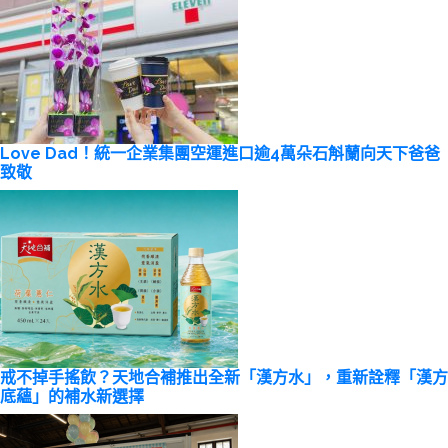
Love Dad！統一企業集團空運進口逾4萬朵石斛蘭向天下爸爸
致敬
戒不掉手搖飲？天地合補推出全新「漢方水」，重新詮釋「漢方
底蘊」的補水新選擇