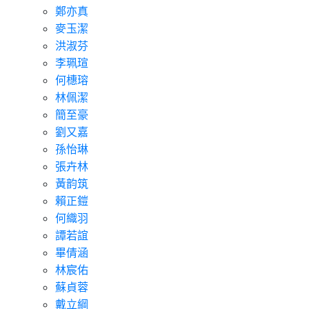
鄭亦真
麥玉潔
洪淑芬
李珮瑄
何橞瑢
林佩潔
簡至豪
劉又嘉
孫怡琳
張卉林
黃韵筑
賴正鎧
何織羽
譚若誼
畢倩涵
林宸佑
蘇貞蓉
戴立綱