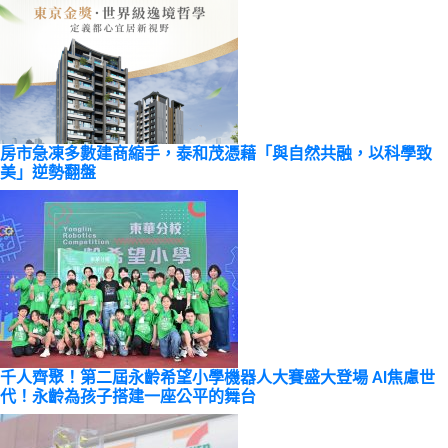
房市急凍多數建商縮手，泰和茂憑藉「與自然共融，以科學致
美」逆勢翻盤
千人齊聚！第二屆永齡希望小學機器人大賽盛大登場 AI焦慮世
代！永齡為孩子搭建一座公平的舞台