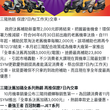
三陽熱銷 保證7日內(工作天)交車。
政府汰舊補助新臺幣2,000元即將結束，把握最後機會！環保
署力推減碳，符合96年6月30日前出廠的老舊機車汰換，自111
年起，補助民眾淘汰老舊機車每輛2,000元，該項補助也將再今
年12/31結束。本月初三陽配合政策成為機車大廠第一家推出
『全車系汰舊再加碼3,000元(電匯)，迪爵最高補助23,800
元』，引起市場轟動，不少消費者大讚現在買機車三陽最划算！
SYM更歡慶熱銷提高產能滿足消費者，祭出保證7日內(工作天)
交車，就是要確保不只拿的到政府補助，而且現在享全年度最高
優惠！
三陽汰舊加碼全系列熱銷 再推保證7日內交車
10月機車銷量公布三陽持續蟬聯銷售第一，為回饋消費者11月
SYM推出『全車系汰舊加碼3,000元』，熱銷車款史上最優惠。
一、最強王者 百冠制霸—JET系列