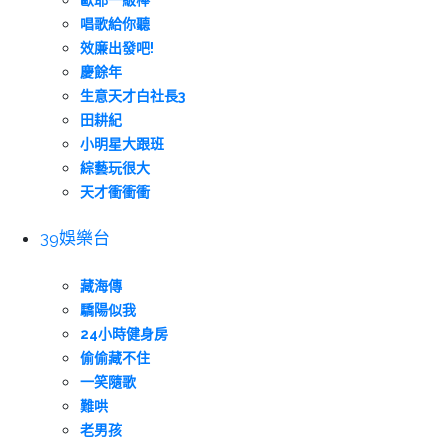
歐耶一級棒
唱歌給你聽
效廉出發吧!
慶餘年
生意天才白社長3
田耕紀
小明星大跟班
綜藝玩很大
天才衝衝衝
39娛樂台
藏海傳
驕陽似我
24小時健身房
偷偷藏不住
一笑隨歌
難哄
老男孩