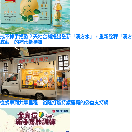
戒不掉手搖飲？天地合補推出全新「漢方水」，重新詮釋「漢方
底蘊」的補水新選擇
從捐車到共享里程 裕隆打造持續運轉的公益支持網