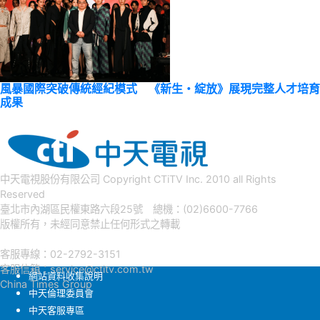
風暴國際突破傳統經紀模式 《新生・綻放》展現完整人才培育
成果
中天電視股份有限公司 Copyright CTiTV Inc. 2010 all Rights
Reserved
臺北市內湖區民權東路六段25號 總機：(02)6600-7766
版權所有，未經同意禁止任何形式之轉載
客服專線：02-2792-3151
客服信箱：
service@ctitv.com.tw
網站資料收集說明
China Times Group
中天倫理委員會
中天客服專區