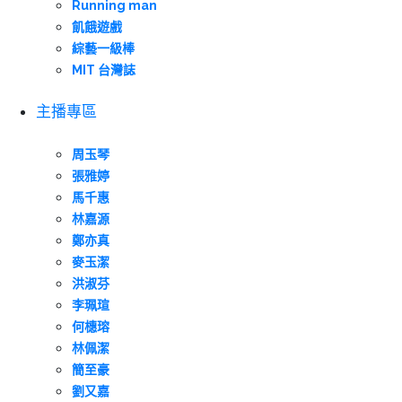
Running man
飢餓遊戲
綜藝一級棒
MIT 台灣誌
主播專區
周玉琴
張雅婷
馬千惠
林嘉源
鄭亦真
麥玉潔
洪淑芬
李珮瑄
何橞瑢
林佩潔
簡至豪
劉又嘉