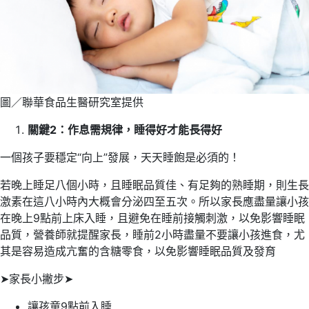
圖／聯華食品生醫研究室提供
關鍵2：作息需規律，睡得好才能長得好
一個孩子要穩定“向上”發展，天天睡飽是必須的！
若晚上睡足八個小時，且睡眠品質佳、有足夠的熟睡期，則生長
激素在這八小時內大概會分泌四至五次。所以家長應盡量讓小孩
在晚上9點前上床入睡，且避免在睡前接觸刺激，以免影響睡眠
品質，營養師就提醒家長，睡前2小時盡量不要讓小孩進食，尤
其是容易造成亢奮的含糖零食，以免影響睡眠品質及發育
➤家長小撇步➤
讓孩童9點前入睡