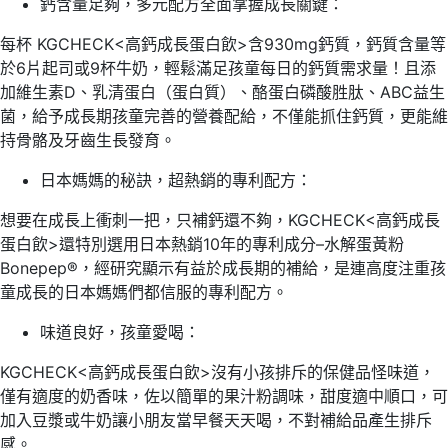
鈣含量足夠，多元配方全面掌握成長關鍵：
每杯 KGCHECK<高鈣成長蛋白飲>含930mg鈣質，鈣質含量等
於6片起司或9杯牛奶，輕鬆滿足孩童每日的鈣質需求量！且添
加維生素D、乳清蛋白（蛋白質）、酪蛋白磷酸胜肽、ABC益生
菌，給予成長期孩童完善的營養配給，不僅能抓住鈣質，更能維
持骨骼及牙齒生長發育。
日本媽媽的秘訣，超熱銷的專利配方：
想要在成長上衝刺一把，只補鈣還不夠，KGCHECK<高鈣成長
蛋白飲>還特別選用日本熱銷10年的專利成分–水解蛋黃粉
Bonepep®，經研究顯示有益於成長期的補給，是連高度注重孩
童成長的日本媽媽們都信服的專利配方。
味道良好，孩童愛喝：
KGCHECK<高鈣成長蛋白飲>沒有小孩排斥的保健品怪味道，
僅有適度的奶香味，佐以簡單的果汁粉調味，甜度適中順口，可
加入豆漿或牛奶讓小朋友當早餐天天喝，不對補給品產生排斥
感。