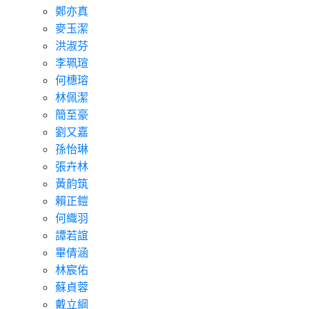
鄭亦真
麥玉潔
洪淑芬
李珮瑄
何橞瑢
林佩潔
簡至豪
劉又嘉
孫怡琳
張卉林
黃韵筑
賴正鎧
何織羽
譚若誼
畢倩涵
林宸佑
蘇貞蓉
戴立綱