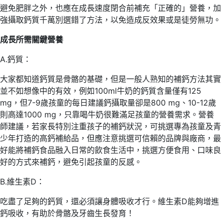
避免肥胖之外，也應在成長速度閉合前補充「正確的」營養，加
強攝取鈣質千萬別選錯了方法，以免造成反效果或是徒勞無功。
成長所需關鍵營養
A.鈣質：
大家都知道鈣質是骨骼的基礎，但是一般人熟知的補鈣方法其實
並不如想像中的有效，例如100ml牛奶的鈣質含量僅有125
mg，但7-9歲孩童的每日建議鈣攝取量卻是800 mg、10-12歲
則高達1000 mg，只靠喝牛奶很難滿足孩童的營養需求。營養
師建議，若家長特別注重孩子的補鈣狀況，可挑選專為孩童及青
少年打造的高鈣補給品，但應注意挑選可信賴的品牌與廠商，最
好能將補鈣食品融入日常的飲食生活中，挑選方便食用、口味良
好的方式來補鈣，避免引起孩童的反感。
B.維生素D：
吃盡了足夠的鈣質，還必須讓身體吸收才行。維生素D能夠增進
鈣吸收，有助於骨骼及牙齒生長發育！