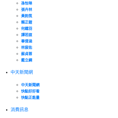
孫怡琳
張卉林
黃韵筑
賴正鎧
何織羽
譚若誼
畢倩涵
林宸佑
蘇貞蓉
戴立綱
中天新聞網
中天新聞網
快點好好看
快點正能量
消費訊息