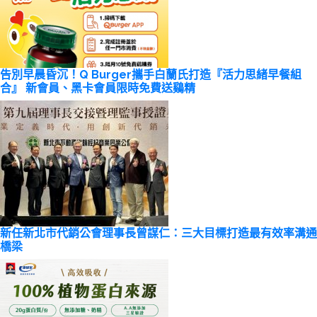
告別早晨昏沉！Q Burger攜手白蘭氏打造『活力思緒早餐組
合』 新會員、黑卡會員限時免費送鷄精
新任新北市代銷公會理事長曾謀仁：三大目標打造最有效率溝通
橋梁