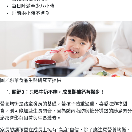
每日睡滿至少八小時
睡前兩小時不進食
圖／聯華食品生醫研究室提供
關鍵3：只喝牛奶不夠，成長期補鈣有撇步！
營養均衡是孩童發育的基礎，若孩子體重過重、喜愛吃炸物甜
食，則可能加速生長閉合，因為體內脂肪與糖分導致的胰島素分
泌都會影荷爾蒙與生長激素。
家長想讓孩童在成長上擁有“高度”自信，除了應注意營養均衡、