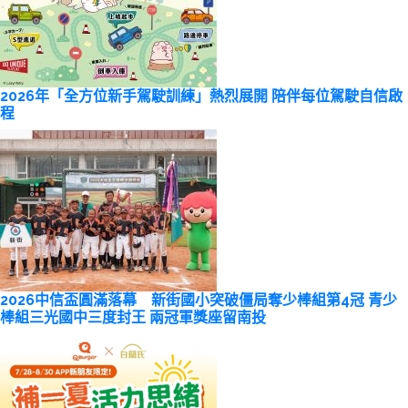
2026年「全方位新手駕駛訓練」熱烈展開 陪伴每位駕駛自信啟
程
2026中信盃圓滿落幕 新街國小突破僵局奪少棒組第4冠 青少
棒組三光國中三度封王 兩冠軍獎座留南投