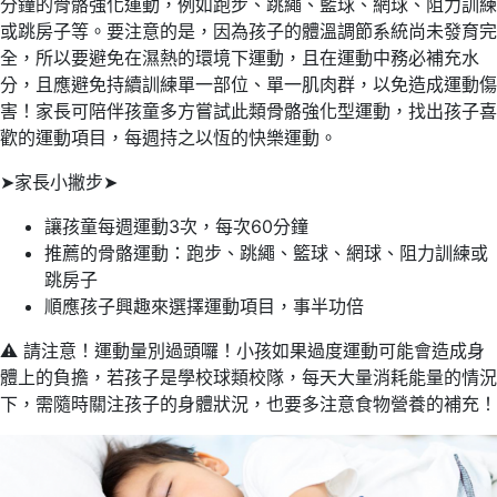
分鐘的骨骼強化運動，例如跑步、跳繩、籃球、網球、阻力訓練
或跳房子等。要注意的是，因為孩子的體溫調節系統尚未發育完
全，所以要避免在濕熱的環境下運動，且在運動中務必補充水
分，且應避免持續訓練單一部位、單一肌肉群，以免造成運動傷
害！家長可陪伴孩童多方嘗試此類骨骼強化型運動，找出孩子喜
歡的運動項目，每週持之以恆的快樂運動。
➤家長小撇步➤
讓孩童每週運動3次，每次60分鐘
推薦的骨骼運動：跑步、跳繩、籃球、網球、阻力訓練或
跳房子
順應孩子興趣來選擇運動項目，事半功倍
⚠️ 請注意！運動量別過頭囉！小孩如果過度運動可能會造成身
體上的負擔，若孩子是學校球類校隊，每天大量消耗能量的情況
下，需隨時關注孩子的身體狀況，也要多注意食物營養的補充！