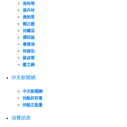
孫怡琳
張卉林
黃韵筑
賴正鎧
何織羽
譚若誼
畢倩涵
林宸佑
蘇貞蓉
戴立綱
中天新聞網
中天新聞網
快點好好看
快點正能量
消費訊息