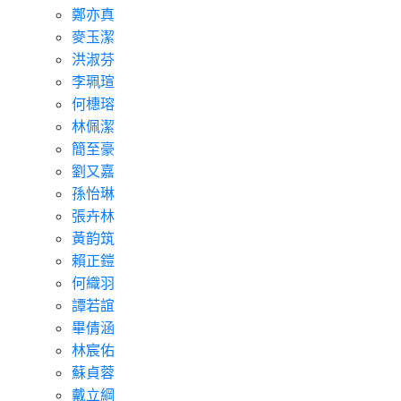
鄭亦真
麥玉潔
洪淑芬
李珮瑄
何橞瑢
林佩潔
簡至豪
劉又嘉
孫怡琳
張卉林
黃韵筑
賴正鎧
何織羽
譚若誼
畢倩涵
林宸佑
蘇貞蓉
戴立綱