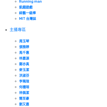
Running man
飢餓遊戲
綜藝一級棒
MIT 台灣誌
主播專區
周玉琴
張雅婷
馬千惠
林嘉源
鄭亦真
麥玉潔
洪淑芬
李珮瑄
何橞瑢
林佩潔
簡至豪
劉又嘉