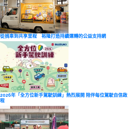
從捐車到共享里程 裕隆打造持續運轉的公益支持網
2026年「全方位新手駕駛訓練」熱烈展開 陪伴每位駕駛自信啟
程