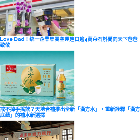
Love Dad！統一企業集團空運進口逾4萬朵石斛蘭向天下爸爸
致敬
戒不掉手搖飲？天地合補推出全新「漢方水」，重新詮釋「漢方
底蘊」的補水新選擇