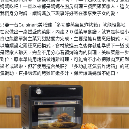
媽媽吃吧！一直以來都是媽媽在廚房料理三餐照顧著家人，這次
我們身分對調，讓媽媽放下瑣事好好宅在家享受子女的愛。
只要一台Cuisinart美膳雅「多功能蒸氣氣炸烤箱」就能輕鬆地
在家做出一桌豐盛的菜餚，內建２０種菜單食譜，就算是料理小
白也能簡單將主菜到甜點獨力完成，主要是擁有雙烹飪模式，可
以連續設定兩種烹飪模式，食材放進去之後你就能準備下一道或
是跟家人聊天，完全不用分心看顧烤箱內的料理，美味菜餚一步
到位。原本單純用烤箱做烤雞料理，可能會不小心把雞肉烹飪到
過老或過柴，但若使用這台美膳雅「多功能蒸氣氣炸烤箱」的蒸
氣輔助，直接讓您的烤雞鮮嫩多汁，保證讓媽媽讚不絕口。