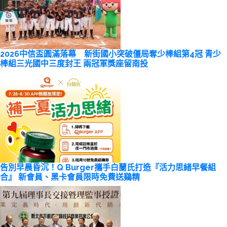
2026中信盃圓滿落幕 新街國小突破僵局奪少棒組第4冠 青少
棒組三光國中三度封王 兩冠軍獎座留南投
告別早晨昏沉！Q Burger攜手白蘭氏打造『活力思緒早餐組
合』 新會員、黑卡會員限時免費送鷄精