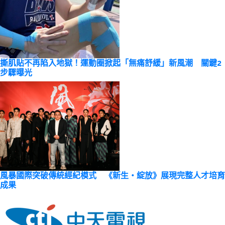
撕肌貼不再陷入地獄！運動圈掀起「無痛舒緩」新風潮 關鍵2
步驟曝光
風暴國際突破傳統經紀模式 《新生・綻放》展現完整人才培育
成果