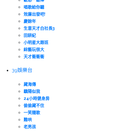
歐耶一級棒
唱歌給你聽
效廉出發吧!
慶餘年
生意天才白社長3
田耕紀
小明星大跟班
綜藝玩很大
天才衝衝衝
39娛樂台
藏海傳
驕陽似我
24小時健身房
偷偷藏不住
一笑隨歌
難哄
老男孩