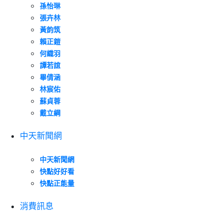
孫怡琳
張卉林
黃韵筑
賴正鎧
何織羽
譚若誼
畢倩涵
林宸佑
蘇貞蓉
戴立綱
中天新聞網
中天新聞網
快點好好看
快點正能量
消費訊息