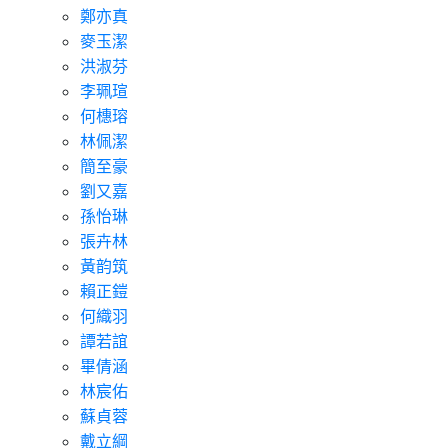
鄭亦真
麥玉潔
洪淑芬
李珮瑄
何橞瑢
林佩潔
簡至豪
劉又嘉
孫怡琳
張卉林
黃韵筑
賴正鎧
何織羽
譚若誼
畢倩涵
林宸佑
蘇貞蓉
戴立綱