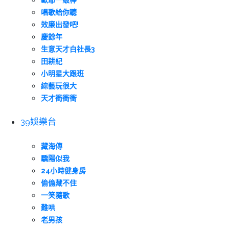
歐耶一級棒
唱歌給你聽
效廉出發吧!
慶餘年
生意天才白社長3
田耕紀
小明星大跟班
綜藝玩很大
天才衝衝衝
39娛樂台
藏海傳
驕陽似我
24小時健身房
偷偷藏不住
一笑隨歌
難哄
老男孩