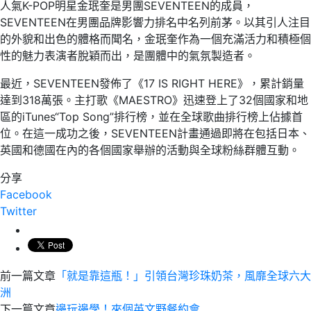
人氣K-POP明星金珉奎是男團SEVENTEEN的成員，
SEVENTEEN在男團品牌影響力排名中名列前茅。以其引人注目
的外貌和出色的體格而聞名，金珉奎作為一個充滿活力和積極個
性的魅力表演者脫穎而出，是團體中的氣氛製造者。
最近，SEVENTEEN發佈了《17 IS RIGHT HERE》，累計銷量
達到318萬張。主打歌《MAESTRO》迅速登上了32個國家和地
區的iTunes“Top Song”排行榜，並在全球歌曲排行榜上佔據首
位。在這一成功之後，SEVENTEEN計畫通過即將在包括日本、
英國和德國在內的各個國家舉辦的活動與全球粉絲群體互動。
分享
Facebook
Twitter
前一篇文章
「就是靠這瓶！」引領台灣珍珠奶茶，風靡全球六大
洲
下一篇文章
邊玩邊學！來個英文野餐約會