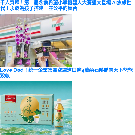
千人齊聚！第二屆永齡希望小學機器人大賽盛大登場 AI焦慮世
代！永齡為孩子搭建一座公平的舞台
Love Dad！統一企業集團空運進口逾4萬朵石斛蘭向天下爸爸
致敬