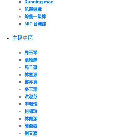
Running man
飢餓遊戲
綜藝一級棒
MIT 台灣誌
主播專區
周玉琴
張雅婷
馬千惠
林嘉源
鄭亦真
麥玉潔
洪淑芬
李珮瑄
何橞瑢
林佩潔
簡至豪
劉又嘉