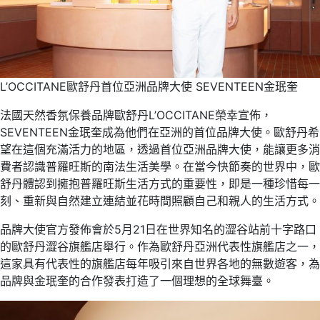
L’OCCITANE歐舒丹首位亞洲品牌大使 SEVENTEEN金珉奎
法國天然香氛保養品牌歐舒丹L’OCCITANE榮幸宣佈，
SEVENTEEN金珉奎成為他們在亞洲的首位品牌大使。歐舒丹希
望在這個充滿活力的地區，透過首位亞洲品牌大使，能讓更多消
費者認識普羅旺斯的南法生活美學。在當今快節奏的世界中，歐
舒丹體認到擁抱普羅旺斯生活方式的重要性，即是一種珍惜每一
刻、重新與自然建立連結並花時間照顧自己和親人的生活方式。
品牌大使官方發佈會於5月21日在世界知名的澀谷站前十字路口
的歐舒丹澀谷旗艦店舉行。作為歐舒丹亞洲代表性旗艦店之一，
這家具有代表性的旗艦店每年吸引來自世界各地的無數遊客，為
品牌與金珉奎的合作發表打造了一個理想的全球舞臺。