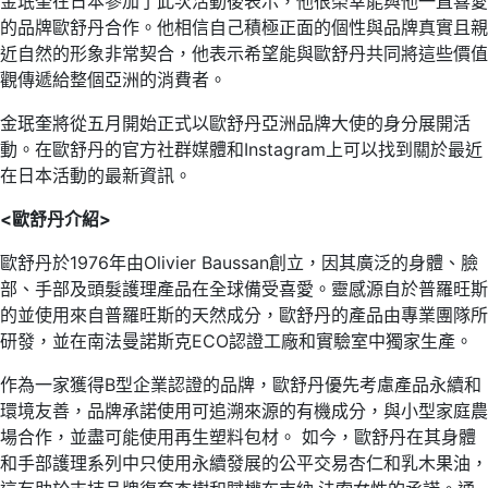
金珉奎在日本參加了此次活動後表示，他很榮幸能與他一直喜愛
的品牌歐舒丹合作。他相信自己積極正面的個性與品牌真實且親
近自然的形象非常契合，他表示希望能與歐舒丹共同將這些價值
觀傳遞給整個亞洲的消費者。
金珉奎將從五月開始正式以歐舒丹亞洲品牌大使的身分展開活
動。在歐舒丹的官方社群媒體和Instagram上可以找到關於最近
在日本活動的最新資訊。
<
歐舒丹介紹
>
歐舒丹於1976年由Olivier Baussan創立，因其廣泛的身體、臉
部、手部及頭髮護理產品在全球備受喜愛。靈感源自於普羅旺斯
的並使用來自普羅旺斯的天然成分，歐舒丹的產品由專業團隊所
研發，並在南法曼諾斯克ECO認證工廠和實驗室中獨家生產。
作為一家獲得B型企業認證的品牌，歐舒丹優先考慮產品永續和
環境友善，品牌承諾使用可追溯來源的有機成分，與小型家庭農
場合作，並盡可能使用再生塑料包材。 如今，歐舒丹在其身體
和手部護理系列中只使用永續發展的公平交易杏仁和乳木果油，