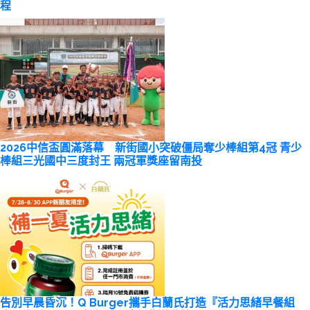
程
2026中信盃圓滿落幕 新街國小突破僵局奪少棒組第4冠 青少
棒組三光國中三度封王 兩冠軍獎座留南投
告別早晨昏沉！Q Burger攜手白蘭氏打造『活力思緒早餐組