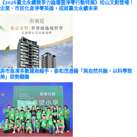
《2026臺北永續競爭力論壇暨淨零行動特展》松山文創登場！
企業、市民化身淨零英雄，成就臺北永續未來
房市急凍多數建商縮手，泰和茂憑藉「與自然共融，以科學致
美」逆勢翻盤