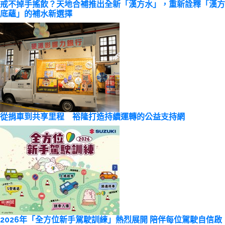
戒不掉手搖飲？天地合補推出全新「漢方水」，重新詮釋「漢方
底蘊」的補水新選擇
從捐車到共享里程 裕隆打造持續運轉的公益支持網
2026年「全方位新手駕駛訓練」熱烈展開 陪伴每位駕駛自信啟