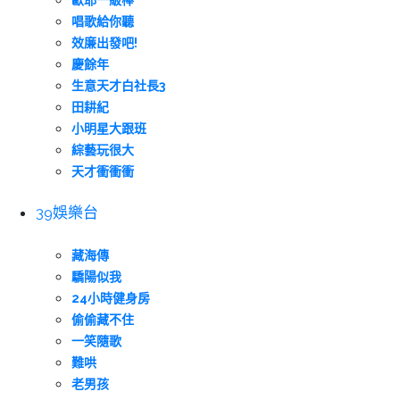
歐耶一級棒
唱歌給你聽
效廉出發吧!
慶餘年
生意天才白社長3
田耕紀
小明星大跟班
綜藝玩很大
天才衝衝衝
39娛樂台
藏海傳
驕陽似我
24小時健身房
偷偷藏不住
一笑隨歌
難哄
老男孩