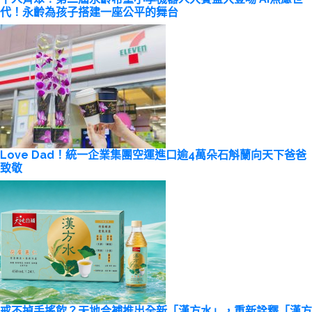
代！永齡為孩子搭建一座公平的舞台
Love Dad！統一企業集團空運進口逾4萬朵石斛蘭向天下爸爸
致敬
戒不掉手搖飲？天地合補推出全新「漢方水」，重新詮釋「漢方