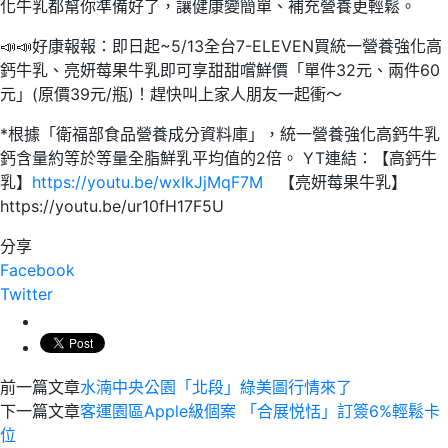
化牛乳都幫你準備好了，讓健康變簡單、補充營養更輕鬆。
📣📣好康報報：即日起~5/13全台7-ELEVEN買統一營養強化高
鈣牛乳、亮妍莓果牛乳即可享甜甜嚐鮮價「單件32元、兩件60
元」(原價39元/瓶)！趕快叫上家人朋友一起衝～
*根據「衛福部食品營養成分資料庫」，統一營養強化高鈣牛乳
鈣含量約等於等量全脂鮮乳平均值的2倍。 YT連結：【高鈣牛
乳】
https://youtu.be/wxIkJjMqF7M
【亮妍莓果牛乳】
https://youtu.be/ur10fH17F5U
分享
Facebook
Twitter
前一篇文章
水湳中央公園「北段」綠美圖行情來了
下一篇文章
客運園區Apple級個案 「合展悦恬」訂簽6%輕鬆卡
位