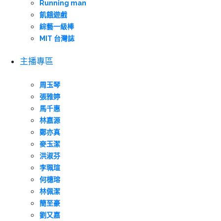
Running man
飢餓遊戲
綜藝一級棒
MIT 台灣誌
主播專區
周玉琴
張雅婷
馬千惠
林嘉源
鄭亦真
麥玉潔
洪淑芬
李珮瑄
何橞瑢
林佩潔
簡至豪
劉又嘉