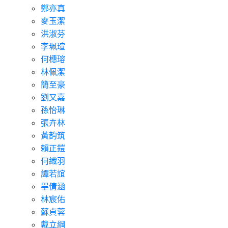
鄭亦真
麥玉潔
洪淑芬
李珮瑄
何橞瑢
林佩潔
簡至豪
劉又嘉
孫怡琳
張卉林
黃韵筑
賴正鎧
何織羽
譚若誼
畢倩涵
林宸佑
蘇貞蓉
戴立綱