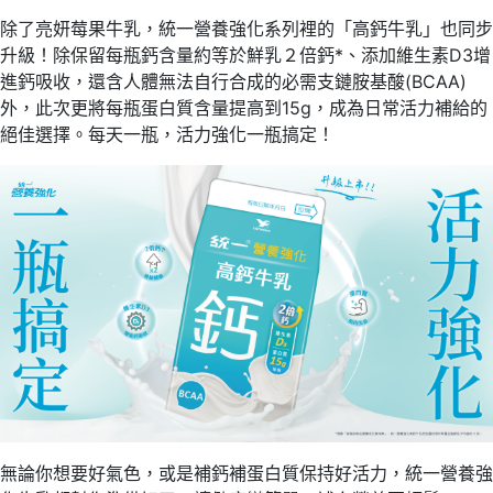
除了亮妍莓果牛乳，統一營養強化系列裡的「高鈣牛乳」也同步
升級！除保留每瓶鈣含量約等於鮮乳２倍鈣*、添加維生素D3增
進鈣吸收，還含人體無法自行合成的必需支鏈胺基酸(BCAA)
外，此次更將每瓶蛋白質含量提高到15g，成為日常活力補給的
絕佳選擇。每天一瓶，活力強化一瓶搞定！
無論你想要好氣色，或是補鈣補蛋白質保持好活力，統一營養強