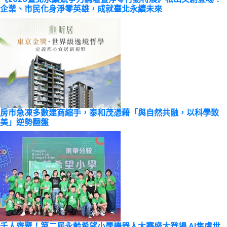
企業、市民化身淨零英雄，成就臺北永續未來
房市急凍多數建商縮手，泰和茂憑藉「與自然共融，以科學致
美」逆勢翻盤
千人齊聚！第二屆永齡希望小學機器人大賽盛大登場 AI焦慮世