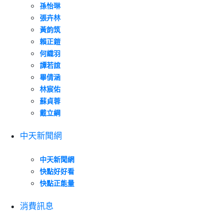
孫怡琳
張卉林
黃韵筑
賴正鎧
何織羽
譚若誼
畢倩涵
林宸佑
蘇貞蓉
戴立綱
中天新聞網
中天新聞網
快點好好看
快點正能量
消費訊息