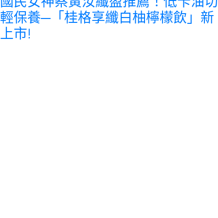
國民女神蔡黃汝纖盈推薦！低卡油切
輕保養─「桂格享纖白柚檸檬飲」新
上市!