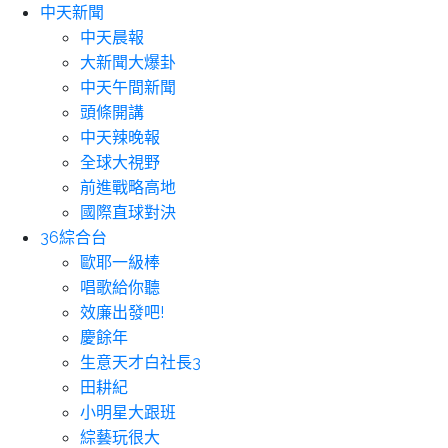
中天新聞
中天晨報
大新聞大爆卦
中天午間新聞
頭條開講
中天辣晚報
全球大視野
前進戰略高地
國際直球對決
36綜合台
歐耶一級棒
唱歌給你聽
效廉出發吧!
慶餘年
生意天才白社長3
田耕紀
小明星大跟班
綜藝玩很大