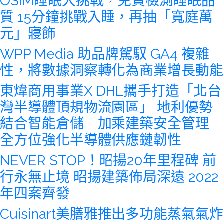
OSIM睡眠大挑戰，免費檢測睡眠品
質 15分鐘挑戰入睡，再抽「寬庭萬
元」寢飾
WPP Media 助品牌駕馭 GA4 複雜
性，將數據洞察轉化為商業增長動能
東煒商用事業X DHL攜手打造「北台
灣半導體頂規物流園區」 地利優勢
結合智能倉儲 加乘建築安全管理
全方位強化半導體供應鏈韌性
NEVER STOP！昭揚20年里程碑 前
行永無止境 昭揚建築佈局深遠 2022
年四案齊發
Cuisinart美膳雅推出多功能蒸氣氣炸