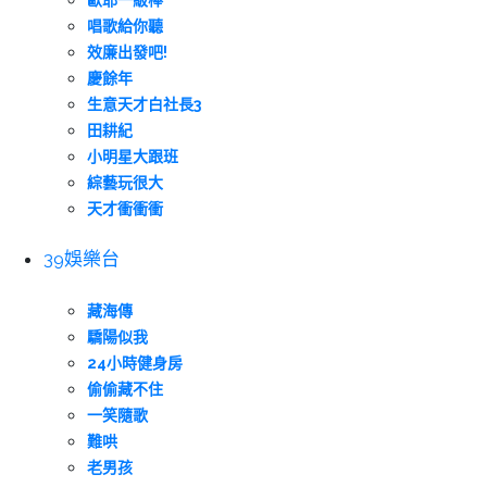
歐耶一級棒
唱歌給你聽
效廉出發吧!
慶餘年
生意天才白社長3
田耕紀
小明星大跟班
綜藝玩很大
天才衝衝衝
39娛樂台
藏海傳
驕陽似我
24小時健身房
偷偷藏不住
一笑隨歌
難哄
老男孩