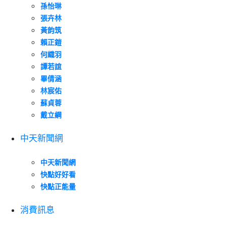
孫怡琳
張卉林
黃韵筑
賴正鎧
何織羽
譚若誼
畢倩涵
林宸佑
蘇貞蓉
戴立綱
中天新聞網
中天新聞網
快點好好看
快點正能量
消費訊息