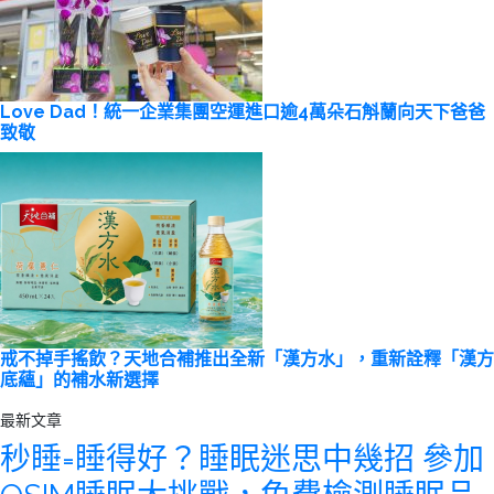
Love Dad！統一企業集團空運進口逾4萬朵石斛蘭向天下爸爸
致敬
戒不掉手搖飲？天地合補推出全新「漢方水」，重新詮釋「漢方
底蘊」的補水新選擇
最新文章
秒睡=睡得好？睡眠迷思中幾招 參加