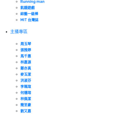
Running man
飢餓遊戲
綜藝一級棒
MIT 台灣誌
主播專區
周玉琴
張雅婷
馬千惠
林嘉源
鄭亦真
麥玉潔
洪淑芬
李珮瑄
何橞瑢
林佩潔
簡至豪
劉又嘉