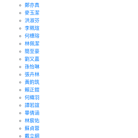
鄭亦真
麥玉潔
洪淑芬
李珮瑄
何橞瑢
林佩潔
簡至豪
劉又嘉
孫怡琳
張卉林
黃韵筑
賴正鎧
何織羽
譚若誼
畢倩涵
林宸佑
蘇貞蓉
戴立綱