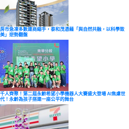
房市急凍多數建商縮手，泰和茂憑藉「與自然共融，以科學致
美」逆勢翻盤
千人齊聚！第二屆永齡希望小學機器人大賽盛大登場 AI焦慮世
代！永齡為孩子搭建一座公平的舞台