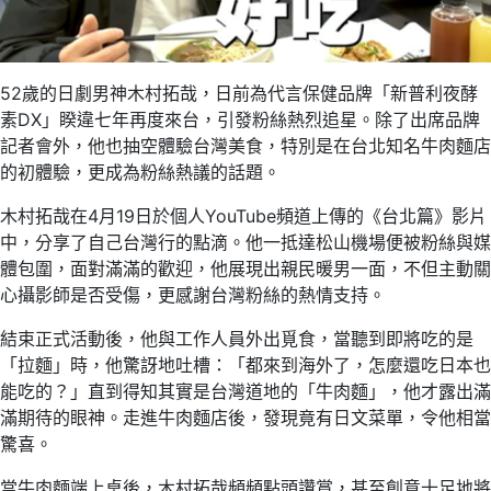
52歲的日劇男神木村拓哉，日前為代言保健品牌「新普利夜酵
素DX」睽違七年再度來台，引發粉絲熱烈追星。除了出席品牌
記者會外，他也抽空體驗台灣美食，特別是在台北知名牛肉麵店
的初體驗，更成為粉絲熱議的話題。
木村拓哉在4月19日於個人YouTube頻道上傳的《台北篇》影片
中，分享了自己台灣行的點滴。他一抵達松山機場便被粉絲與媒
體包圍，面對滿滿的歡迎，他展現出親民暖男一面，不但主動關
心攝影師是否受傷，更感謝台灣粉絲的熱情支持。
結束正式活動後，他與工作人員外出覓食，當聽到即將吃的是
「拉麵」時，他驚訝地吐槽：「都來到海外了，怎麼還吃日本也
能吃的？」直到得知其實是台灣道地的「牛肉麵」，他才露出滿
滿期待的眼神。走進牛肉麵店後，發現竟有日文菜單，令他相當
驚喜。
當牛肉麵端上桌後，木村拓哉頻頻點頭讚賞，甚至創意十足地將