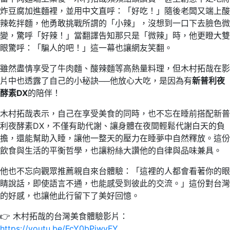
炸豆腐加進麵裡，並用中文直呼：「好吃！」隨後老闆又端上酸
辣乾拌麵，他勇敢挑戰所謂的「小辣」，沒想到一口下去臉色微
變，驚呼「好辣！」當翻譯告知那只是「微辣」時，他更瞪大雙
眼驚呼：「騙人的吧！」這一幕也讓網友笑翻。
雖然盡情享受了牛肉麵、酸辣麵等高熱量料理，但木村拓哉在影
片中也透露了自己的小秘訣──他放心大吃，是因為有
新普利夜
酵素DX
的陪伴！
木村拓哉表示，自己在享受美食的同時，也不忘在睡前搭配新普
利夜酵素DX，不僅有助代謝、讓身體在夜間輕鬆代謝白天的負
擔，還能幫助入睡，讓他一整天的壓力在睡夢中自然釋放。這份
飲食與生活的平衡哲學，也讓粉絲大讚他的自律與品味兼具。
他也不忘向觀眾推薦親自來台體驗：「這裡的人都會看著你的眼
睛說話，即使語言不通，也能感受到彼此的交流。」這份對台灣
的好感，也讓他此行留下了美好回憶。
👉 木村拓哉的台灣美食體驗影片：
https://youtu.be/FcY0bPiwyFY