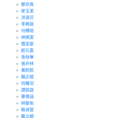
鄭亦真
麥玉潔
洪淑芬
李珮瑄
何橞瑢
林佩潔
簡至豪
劉又嘉
孫怡琳
張卉林
黃韵筑
賴正鎧
何織羽
譚若誼
畢倩涵
林宸佑
蘇貞蓉
戴立綱