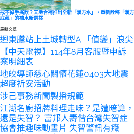
戒不掉手搖飲？天地合補推出全新「漢方水」，重新詮釋「漢方
底蘊」的補水新選擇
最新文章
迴東騰站上土城轉型AI「值變」浪尖
【中天電視】114年8月客服暨申訴
案明細表
地皎導師慈心關懷花蓮0403大地震
超度祈安活動
涉己事務新聞製播規範
江湖名廚招牌料理走味？是遭暗算，
還是失智？ 富邦人壽偕台灣失智症
協會推趣味動畫片 失智警訊有癥