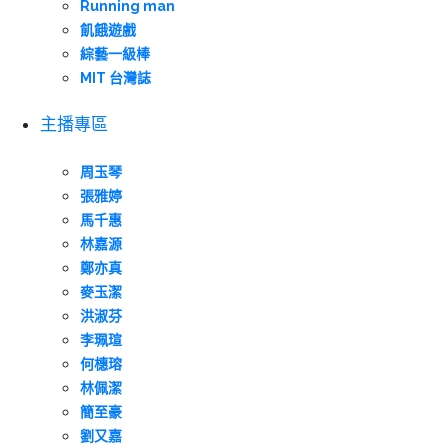
Running man
飢餓遊戲
綜藝一級棒
MIT 台灣誌
主播專區
周玉琴
張雅婷
馬千惠
林嘉源
鄭亦真
麥玉潔
洪淑芬
李珮瑄
何橞瑢
林佩潔
簡至豪
劉又嘉