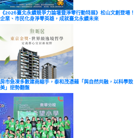
《2026臺北永續競爭力論壇暨淨零行動特展》松山文創登場！
企業、市民化身淨零英雄，成就臺北永續未來
房市急凍多數建商縮手，泰和茂憑藉「與自然共融，以科學致
美」逆勢翻盤