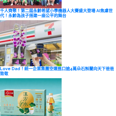
千人齊聚！第二屆永齡希望小學機器人大賽盛大登場 AI焦慮世
代！永齡為孩子搭建一座公平的舞台
Love Dad！統一企業集團空運進口逾4萬朵石斛蘭向天下爸爸
致敬