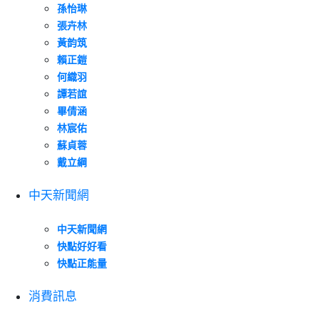
孫怡琳
張卉林
黃韵筑
賴正鎧
何織羽
譚若誼
畢倩涵
林宸佑
蘇貞蓉
戴立綱
中天新聞網
中天新聞網
快點好好看
快點正能量
消費訊息