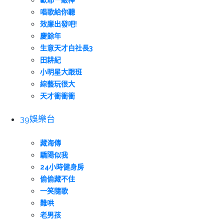
歐耶一級棒
唱歌給你聽
效廉出發吧!
慶餘年
生意天才白社長3
田耕紀
小明星大跟班
綜藝玩很大
天才衝衝衝
39娛樂台
藏海傳
驕陽似我
24小時健身房
偷偷藏不住
一笑隨歌
難哄
老男孩