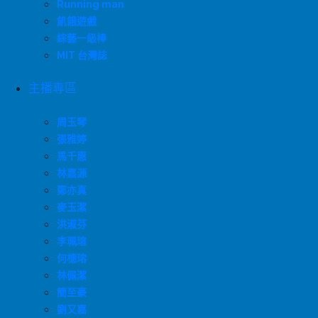
Running man
飢餓遊戲
綜藝一級棒
MIT 台灣誌
主播專區
周玉琴
張雅婷
馬千惠
林嘉源
鄭亦真
麥玉潔
洪淑芬
李珮瑄
何橞瑢
林佩潔
簡至豪
劉又嘉