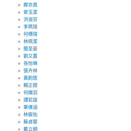
鄭亦真
麥玉潔
洪淑芬
李珮瑄
何橞瑢
林佩潔
簡至豪
劉又嘉
孫怡琳
張卉林
黃韵筑
賴正鎧
何織羽
譚若誼
畢倩涵
林宸佑
蘇貞蓉
戴立綱