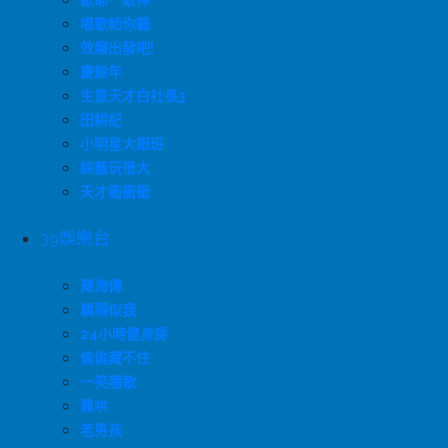
歐耶一級棒
唱歌給你聽
效廉出發吧!
慶餘年
生意天才白社長3
田耕紀
小明星大跟班
綜藝玩很大
天才衝衝衝
39娛樂台
藏海傳
驕陽似我
24小時健身房
偷偷藏不住
一笑隨歌
難哄
老男孩