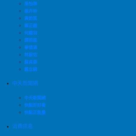
孫怡琳
張卉林
黃韵筑
賴正鎧
何織羽
譚若誼
畢倩涵
林宸佑
蘇貞蓉
戴立綱
中天新聞網
中天新聞網
快點好好看
快點正能量
消費訊息