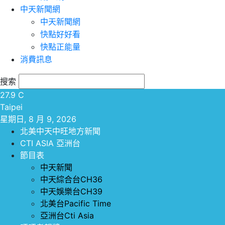
中天新聞網
中天新聞網
快點好好看
快點正能量
消費訊息
搜索
27.9
C
Taipei
星期日, 8 月 9, 2026
北美中天中旺地方新聞
CTI ASIA 亞洲台
節目表
中天新聞
中天綜合台CH36
中天娛樂台CH39
北美台Pacific Time
亞洲台Cti Asia