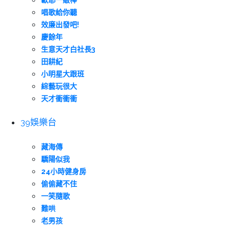
歐耶一級棒
唱歌給你聽
效廉出發吧!
慶餘年
生意天才白社長3
田耕紀
小明星大跟班
綜藝玩很大
天才衝衝衝
39娛樂台
藏海傳
驕陽似我
24小時健身房
偷偷藏不住
一笑隨歌
難哄
老男孩