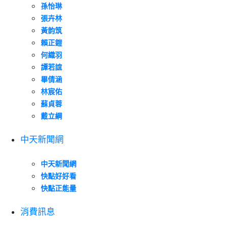
孫怡琳
張卉林
黃韵筑
賴正鎧
何織羽
譚若誼
畢倩涵
林宸佑
蘇貞蓉
戴立綱
中天新聞網
中天新聞網
快點好好看
快點正能量
消費訊息