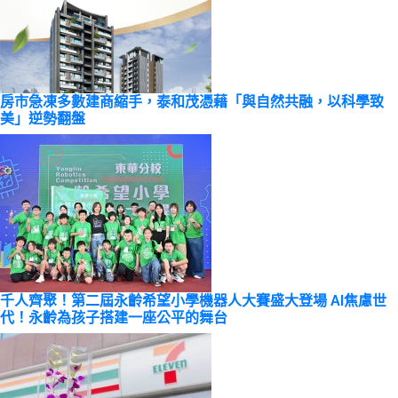
房市急凍多數建商縮手，泰和茂憑藉「與自然共融，以科學致
美」逆勢翻盤
千人齊聚！第二屆永齡希望小學機器人大賽盛大登場 AI焦慮世
代！永齡為孩子搭建一座公平的舞台