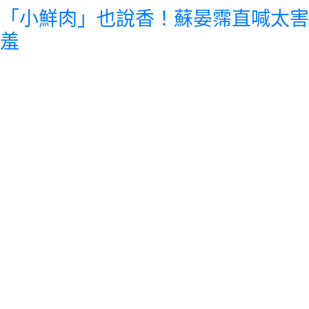
「小鮮肉」也說香！蘇晏霈直喊太害
羞