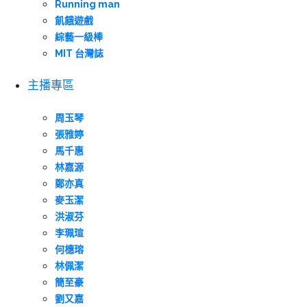
Running man
飢餓遊戲
綜藝一級棒
MIT 台灣誌
主播專區
周玉琴
張雅婷
馬千惠
林嘉源
鄭亦真
麥玉潔
洪淑芬
李珮瑄
何橞瑢
林佩潔
簡至豪
劉又嘉