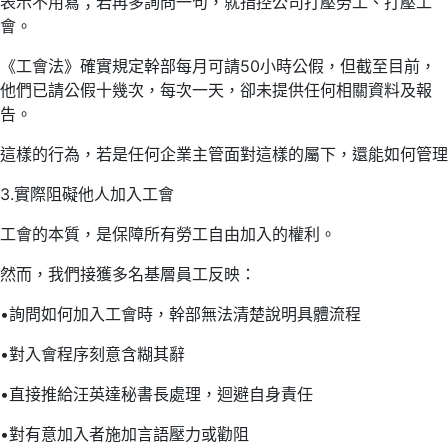
表示不用寫；若再多詢問一句，就指控公司打壓勞工、打壓工
會。
《工會法》確實規定幹部每月可請50小時公假，但截至目前，
他們已請公假十幾次，每次一天，卻未提供任何相關資料及報
告。
這樣的行為，若是任何企業主管面對這樣的屬下，還能如何管理
3.實際阻礙他人加入工會
工會的本質，是保障所有勞工自由加入的權利。
然而，我們接獲多名基層員工反映：
​•​詢問如何加入工會時，幹部無法清楚說明具體流程
​•​對入會程序刻意含糊其辭
​•​直接推給汪英達秘書長處理，迴避自身責任
​•​對有意加入者施加言語壓力或勸阻