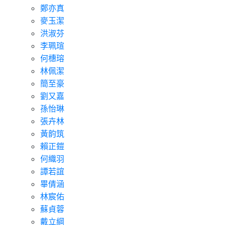
鄭亦真
麥玉潔
洪淑芬
李珮瑄
何橞瑢
林佩潔
簡至豪
劉又嘉
孫怡琳
張卉林
黃韵筑
賴正鎧
何織羽
譚若誼
畢倩涵
林宸佑
蘇貞蓉
戴立綱