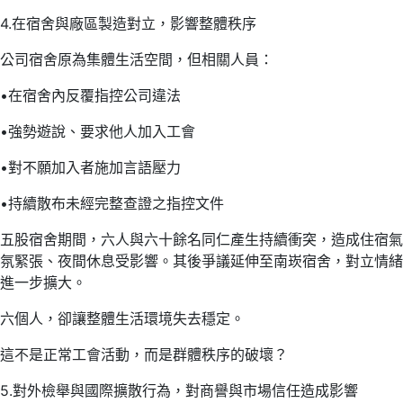
4.在宿舍與廠區製造對立，影響整體秩序
公司宿舍原為集體生活空間，但相關人員：
​•​在宿舍內反覆指控公司違法
​•​強勢遊說、要求他人加入工會
​•​對不願加入者施加言語壓力
​•​持續散布未經完整查證之指控文件
五股宿舍期間，六人與六十餘名同仁產生持續衝突，造成住宿氣
氛緊張、夜間休息受影響。其後爭議延伸至南崁宿舍，對立情緒
進一步擴大。
六個人，卻讓整體生活環境失去穩定。
這不是正常工會活動，而是群體秩序的破壞？
5.對外檢舉與國際擴散行為，對商譽與市場信任造成影響