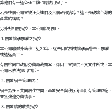
算他們有十道免死金牌也應該用完了。
若是整個公司會被汪英達們及六個幹部搞垮？這不是破壞台灣的
產業結構嗎？
另外對相關指控，本公司說明如下：
1. 關於懷孕解雇之指控
本公司聘僱外籍移工近20年，從未因結婚或懷孕而警告、解雇
或遣返員工。
有關桃園市政府勞動局裁罰案，係因工會提供不實文件所致，本
公司已依法提出申訴。
2. 關於宿舍管理規定
宿舍為多人共同居住空間，基於安全與秩序考量訂有管理規範，
並無強迫勞動情事。
3. 關於續約收費指控