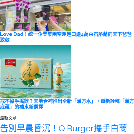
Love Dad！統一企業集團空運進口逾4萬朵石斛蘭向天下爸爸
致敬
戒不掉手搖飲？天地合補推出全新「漢方水」，重新詮釋「漢方
底蘊」的補水新選擇
最新文章
告別早晨昏沉！Q Burger攜手白蘭