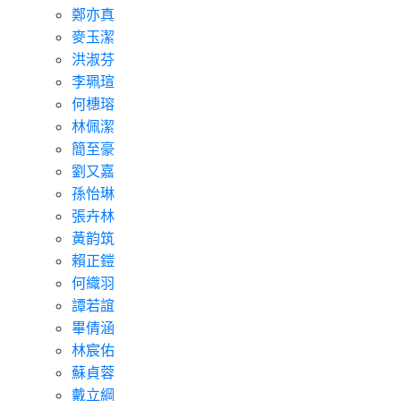
鄭亦真
麥玉潔
洪淑芬
李珮瑄
何橞瑢
林佩潔
簡至豪
劉又嘉
孫怡琳
張卉林
黃韵筑
賴正鎧
何織羽
譚若誼
畢倩涵
林宸佑
蘇貞蓉
戴立綱