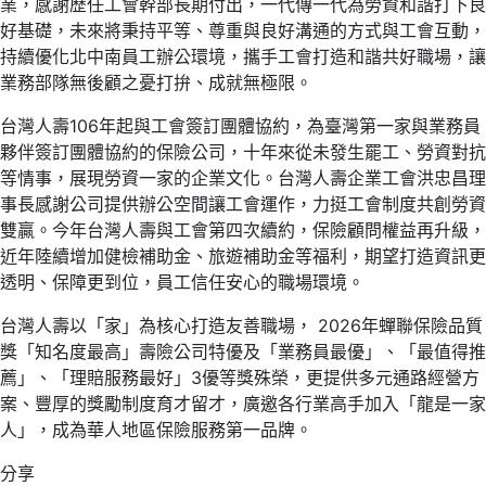
業，感謝歷任工會幹部長期付出，一代傳一代為勞資和諧打下良
好基礎，未來將秉持平等、尊重與良好溝通的方式與工會互動，
持續優化北中南員工辦公環境，攜手工會打造和諧共好職場，讓
業務部隊無後顧之憂打拚、成就無極限。
台灣人壽106年起與工會簽訂團體協約，為臺灣第一家與業務員
夥伴簽訂團體協約的保險公司，十年來從未發生罷工、勞資對抗
等情事，展現勞資一家的企業文化。台灣人壽企業工會洪忠昌理
事長感謝公司提供辦公空間讓工會運作，力挺工會制度共創勞資
雙贏。今年台灣人壽與工會第四次續約，保險顧問權益再升級，
近年陸續增加健檢補助金、旅遊補助金等福利，期望打造資訊更
透明、保障更到位，員工信任安心的職場環境。
台灣人壽以「家」為核心打造友善職場， 2026年蟬聯保險品質
獎「知名度最高」壽險公司特優及「業務員最優」、「最值得推
薦」、「理賠服務最好」3優等獎殊榮，更提供多元通路經營方
案、豐厚的獎勵制度育才留才，廣邀各行業高手加入「龍是一家
人」，成為華人地區保險服務第一品牌。
分享