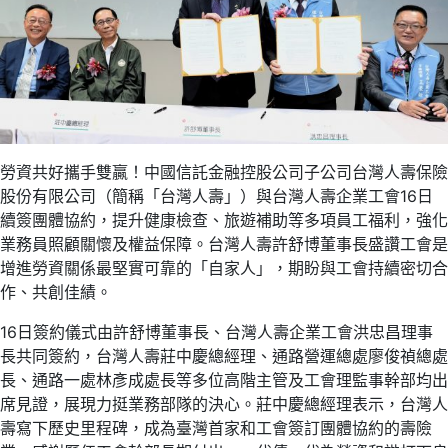
勞資共好攜手雙贏！中國信託金融控股公司子公司台灣人壽保險
股份有限公司（簡稱「台灣人壽」）與台灣人壽企業工會16日
續簽團體協約，提升健康檢查、旅遊補助等多項員工福利，強化
業務員照顧關懷及權益保障。台灣人壽許舒博董事長盛讚工會是
增進勞資關係最堅實可靠的「自家人」，期盼與工會持續密切合
作、共創佳績。
16日簽約儀式由許舒博董事長、台灣人壽企業工會洪忠昌理事
長共同簽約，台灣人壽莊中慶總經理、通路營運總處廖俊禎總處
長、通路一處林彥成處長等多位高階主管及工會理監事幹部均出
席見證，展現力挺業務部隊的決心。莊中慶總經理表示，台灣人
壽寫下歷史里程碑，成為臺灣首家和工會簽訂團體協約的壽險