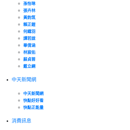
孫怡琳
張卉林
黃韵筑
賴正鎧
何織羽
譚若誼
畢倩涵
林宸佑
蘇貞蓉
戴立綱
中天新聞網
中天新聞網
快點好好看
快點正能量
消費訊息