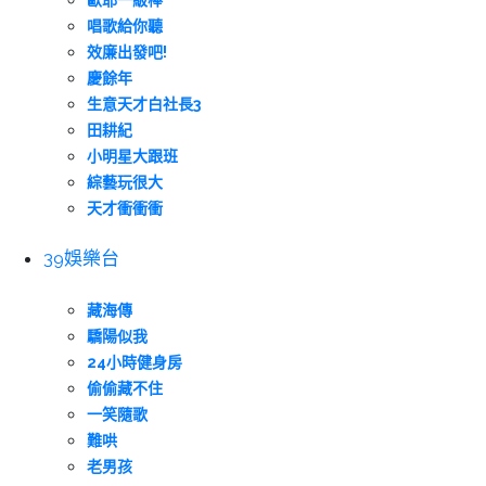
歐耶一級棒
唱歌給你聽
效廉出發吧!
慶餘年
生意天才白社長3
田耕紀
小明星大跟班
綜藝玩很大
天才衝衝衝
39娛樂台
藏海傳
驕陽似我
24小時健身房
偷偷藏不住
一笑隨歌
難哄
老男孩