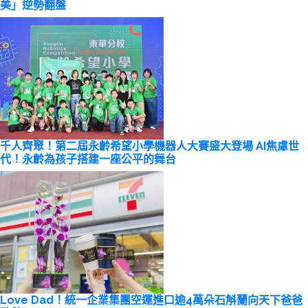
美」逆勢翻盤
千人齊聚！第二屆永齡希望小學機器人大賽盛大登場 AI焦慮世
代！永齡為孩子搭建一座公平的舞台
Love Dad！統一企業集團空運進口逾4萬朵石斛蘭向天下爸爸