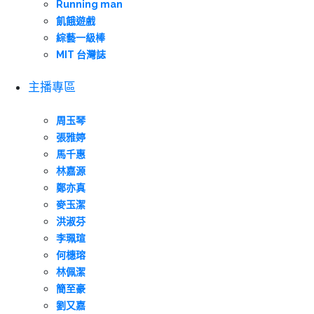
Running man
飢餓遊戲
綜藝一級棒
MIT 台灣誌
主播專區
周玉琴
張雅婷
馬千惠
林嘉源
鄭亦真
麥玉潔
洪淑芬
李珮瑄
何橞瑢
林佩潔
簡至豪
劉又嘉