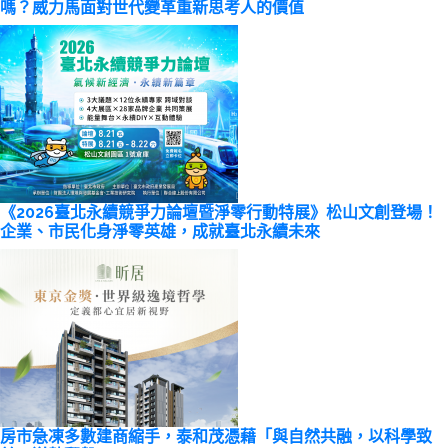
嗎？威力馬面對世代變革重新思考人的價值
《2026臺北永續競爭力論壇暨淨零行動特展》松山文創登場！
企業、市民化身淨零英雄，成就臺北永續未來
房市急凍多數建商縮手，泰和茂憑藉「與自然共融，以科學致