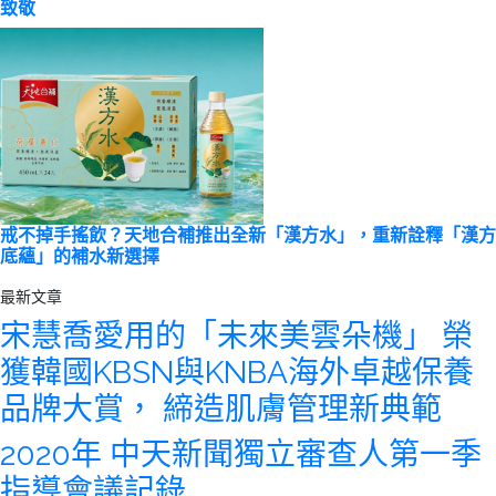
致敬
戒不掉手搖飲？天地合補推出全新「漢方水」，重新詮釋「漢方
底蘊」的補水新選擇
最新文章
宋慧喬愛用的「未來美雲朵機」 榮
獲韓國KBSN與KNBA海外卓越保養
品牌大賞， 締造肌膚管理新典範
2020年 中天新聞獨立審查人第一季
指導會議記錄