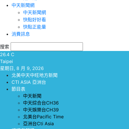
中天新聞網
中天新聞網
快點好好看
快點正能量
消費訊息
搜索
26.4
C
Taipei
星期日, 8 月 9, 2026
北美中天中旺地方新聞
CTI ASIA 亞洲台
節目表
中天新聞
中天綜合台CH36
中天娛樂台CH39
北美台Pacific Time
亞洲台Cti Asia