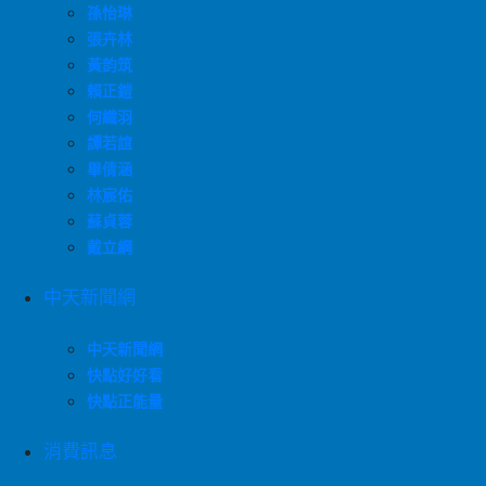
孫怡琳
張卉林
黃韵筑
賴正鎧
何織羽
譚若誼
畢倩涵
林宸佑
蘇貞蓉
戴立綱
中天新聞網
中天新聞網
快點好好看
快點正能量
消費訊息