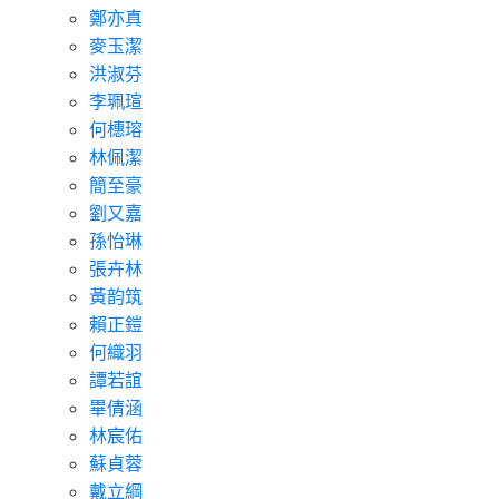
鄭亦真
麥玉潔
洪淑芬
李珮瑄
何橞瑢
林佩潔
簡至豪
劉又嘉
孫怡琳
張卉林
黃韵筑
賴正鎧
何織羽
譚若誼
畢倩涵
林宸佑
蘇貞蓉
戴立綱