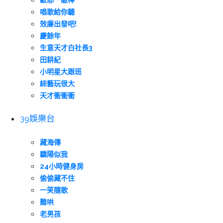
歐耶一級棒
唱歌給你聽
效廉出發吧!
慶餘年
生意天才白社長3
田耕紀
小明星大跟班
綜藝玩很大
天才衝衝衝
39娛樂台
藏海傳
驕陽似我
24小時健身房
偷偷藏不住
一笑隨歌
難哄
老男孩