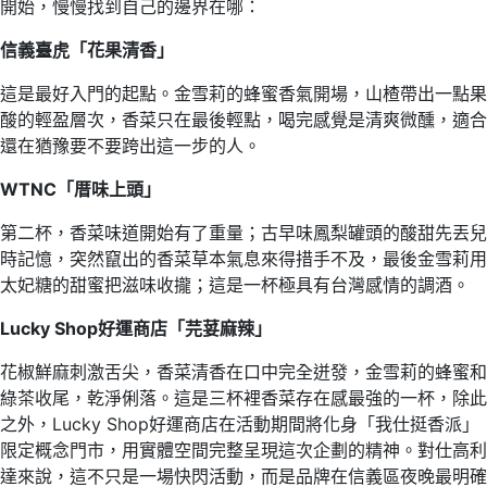
開始，慢慢找到自己的邊界在哪：
信義臺虎「花果清香」
這是最好入門的起點。金雪莉的蜂蜜香氣開場，山楂帶出一點果
酸的輕盈層次，香菜只在最後輕點，喝完感覺是清爽微醺，適合
還在猶豫要不要跨出這一步的人。
WTNC
「厝味上頭」
第二杯，香菜味道開始有了重量；古早味鳳梨罐頭的酸甜先丟兒
時記憶，突然竄出的香菜草本氣息來得措手不及，最後金雪莉用
太妃糖的甜蜜把滋味收攏；這是一杯極具有台灣感情的調酒。
Lucky Shop
好運商店「芫荽麻辣」
花椒鮮麻刺激舌尖，香菜清香在口中完全迸發，金雪莉的蜂蜜和
綠茶收尾，乾淨俐落。這是三杯裡香菜存在感最強的一杯，除此
之外，Lucky Shop好運商店在活動期間將化身「我仕挺香派」
限定概念門市，用實體空間完整呈現這次企劃的精神。對仕高利
達來說，這不只是一場快閃活動，而是品牌在信義區夜晚最明確