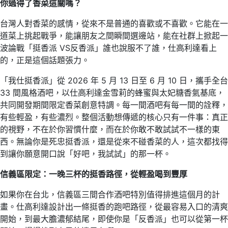
你過得了香菜這關嗎？
台灣人對香菜的感情，從來不是普通的喜歡或不喜歡。它能在一
道菜上挑起戰爭，能讓朋友之間瞬間選邊站，能在社群上掀起一
波論戰「挺香派 VS反香派」誰也說服不了誰，仕高利達看上
的，正是這個話題張力。
「我仕挺香派」從 2026 年 5 月 13 日至 6 月 10 日，攜手全台
33 間風格酒吧，以仕高利達金雪莉的蜂蜜與太妃糖香氣基底，
共同開發期間限定香菜創意特調。每一間酒吧有每一間的詮釋，
有些輕盈，有些濃烈。整個活動想傳遞的核心只有一件事：真正
的視野，不在於你習慣什麼，而在於你敢不敢試試不一樣的東
西。無論你是死忠挺香派，還是從來不碰香菜的人，這次都找得
到讓你願意開口說「好吧，我試試」的那一杯。
信義區限定：一晚三杯的挺香路徑，從輕盈喝到豐厚
如果你在台北，信義區三間合作酒吧特別值得排進這個月的計
畫。仕高利達設計出一條挺香的跑吧路徑，從最容易入口的清爽
開始，到最大膽濃郁結尾，即使你是「反香派」也可以從第一杯