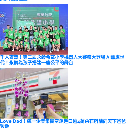
千人齊聚！第二屆永齡希望小學機器人大賽盛大登場 AI焦慮世
代！永齡為孩子搭建一座公平的舞台
Love Dad！統一企業集團空運進口逾4萬朵石斛蘭向天下爸爸
致敬