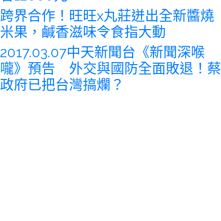
跨界合作！旺旺x丸莊迸出全新醬燒
米果，鹹香滋味令食指大動
2017.03.07中天新聞台《新聞深喉
嚨》預告 外交與國防全面敗退！蔡
政府已把台灣搞爛？