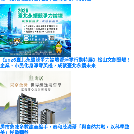
《2026臺北永續競爭力論壇暨淨零行動特展》松山文創登場！
企業、市民化身淨零英雄，成就臺北永續未來
房市急凍多數建商縮手，泰和茂憑藉「與自然共融，以科學致
美」逆勢翻盤