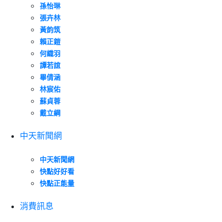
孫怡琳
張卉林
黃韵筑
賴正鎧
何織羽
譚若誼
畢倩涵
林宸佑
蘇貞蓉
戴立綱
中天新聞網
中天新聞網
快點好好看
快點正能量
消費訊息