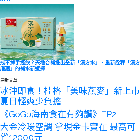
戒不掉手搖飲？天地合補推出全新「漢方水」，重新詮釋「漢方
底蘊」的補水新選擇
最新文章
冰沖即食！桂格「美味燕麥」新上市
夏日輕爽少負擔
《GoGo海南食在有夠讚》EP2
大金冷暖空調 拿現金卡實在 最高可
省12000元