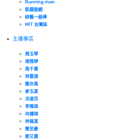
Running man
飢餓遊戲
綜藝一級棒
MIT 台灣誌
主播專區
周玉琴
張雅婷
馬千惠
林嘉源
鄭亦真
麥玉潔
洪淑芬
李珮瑄
何橞瑢
林佩潔
簡至豪
劉又嘉