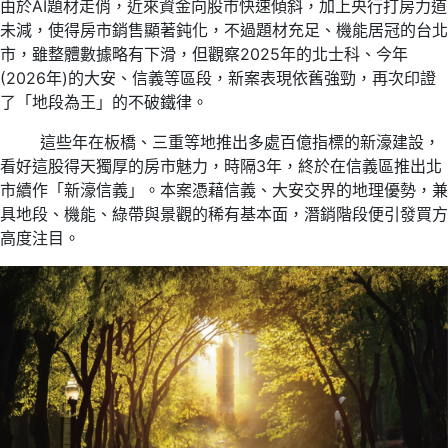
由於AI題材走俏，近來資金向股市快速傾斜，加上央行打房力道
未減，使得房市銷售顯著鈍化，不過題材充足、機能居冠的台北
市，雖整體數據略有下滑，但觀察2025年的北士科、今年
(2026年)的大安、信義等區段，新案表現依舊強勁，再次印證
了「地段為王」的不破鐵律。
這些年在板橋、三重等地推出多處百億指標的新濠建設，
看好這股得天獨厚的房市魅力，時隔3年，終於在信義區推出北
市續作「新濠信義」。本案憑藉信義、大安交界的地理優勢，兼
具地段、機能、綠帶與景觀的稀有基本面，潛銷階段便引發買方
高度注目。