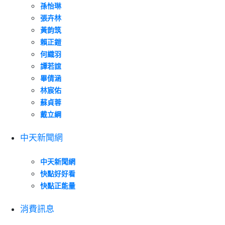
孫怡琳
張卉林
黃韵筑
賴正鎧
何織羽
譚若誼
畢倩涵
林宸佑
蘇貞蓉
戴立綱
中天新聞網
中天新聞網
快點好好看
快點正能量
消費訊息