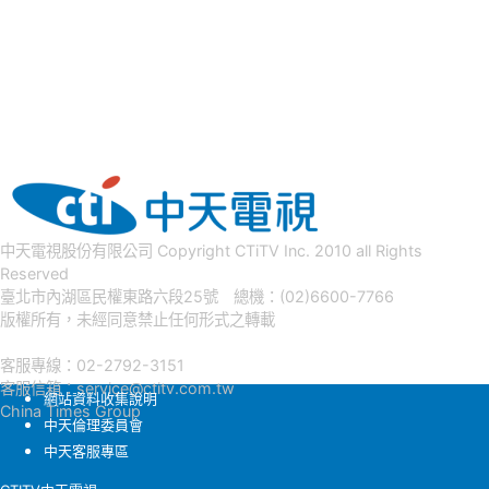
中天電視股份有限公司 Copyright CTiTV Inc. 2010 all Rights
Reserved
臺北市內湖區民權東路六段25號 總機：(02)6600-7766
版權所有，未經同意禁止任何形式之轉載
客服專線：02-2792-3151
客服信箱：
service@ctitv.com.tw
網站資料收集說明
China Times Group
中天倫理委員會
中天客服專區