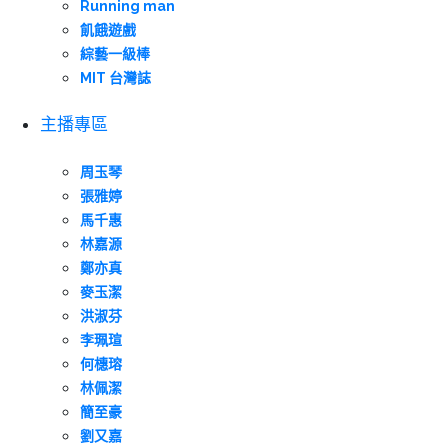
Running man
飢餓遊戲
綜藝一級棒
MIT 台灣誌
主播專區
周玉琴
張雅婷
馬千惠
林嘉源
鄭亦真
麥玉潔
洪淑芬
李珮瑄
何橞瑢
林佩潔
簡至豪
劉又嘉