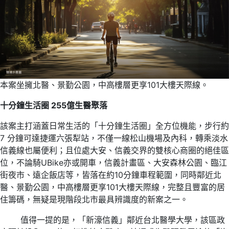
本案坐擁北醫、景勤公園，中高樓層更享101大樓天際線。
十分鐘生活圈 255億生醫聚落
該案主打涵蓋日常生活的「十分鐘生活圈」全方位機能，步行約
7 分鐘可達捷運六張犁站，不僅一線松山機場及內科，轉乘淡水
信義線也屬便利；且位處大安、信義交界的雙核心商圈的絕佳區
位，不論騎UBike亦或開車，信義計畫區、大安森林公園、臨江
街夜市、遠企飯店等，皆落在約10分鐘車程範圍，同時鄰近北
醫、景勤公園，中高樓層更享101大樓天際線，完整且豐富的居
住籌碼，無疑是現階段北市最具辨識度的新案之一。
值得一提的是，「新濠信義」鄰近台北醫學大學，該區政