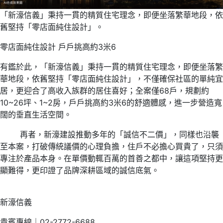
「新濠信義」秉持一貫的精質住宅理念，即便坐落繁華地段，依
舊堅持「零店面純住設計」。
零店面純住設計 戶戶挑高約3米6
有鑑於此，「新濠信義」秉持一貫的精質住宅理念，即便坐落繁
華地段，依舊堅持「零店面純住設計」，不僅確保社區的單純宜
居，更迎合了高收入族群的居住喜好；全案僅68戶，規劃約
10~26坪、1~2房，戶戶挑高約3米6的舒適體感，進一步營造寬
闊的垂直生活空間。
再者，新濠建設推動多年的「誠信不二價」，同樣也沿襲
至本案，打破傳統議價的心理負擔，住戶不必擔心買貴了，只須
專注於產品本身。在單價動輒百萬的首善之都中，讓這項堅持更
顯難得，更印證了品牌深耕區域的誠信底氣。
新濠信義
貴賓專線｜02-2772-6688