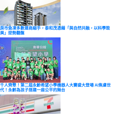
房市急凍多數建商縮手，泰和茂憑藉「與自然共融，以科學致
美」逆勢翻盤
千人齊聚！第二屆永齡希望小學機器人大賽盛大登場 AI焦慮世
代！永齡為孩子搭建一座公平的舞台