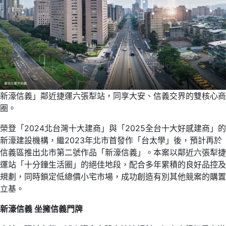
新濠信義」鄰近捷運六張犁站，同享大安、信義交界的雙核心商
圈。
榮登「2024北台灣十大建商」與「2025全台十大好感建商」的
新濠建設機構，繼2023年北市首發作「台太學」後，預計再於
信義區推出北市第二號作品「新濠信義」。本案以鄰近六張犁捷
運站「十分鐘生活圈」的絕佳地段，配合多年累積的良好品控及
規劃，同時鎖定低總價小宅市場，成功創造有別其他競案的購置
立基。
新濠信義 坐擁信義門牌