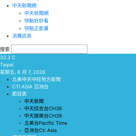
中天新聞網
中天新聞網
快點好好看
快點正能量
消費訊息
搜索
33.3
C
Taipei
星期五, 8 月 7, 2026
北美中天中旺地方新聞
CTI ASIA 亞洲台
節目表
中天新聞
中天綜合台CH36
中天娛樂台CH39
北美台Pacific Time
亞洲台Cti Asia