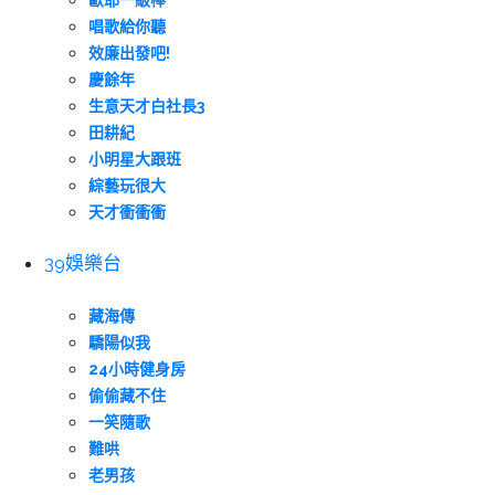
歐耶一級棒
唱歌給你聽
效廉出發吧!
慶餘年
生意天才白社長3
田耕紀
小明星大跟班
綜藝玩很大
天才衝衝衝
39娛樂台
藏海傳
驕陽似我
24小時健身房
偷偷藏不住
一笑隨歌
難哄
老男孩