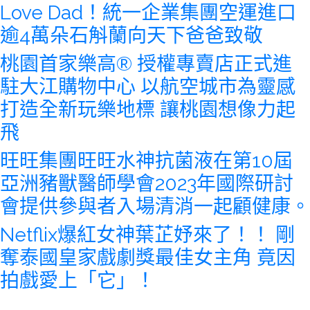
Love Dad！統一企業集團空運進口
逾4萬朵石斛蘭向天下爸爸致敬
桃園首家樂高® 授權專賣店正式進
駐大江購物中心 以航空城市為靈感
打造全新玩樂地標 讓桃園想像力起
飛
旺旺集團旺旺水神抗菌液在第10屆
亞洲豬獸醫師學會2023年國際研討
會提供參與者入場清消一起顧健康。
Netflix爆紅女神葉芷妤來了！！ 剛
奪泰國皇家戲劇獎最佳女主角 竟因
拍戲愛上「它」！