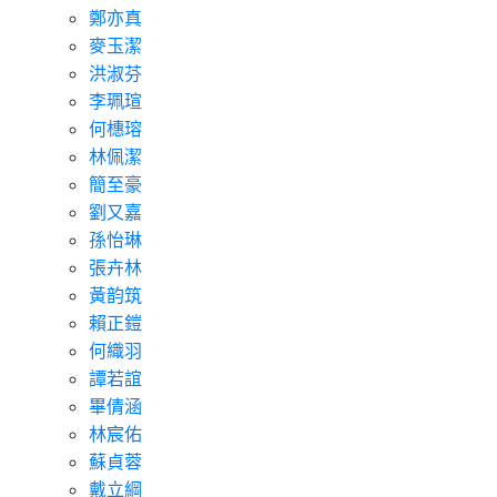
鄭亦真
麥玉潔
洪淑芬
李珮瑄
何橞瑢
林佩潔
簡至豪
劉又嘉
孫怡琳
張卉林
黃韵筑
賴正鎧
何織羽
譚若誼
畢倩涵
林宸佑
蘇貞蓉
戴立綱