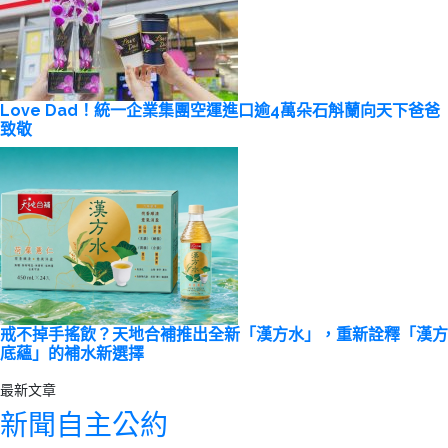
Love Dad！統一企業集團空運進口逾4萬朵石斛蘭向天下爸爸
致敬
戒不掉手搖飲？天地合補推出全新「漢方水」，重新詮釋「漢方
底蘊」的補水新選擇
最新文章
新聞自主公約