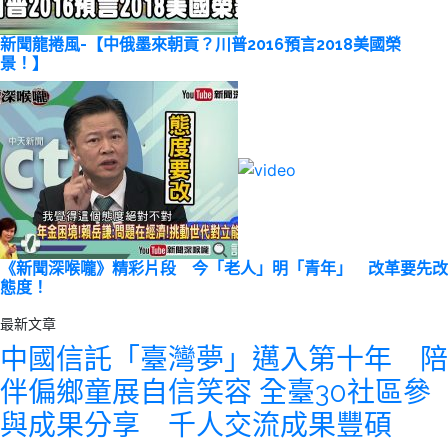
新聞龍捲風-【中俄墨來朝貢？川普2016預言2018美國榮
景！】
《新聞深喉嚨》精彩片段 今「老人」明「青年」 改革要先改
態度！
最新文章
中國信託「臺灣夢」邁入第十年 陪
伴偏鄉童展自信笑容 全臺30社區參
與成果分享 千人交流成果豐碩