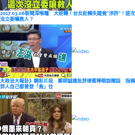
2017.03.06新聞深喉嚨 大逆轉！台女赴韓失蹤竟”涉詐”！這次
沒立委嚷救人？
大政治大報卦》精彩片段 鄭師誠痛批菲律賓睜眼說瞎話 指稱
菲人自己都曾登「島」住