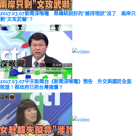
2017.03.07新聞深喉嚨 蔡總統說好的”維持現狀”沒了 兩岸只
剩”文攻武嚇”？
2017.03.07中天新聞台《新聞深喉嚨》預告 外交與國防全面
敗退！蔡政府已把台灣搞爛？