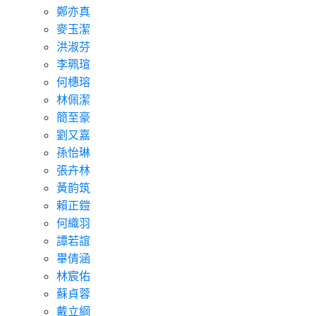
鄭亦真
麥玉潔
洪淑芬
李珮瑄
何橞瑢
林佩潔
簡至豪
劉又嘉
孫怡琳
張卉林
黃韵筑
賴正鎧
何織羽
譚若誼
畢倩涵
林宸佑
蘇貞蓉
戴立綱