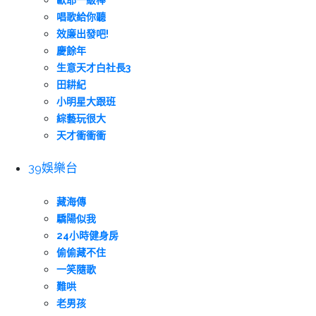
歐耶一級棒
唱歌給你聽
效廉出發吧!
慶餘年
生意天才白社長3
田耕紀
小明星大跟班
綜藝玩很大
天才衝衝衝
39娛樂台
藏海傳
驕陽似我
24小時健身房
偷偷藏不住
一笑隨歌
難哄
老男孩