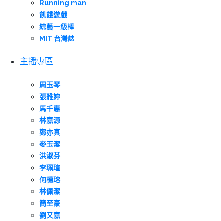
Running man
飢餓遊戲
綜藝一級棒
MIT 台灣誌
主播專區
周玉琴
張雅婷
馬千惠
林嘉源
鄭亦真
麥玉潔
洪淑芬
李珮瑄
何橞瑢
林佩潔
簡至豪
劉又嘉