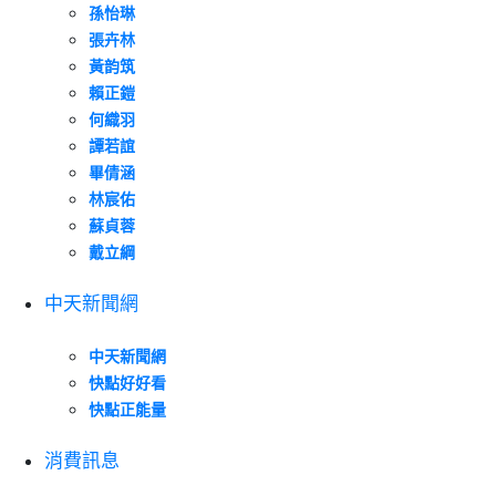
孫怡琳
張卉林
黃韵筑
賴正鎧
何織羽
譚若誼
畢倩涵
林宸佑
蘇貞蓉
戴立綱
中天新聞網
中天新聞網
快點好好看
快點正能量
消費訊息