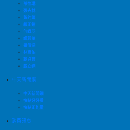
孫怡琳
張卉林
黃韵筑
賴正鎧
何織羽
譚若誼
畢倩涵
林宸佑
蘇貞蓉
戴立綱
中天新聞網
中天新聞網
快點好好看
快點正能量
消費訊息