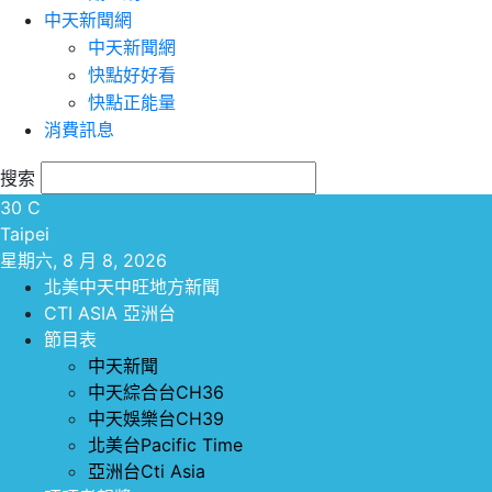
中天新聞網
中天新聞網
快點好好看
快點正能量
消費訊息
搜索
30
C
Taipei
星期六, 8 月 8, 2026
北美中天中旺地方新聞
CTI ASIA 亞洲台
節目表
中天新聞
中天綜合台CH36
中天娛樂台CH39
北美台Pacific Time
亞洲台Cti Asia