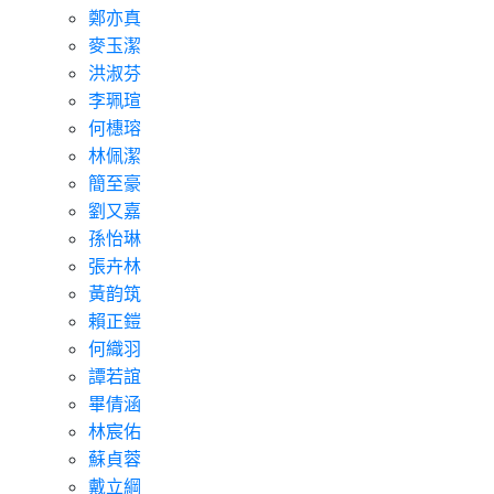
鄭亦真
麥玉潔
洪淑芬
李珮瑄
何橞瑢
林佩潔
簡至豪
劉又嘉
孫怡琳
張卉林
黃韵筑
賴正鎧
何織羽
譚若誼
畢倩涵
林宸佑
蘇貞蓉
戴立綱