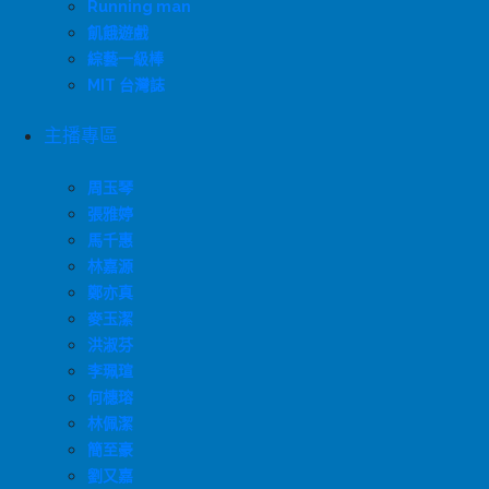
Running man
飢餓遊戲
綜藝一級棒
MIT 台灣誌
主播專區
周玉琴
張雅婷
馬千惠
林嘉源
鄭亦真
麥玉潔
洪淑芬
李珮瑄
何橞瑢
林佩潔
簡至豪
劉又嘉