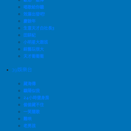
歐耶一級棒
唱歌給你聽
效廉出發吧!
慶餘年
生意天才白社長3
田耕紀
小明星大跟班
綜藝玩很大
天才衝衝衝
39娛樂台
藏海傳
驕陽似我
24小時健身房
偷偷藏不住
一笑隨歌
難哄
老男孩