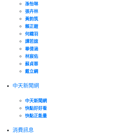
孫怡琳
張卉林
黃韵筑
賴正鎧
何織羽
譚若誼
畢倩涵
林宸佑
蘇貞蓉
戴立綱
中天新聞網
中天新聞網
快點好好看
快點正能量
消費訊息