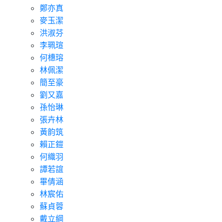
鄭亦真
麥玉潔
洪淑芬
李珮瑄
何橞瑢
林佩潔
簡至豪
劉又嘉
孫怡琳
張卉林
黃韵筑
賴正鎧
何織羽
譚若誼
畢倩涵
林宸佑
蘇貞蓉
戴立綱