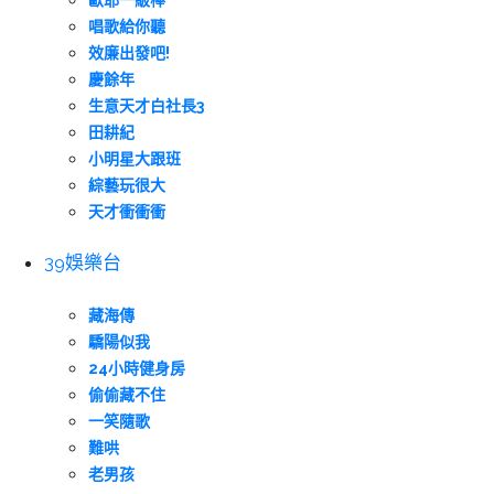
歐耶一級棒
唱歌給你聽
效廉出發吧!
慶餘年
生意天才白社長3
田耕紀
小明星大跟班
綜藝玩很大
天才衝衝衝
39娛樂台
藏海傳
驕陽似我
24小時健身房
偷偷藏不住
一笑隨歌
難哄
老男孩