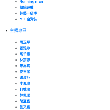
Running man
飢餓遊戲
綜藝一級棒
MIT 台灣誌
主播專區
周玉琴
張雅婷
馬千惠
林嘉源
鄭亦真
麥玉潔
洪淑芬
李珮瑄
何橞瑢
林佩潔
簡至豪
劉又嘉