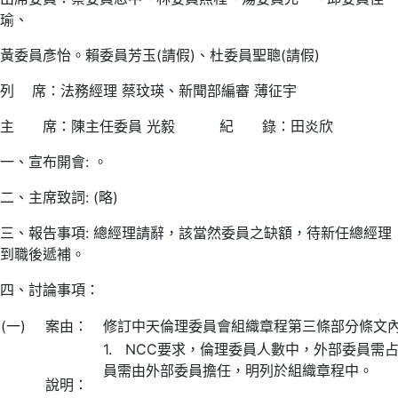
瑜、
黃委員彥怡。賴委員芳玉(請假)、杜委員聖聰(請假)
列 席：法務經理 蔡玟瑛、新聞部編審 薄征宇
主 席：陳主任委員 光毅 紀 錄：田炎欣
一、宣布開會: 。
二、主席致詞: (略)
三、報告事項: 總經理請辭，該當然委員之缺額，待新任總經理
到職後遞補。
四、討論事項：
(一)
案由：
修訂中天倫理委員會組織章程第三條部分條文
1. NCC要求，倫理委員人數中，外部委員需
員需由外部委員擔任，明列於組織章程中。
說明：