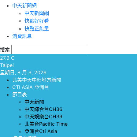
中天新聞網
中天新聞網
快點好好看
快點正能量
消費訊息
搜索
27.9
C
Taipei
星期日, 8 月 9, 2026
北美中天中旺地方新聞
CTI ASIA 亞洲台
節目表
中天新聞
中天綜合台CH36
中天娛樂台CH39
北美台Pacific Time
亞洲台Cti Asia