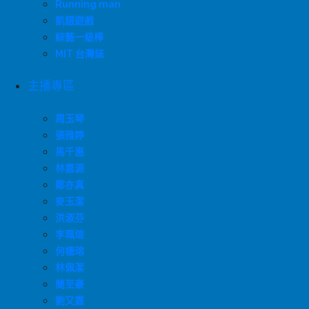
Running man
飢餓遊戲
綜藝一級棒
MIT 台灣誌
主播專區
周玉琴
張雅婷
馬千惠
林嘉源
鄭亦真
麥玉潔
洪淑芬
李珮瑄
何橞瑢
林佩潔
簡至豪
劉又嘉