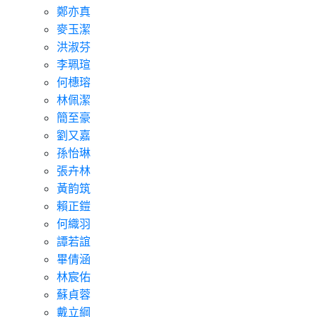
鄭亦真
麥玉潔
洪淑芬
李珮瑄
何橞瑢
林佩潔
簡至豪
劉又嘉
孫怡琳
張卉林
黃韵筑
賴正鎧
何織羽
譚若誼
畢倩涵
林宸佑
蘇貞蓉
戴立綱