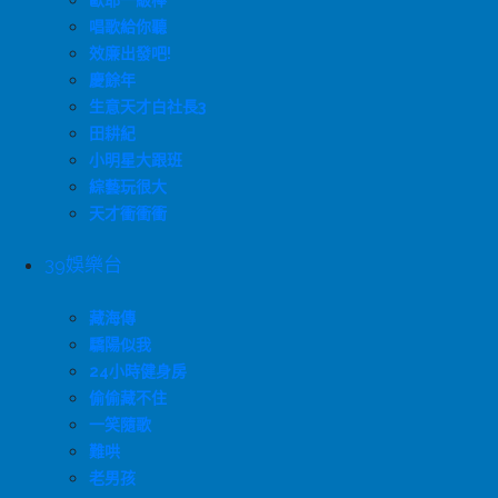
歐耶一級棒
唱歌給你聽
效廉出發吧!
慶餘年
生意天才白社長3
田耕紀
小明星大跟班
綜藝玩很大
天才衝衝衝
39娛樂台
藏海傳
驕陽似我
24小時健身房
偷偷藏不住
一笑隨歌
難哄
老男孩