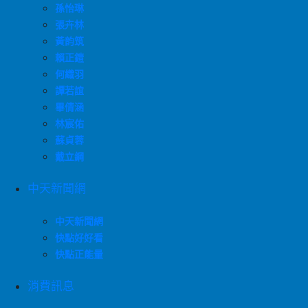
孫怡琳
張卉林
黃韵筑
賴正鎧
何織羽
譚若誼
畢倩涵
林宸佑
蘇貞蓉
戴立綱
中天新聞網
中天新聞網
快點好好看
快點正能量
消費訊息