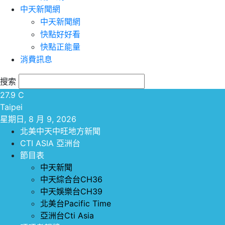
中天新聞網
中天新聞網
快點好好看
快點正能量
消費訊息
搜索
27.9
C
Taipei
星期日, 8 月 9, 2026
北美中天中旺地方新聞
CTI ASIA 亞洲台
節目表
中天新聞
中天綜合台CH36
中天娛樂台CH39
北美台Pacific Time
亞洲台Cti Asia