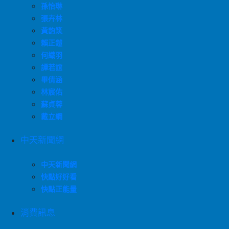
孫怡琳
張卉林
黃韵筑
賴正鎧
何織羽
譚若誼
畢倩涵
林宸佑
蘇貞蓉
戴立綱
中天新聞網
中天新聞網
快點好好看
快點正能量
消費訊息