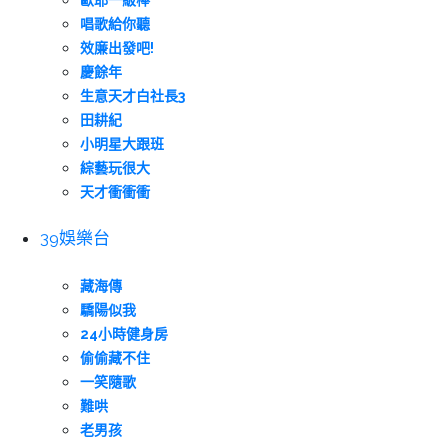
歐耶一級棒
唱歌給你聽
效廉出發吧!
慶餘年
生意天才白社長3
田耕紀
小明星大跟班
綜藝玩很大
天才衝衝衝
39娛樂台
藏海傳
驕陽似我
24小時健身房
偷偷藏不住
一笑隨歌
難哄
老男孩