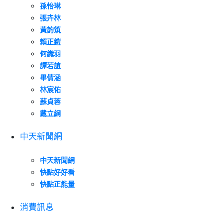
孫怡琳
張卉林
黃韵筑
賴正鎧
何織羽
譚若誼
畢倩涵
林宸佑
蘇貞蓉
戴立綱
中天新聞網
中天新聞網
快點好好看
快點正能量
消費訊息