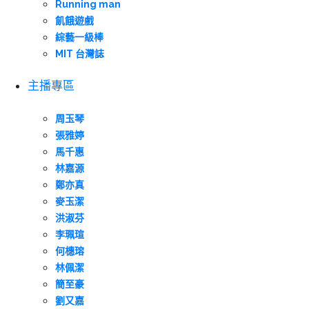
Running man
飢餓遊戲
綜藝一級棒
MIT 台灣誌
主播專區
周玉琴
張雅婷
馬千惠
林嘉源
鄭亦真
麥玉潔
洪淑芬
李珮瑄
何橞瑢
林佩潔
簡至豪
劉又嘉