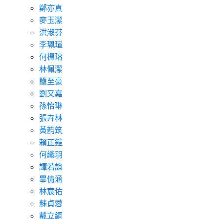
鄭亦真
麥玉潔
洪淑芬
李珮瑄
何橞瑢
林佩潔
簡至豪
劉又嘉
孫怡琳
張卉林
黃韵筑
賴正鎧
何織羽
譚若誼
畢倩涵
林宸佑
蘇貞蓉
戴立綱