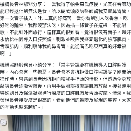
機構長者林爺爺分享：「當我得了帕金森氏症後，尤其在吞嚥功
能已經退化到無法進食，所以硬著頭皮讓醫師幫我安置鼻胃管，
第一次管子插入，哇…..真的好痛苦！當你看到別人吃香蕉、吃
好吃的麵包，我都沒辦法吃，因為插一條管子在這邊，不能唱
歌，不能到外面旅行，這樣真的很難看，覺得很沒有面子。還好
永信松柏園導入口腔照護，刺激並喚醒我逐漸退化的臉部肌肉、
舌頭肌肉，順利解除我的鼻胃管，能從嘴巴吃東西真的好幸福
啊！」
機構照顧服務員小綺分享：「當主管說要在機構導入口腔照護
時，內心會有一些擔憂，長者會不會抗拒做口腔照護呢？剛開始
操作時，曾遇到長者因抗拒而咬我手指頭的情形，但透過全身放
鬆讓長者逐漸習慣後，再用手做臉部按摩讓肌肉放鬆。接著運用
特殊刷具及保濕凝膠進行深度的口腔肌肉及舌頭按摩、清潔。我
發現長者接受度是很高的，看到他們的轉變及展現的笑容，大家
的互動也越來越好~」