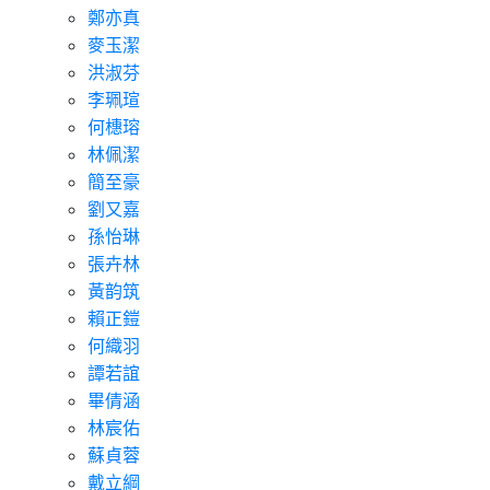
鄭亦真
麥玉潔
洪淑芬
李珮瑄
何橞瑢
林佩潔
簡至豪
劉又嘉
孫怡琳
張卉林
黃韵筑
賴正鎧
何織羽
譚若誼
畢倩涵
林宸佑
蘇貞蓉
戴立綱