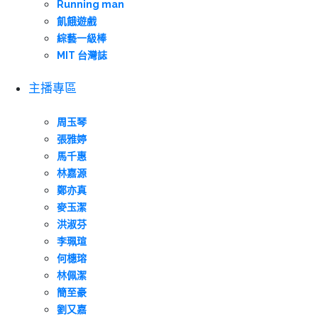
Running man
飢餓遊戲
綜藝一級棒
MIT 台灣誌
主播專區
周玉琴
張雅婷
馬千惠
林嘉源
鄭亦真
麥玉潔
洪淑芬
李珮瑄
何橞瑢
林佩潔
簡至豪
劉又嘉