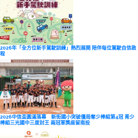
2026年「全方位新手駕駛訓練」熱烈展開 陪伴每位駕駛自信啟
程
2026中信盃圓滿落幕 新街國小突破僵局奪少棒組第4冠 青少
棒組三光國中三度封王 兩冠軍獎座留南投