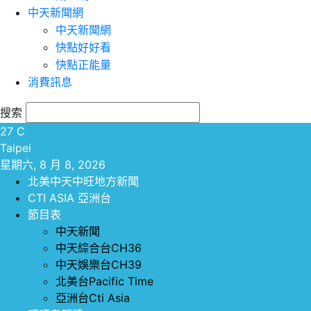
中天新聞網
中天新聞網
快點好好看
快點正能量
消費訊息
搜索
27
C
Taipei
星期六, 8 月 8, 2026
北美中天中旺地方新聞
CTI ASIA 亞洲台
節目表
中天新聞
中天綜合台CH36
中天娛樂台CH39
北美台Pacific Time
亞洲台Cti Asia