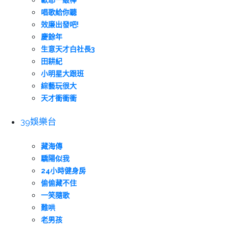
歐耶一級棒
唱歌給你聽
效廉出發吧!
慶餘年
生意天才白社長3
田耕紀
小明星大跟班
綜藝玩很大
天才衝衝衝
39娛樂台
藏海傳
驕陽似我
24小時健身房
偷偷藏不住
一笑隨歌
難哄
老男孩