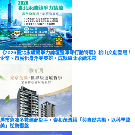
《2026臺北永續競爭力論壇暨淨零行動特展》松山文創登場！
企業、市民化身淨零英雄，成就臺北永續未來
房市急凍多數建商縮手，泰和茂憑藉「與自然共融，以科學致
美」逆勢翻盤