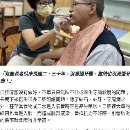
「有些長者臥床長達二、三十年，沒看過牙醫，當然也沒洗過牙
齒！」
口腔清潔沒有做好，不單只是氣味不佳或產生牙齒鬆脫的問題；
長期下來衍生很多口腔照護問題。除了結石、蛀牙、牙周病之
外，甚至當食物或口水進入氣管時容易產生嗆咳。口腔裡大量的
細菌也會進入肺，而造成肺部感染；當抵抗力不好時，引發肺炎
的機率就會變得非常高。