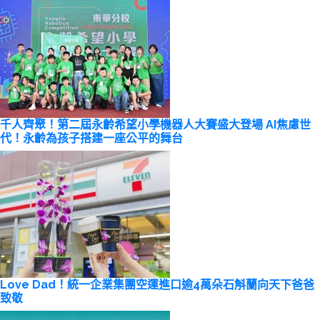
千人齊聚！第二屆永齡希望小學機器人大賽盛大登場 AI焦慮世
代！永齡為孩子搭建一座公平的舞台
Love Dad！統一企業集團空運進口逾4萬朵石斛蘭向天下爸爸
致敬