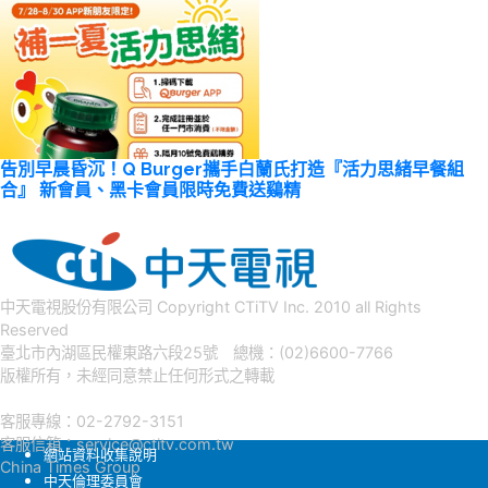
告別早晨昏沉！Q Burger攜手白蘭氏打造『活力思緒早餐組
合』 新會員、黑卡會員限時免費送鷄精
中天電視股份有限公司 Copyright CTiTV Inc. 2010 all Rights
Reserved
臺北市內湖區民權東路六段25號 總機：(02)6600-7766
版權所有，未經同意禁止任何形式之轉載
客服專線：02-2792-3151
客服信箱：
service@ctitv.com.tw
網站資料收集說明
China Times Group
中天倫理委員會