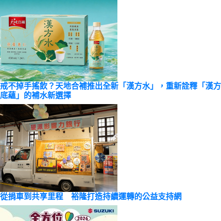
戒不掉手搖飲？天地合補推出全新「漢方水」，重新詮釋「漢方
底蘊」的補水新選擇
從捐車到共享里程 裕隆打造持續運轉的公益支持網