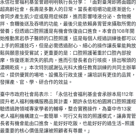
永信社會福利基金會趙明明執行長分享：「面對臺灣即將面臨的
超高齡社會，長壽是多數人的日常。當長者咀嚼功能逐漸退化，
會同步產生肌少症或廢用症候群，進而影響唾液分泌、食物攪
拌、食糰後送及吞嚥的功能，最後只能依賴鼻胃管來攝取所需的
營養；但透過口腔照護是有機會恢復由口進食。本會自108年開
始推動黑岩恭子醫師的口腔照護，這是每個人經過訓練後都可以
上手的照護技巧，但是必需透過耐心、細心的操作讓長輩能夠放
鬆與願意接受嘗試；更重要的是：口腔照護著重於口腔內部按
摩，恢復逐漸流失的肌肉，進而引發長者自行咳痰，排出喉頭的
濃稠乾痰。」本次特別感謝弘光科大擔任教育訓練的共同主辦單
位，提供優質的場地、設備及行政支援，讓培訓有更佳的品質，
發揮產、官、學、研合作的效益。
臺中市政府社會局表示：「永信社會福利基金會承辦本局112年
提升老人福利機構服務品質計畫，期許永信松柏園將口腔照護經
驗透過跨領域專家學者的輔導，整合實務操作，為臺中市13家
老人福利機構建立一套簡單、可行又有效的照護模式，讓鼻胃管
長者有機會能由口進食、能好好吃飯，也能好好的過生活~照護
最重要的核心價值是讓被照顧者有尊嚴。」