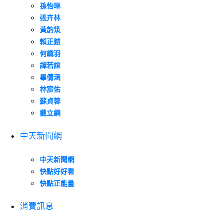
孫怡琳
張卉林
黃韵筑
賴正鎧
何織羽
譚若誼
畢倩涵
林宸佑
蘇貞蓉
戴立綱
中天新聞網
中天新聞網
快點好好看
快點正能量
消費訊息