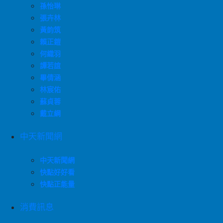
孫怡琳
張卉林
黃韵筑
賴正鎧
何織羽
譚若誼
畢倩涵
林宸佑
蘇貞蓉
戴立綱
中天新聞網
中天新聞網
快點好好看
快點正能量
消費訊息