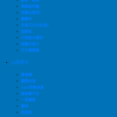
歐耶一級棒
唱歌給你聽
效廉出發吧!
慶餘年
生意天才白社長3
田耕紀
小明星大跟班
綜藝玩很大
天才衝衝衝
39娛樂台
藏海傳
驕陽似我
24小時健身房
偷偷藏不住
一笑隨歌
難哄
老男孩