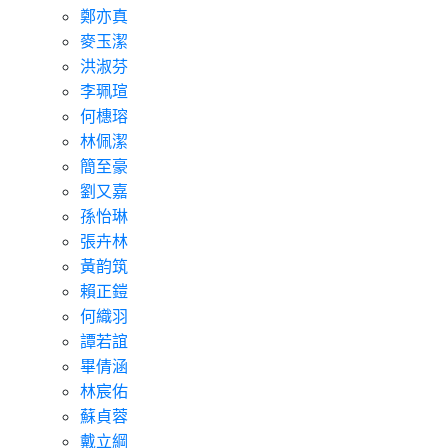
鄭亦真
麥玉潔
洪淑芬
李珮瑄
何橞瑢
林佩潔
簡至豪
劉又嘉
孫怡琳
張卉林
黃韵筑
賴正鎧
何織羽
譚若誼
畢倩涵
林宸佑
蘇貞蓉
戴立綱