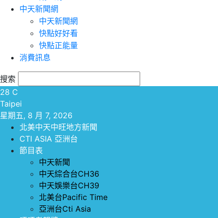
中天新聞網
中天新聞網
快點好好看
快點正能量
消費訊息
搜索
28
C
Taipei
星期五, 8 月 7, 2026
北美中天中旺地方新聞
CTI ASIA 亞洲台
節目表
中天新聞
中天綜合台CH36
中天娛樂台CH39
北美台Pacific Time
亞洲台Cti Asia