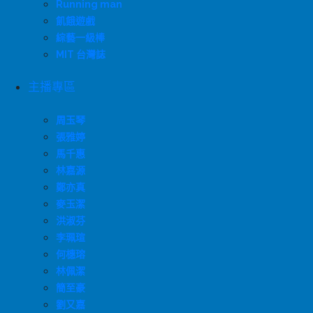
Running man
飢餓遊戲
綜藝一級棒
MIT 台灣誌
主播專區
周玉琴
張雅婷
馬千惠
林嘉源
鄭亦真
麥玉潔
洪淑芬
李珮瑄
何橞瑢
林佩潔
簡至豪
劉又嘉