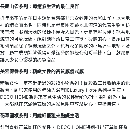
長尾山雀系列：療癒系生活的最佳良伴
近年來不論是在日本還是台灣都非常受歡迎的長尾山雀，以雪地
裡的精靈而出名，同時也是母集團發跡地北海道的代表生物。彷
彿雪球一般圓滾滾的模樣不僅吸人目光，更是紓壓良伴！抱著毛
絨絨的可愛玩偶，絕對能療癒日常工作後、疲憊的心，長尾山雀
系列商品除了經典玩偶之外，也有秋冬限定的小鳥造型地墊，及
放一顆在房間裡就覺得可愛滿分的抱枕套和暖手枕，每一款都是
讓人少女心爆發的必買商品！
美容保養系列：精緻女性的高質感儀式感
精緻女性一定不能錯過的彩妝小物系列！從彩妝工具收納用的化
妝包、到居家使用的精油入浴劑和Luxury Hotel系列擴香石，
DECO HOME為追求質感生活的女性精心設計，由裡到外，每
一天都能在充滿儀式感的居家氛圍中放鬆身心，重拾自信。
花草圖樣系列：用纖細優雅來點綴生活
針對喜歡花草圖樣的女性， DECO HOME特別推出花草圖樣系