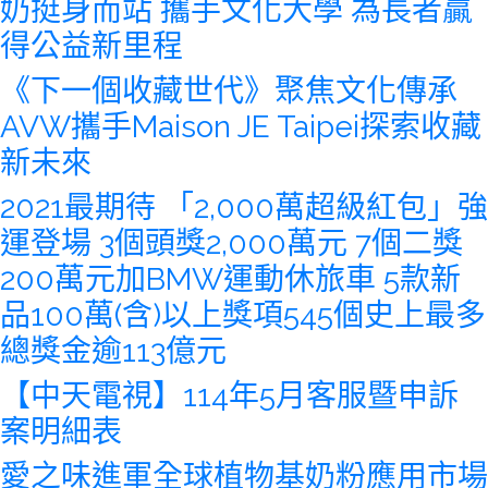
奶挺身而站 攜手文化大學 為長者贏
得公益新里程
《下一個收藏世代》聚焦文化傳承
AVW攜手Maison JE Taipei探索收藏
新未來
2021最期待 「2,000萬超級紅包」強
運登場 3個頭獎2,000萬元 7個二獎
200萬元加BMW運動休旅車 5款新
品100萬(含)以上獎項545個史上最多
總獎金逾113億元
【中天電視】114年5月客服暨申訴
案明細表
愛之味進軍全球植物基奶粉應用市場