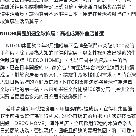
高雄漢神巨蛋購物廣場B1正式開幕，帶來兼具風格與品質的平
價生活雜貨，讓消費者不必飛往日本，便能在台灣輕鬆購得，開
啟質感生活新篇章。
NITORI
集團加速全球佈局，高雄成海外首店首選
NITORI集團於今年3月達成旗下品牌全球門市突破1,000家的
里程碑，除了廣為人知的宜得利家居，以女性視角為出發點的生
活雜貨品牌「DECO HOME」，也是集團中快速成長中的品
牌，已在日本開設約170家分店！考量近年台灣女性消費力持續
成長，對於家居布置個人化、精緻化及多樣化的需求，同時台灣
人對日系品牌的喜好及信賴，NITORI集團決定將台灣作為進軍
全球市場的第一站，未來計畫在全台開設100家分店，提供全台
消費者更豐富多元的日系居家裝飾選擇。
看中高雄近年快速發展、年輕族群快速成長，宜得利集團繼
17年前將高雄作為宜得利家居海外首店的落角地，再次選擇高雄
開設「DECO HOME」海外首店，全店採用沉穩的木質色系與
日式簡約裝潢，營造現代、溫暖且舒適的賣場氛圍，將「可愛×