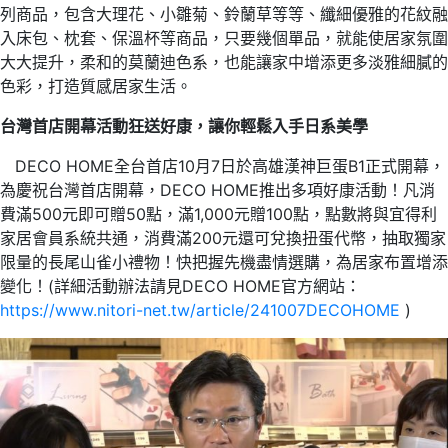
列商品，包含大理花、小雛菊、鈴蘭草等等、纖細優雅的花紋融
入床包、枕套、保溫杯等商品，只要幾個單品，就能使居家氛圍
大大提升，柔和的莫蘭迪色系，也能讓家中增添更多淡雅細膩的
色彩，打造質感居家生活。
台灣首店
開幕活動狂送好康，讓你輕鬆入手日系美學
DECO HOME全台首店10月7日於高雄漢神巨蛋B1正式開幕，
為慶祝台灣首店開幕，DECO HOME推出多項好康活動！凡消
費滿500元即可贈50點，滿1,000元贈100點，點數將與宜得利
家居會員系統共通，消費滿200元還可兌換扭蛋代幣，抽取獨家
限量的長尾山雀小禮物！快把握先機盡情選購，為居家布置增添
變化！(詳細活動辦法請見DECO HOME官方網站：
https://www.nitori-net.tw/article/241007DECOHOME
)