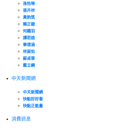
孫怡琳
張卉林
黃韵筑
賴正鎧
何織羽
譚若誼
畢倩涵
林宸佑
蘇貞蓉
戴立綱
中天新聞網
中天新聞網
快點好好看
快點正能量
消費訊息