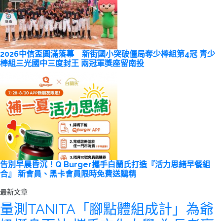
2026中信盃圓滿落幕 新街國小突破僵局奪少棒組第4冠 青少
棒組三光國中三度封王 兩冠軍獎座留南投
告別早晨昏沉！Q Burger攜手白蘭氏打造『活力思緒早餐組
合』 新會員、黑卡會員限時免費送鷄精
最新文章
量測TANITA「腳點體組成計」為爺