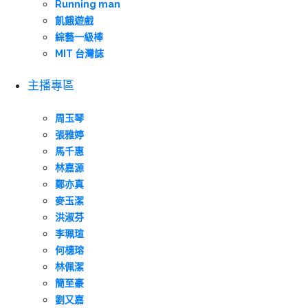
Running man
飢餓遊戲
綜藝一級棒
MIT 台灣誌
主播專區
周玉琴
張雅婷
馬千惠
林嘉源
鄭亦真
麥玉潔
洪淑芬
李珮瑄
何橞瑢
林佩潔
簡至豪
劉又嘉