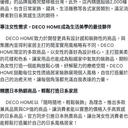
優雅」的品牌風格完整移植台灣。此外，店內精選超過2,000種
商品，包含日常家飾、寢具、生活雜務等各式家居類別，滿足消
費者對日系質感生活的期待。
專注女性需求，DECO HOME成為生活美學的最佳夥伴
DECO HOME致力於開發更具有設計感和裝飾性的商品，與
集團內宜得利家居主打的簡潔實用風格略有不同，DECO
HOME限定的多款商品，以女性的喜好為設計核心，主打甜美柔
的花樣和色系，讓家用品也能成為點綴家中氣氛的裝飾品，期盼
為女性打造一個能夠放鬆心情、紓解壓力的療癒空間。DECO
HOME鼓勵每位女性透過居家裝飾展現個人風格，自信打造屬於
自己的治癒天地，讓每個角落都充滿自我表達的力量。
精選日本熱銷商品，輕鬆打造日系家居
DECO HOME以「隨時隨地，輕鬆裝飾」為理念，推出多款
兼具品質與CP值的商品，讓消費者能以實惠的價格入手高質感
的日系商品，官方同步引進日本熱賣商品，讓台灣女性消費者也
能輕鬆打造屬於自己的日系風格居家！