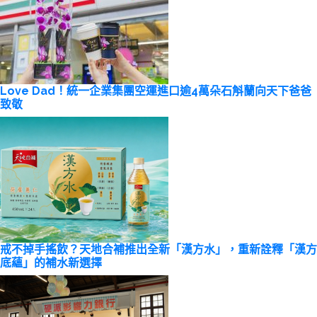
Love Dad！統一企業集團空運進口逾4萬朵石斛蘭向天下爸爸
致敬
戒不掉手搖飲？天地合補推出全新「漢方水」，重新詮釋「漢方
底蘊」的補水新選擇