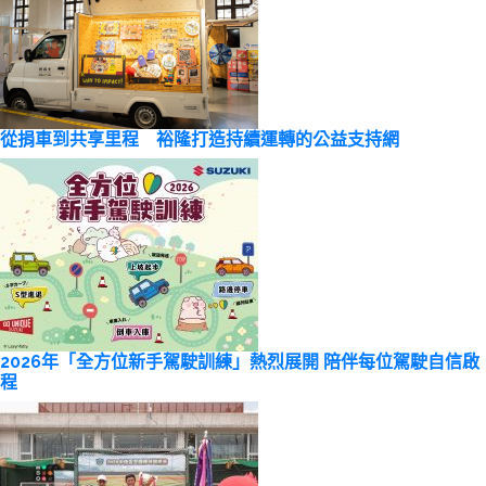
從捐車到共享里程 裕隆打造持續運轉的公益支持網
2026年「全方位新手駕駛訓練」熱烈展開 陪伴每位駕駛自信啟
程