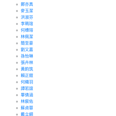
鄭亦真
麥玉潔
洪淑芬
李珮瑄
何橞瑢
林佩潔
簡至豪
劉又嘉
孫怡琳
張卉林
黃韵筑
賴正鎧
何織羽
譚若誼
畢倩涵
林宸佑
蘇貞蓉
戴立綱