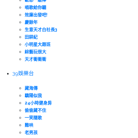
歐耶一級棒
唱歌給你聽
效廉出發吧!
慶餘年
生意天才白社長3
田耕紀
小明星大跟班
綜藝玩很大
天才衝衝衝
39娛樂台
藏海傳
驕陽似我
24小時健身房
偷偷藏不住
一笑隨歌
難哄
老男孩