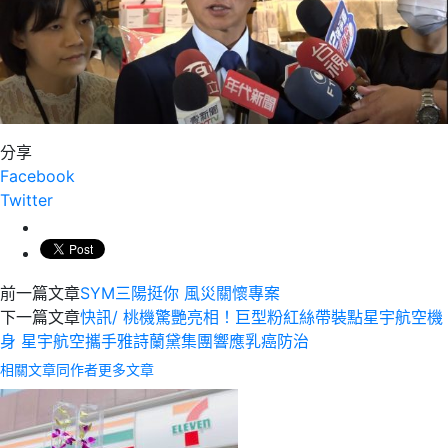
分享
Facebook
Twitter
前一篇文章
SYM三陽挺你 風災關懷專案
下一篇文章
快訊/ 桃機驚艷亮相！巨型粉紅絲帶裝點星宇航空機
身 星宇航空攜手雅詩蘭黛集團響應乳癌防治
相關文章
同作者更多文章