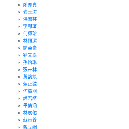
鄭亦真
麥玉潔
洪淑芬
李珮瑄
何橞瑢
林佩潔
簡至豪
劉又嘉
孫怡琳
張卉林
黃韵筑
賴正鎧
何織羽
譚若誼
畢倩涵
林宸佑
蘇貞蓉
戴立綱