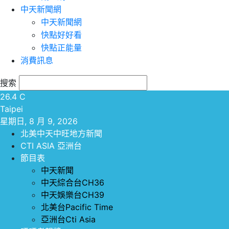
中天新聞網
中天新聞網
快點好好看
快點正能量
消費訊息
搜索
26.4
C
Taipei
星期日, 8 月 9, 2026
北美中天中旺地方新聞
CTI ASIA 亞洲台
節目表
中天新聞
中天綜合台CH36
中天娛樂台CH39
北美台Pacific Time
亞洲台Cti Asia