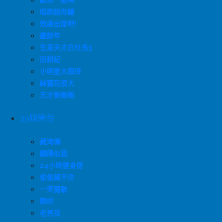
歐耶一級棒
唱歌給你聽
效廉出發吧!
慶餘年
生意天才白社長3
田耕紀
小明星大跟班
綜藝玩很大
天才衝衝衝
39娛樂台
藏海傳
驕陽似我
24小時健身房
偷偷藏不住
一笑隨歌
難哄
老男孩