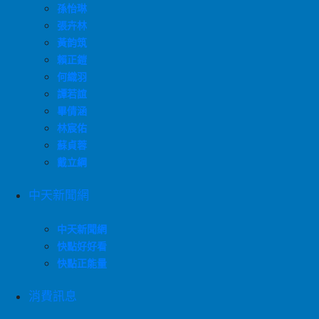
孫怡琳
張卉林
黃韵筑
賴正鎧
何織羽
譚若誼
畢倩涵
林宸佑
蘇貞蓉
戴立綱
中天新聞網
中天新聞網
快點好好看
快點正能量
消費訊息