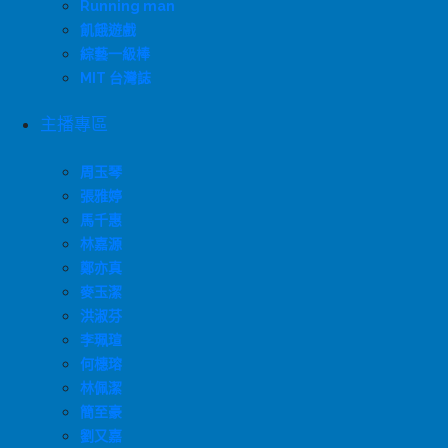
Running man
飢餓遊戲
綜藝一級棒
MIT 台灣誌
主播專區
周玉琴
張雅婷
馬千惠
林嘉源
鄭亦真
麥玉潔
洪淑芬
李珮瑄
何橞瑢
林佩潔
簡至豪
劉又嘉