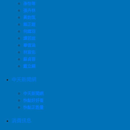
孫怡琳
張卉林
黃韵筑
賴正鎧
何織羽
譚若誼
畢倩涵
林宸佑
蘇貞蓉
戴立綱
中天新聞網
中天新聞網
快點好好看
快點正能量
消費訊息