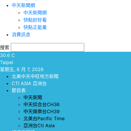
中天新聞網
中天新聞網
快點好好看
快點正能量
消費訊息
搜索
30.6
C
Taipei
星期五, 8 月 7, 2026
北美中天中旺地方新聞
CTI ASIA 亞洲台
節目表
中天新聞
中天綜合台CH36
中天娛樂台CH39
北美台Pacific Time
亞洲台Cti Asia