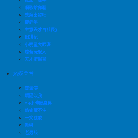
歐耶一級棒
唱歌給你聽
效廉出發吧!
慶餘年
生意天才白社長3
田耕紀
小明星大跟班
綜藝玩很大
天才衝衝衝
39娛樂台
藏海傳
驕陽似我
24小時健身房
偷偷藏不住
一笑隨歌
難哄
老男孩