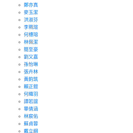
鄭亦真
麥玉潔
洪淑芬
李珮瑄
何橞瑢
林佩潔
簡至豪
劉又嘉
孫怡琳
張卉林
黃韵筑
賴正鎧
何織羽
譚若誼
畢倩涵
林宸佑
蘇貞蓉
戴立綱