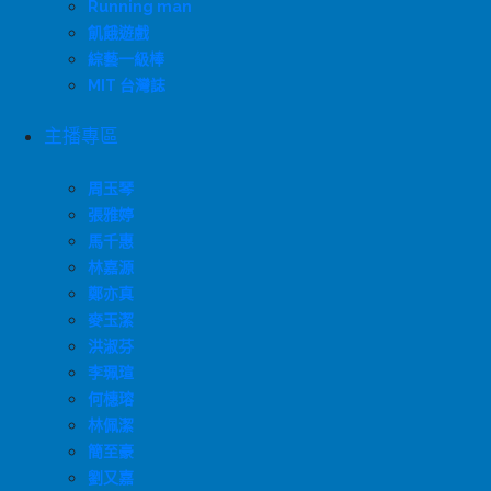
Running man
飢餓遊戲
綜藝一級棒
MIT 台灣誌
主播專區
周玉琴
張雅婷
馬千惠
林嘉源
鄭亦真
麥玉潔
洪淑芬
李珮瑄
何橞瑢
林佩潔
簡至豪
劉又嘉