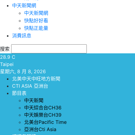
中天新聞網
中天新聞網
快點好好看
快點正能量
消費訊息
搜索
28.9
C
Taipei
星期六, 8 月 8, 2026
北美中天中旺地方新聞
CTI ASIA 亞洲台
節目表
中天新聞
中天綜合台CH36
中天娛樂台CH39
北美台Pacific Time
亞洲台Cti Asia