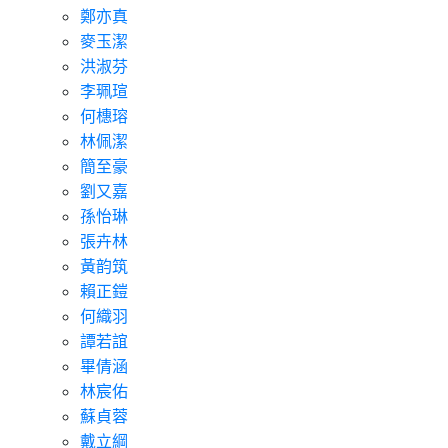
鄭亦真
麥玉潔
洪淑芬
李珮瑄
何橞瑢
林佩潔
簡至豪
劉又嘉
孫怡琳
張卉林
黃韵筑
賴正鎧
何織羽
譚若誼
畢倩涵
林宸佑
蘇貞蓉
戴立綱