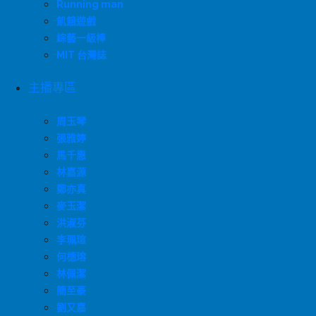
Running man
飢餓遊戲
綜藝一級棒
MIT 台灣誌
主播專區
周玉琴
張雅婷
馬千惠
林嘉源
鄭亦真
麥玉潔
洪淑芬
李珮瑄
何橞瑢
林佩潔
簡至豪
劉又嘉