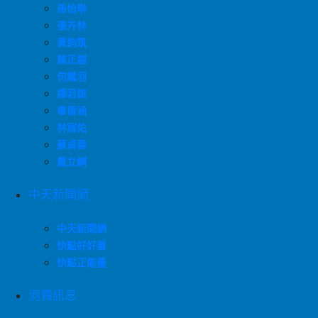
孫怡琳
張卉林
黃韵筑
賴正鎧
何織羽
譚若誼
畢倩涵
林宸佑
蘇貞蓉
戴立綱
中天新聞網
中天新聞網
快點好好看
快點正能量
消費訊息